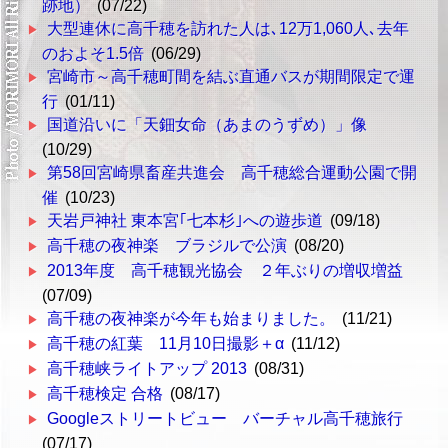
跡地）
(07/22)
大型連休に高千穂を訪れた人は､12万1,060人､去年
のおよそ1.5倍
(06/29)
宮崎市～高千穂町間を結ぶ直通バスが期間限定で運
行
(01/11)
国道沿いに「天鈿女命（あまのうずめ）」像
(10/29)
第58回宮崎県畜産共進会 高千穂総合運動公園で開
催
(10/23)
天岩戸神社 東本宮｢七本杉｣への遊歩道
(09/18)
高千穂の夜神楽 ブラジルで公演
(08/20)
2013年度 高千穂観光協会 ２年ぶりの増収増益
(07/09)
高千穂の夜神楽が今年も始まりました。
(11/21)
高千穂の紅葉 11月10日撮影＋α
(11/12)
高千穂峡ライトアップ 2013
(08/31)
高千穂検定 合格
(08/17)
Googleストリートビュー バーチャル高千穂旅行
(07/17)