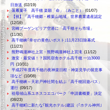
日放送
(02/19)
落雁菓子 高千穂 楽願「命」（みこと）
(01/07)
【祝】「高千穂郷・椎葉山地域」世界農業遺産認定
(12/16)
宮崎ブーゲンビリア空港に「高千穂そら市場」
(11/30)
高千穂峡｢幸せの黄色いポスト｣11月23日除幕式
(11/23)
熊野鳴瀧神社上宮・熊野鳴瀧神社上宮滝
(11/12)
激安・最安値！？国民宿舎ホテル高千穂 一泊3000
円
(10/31)
平成27年度高千穂の夜神楽日程・神楽見学の留意事
項など
(10/08)
高千穂峡～天岩戸神社間を結ぶ「高千穂回遊バス」
運行
(09/17)
祖母傾山系ユネスコエコパーク「申請書概要」決定
(08/23)
高千穂町に新たな｢観光ホテル｣建設（｢ホテル神州｣