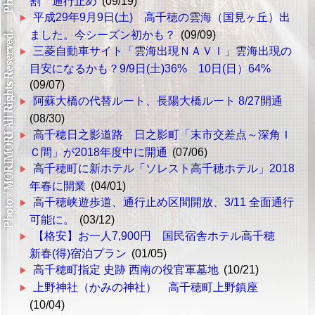
割 通行止め
(09/19)
平成29年9月9日(土) 高千穂の雲海（国見ヶ丘）出
ました。今シーズン初かも？
(09/09)
三菱自動車サイト「雲海出現ＮＡＶＩ」雲海出現の
目安になるかも？9/9日(土)36% 10日(日）64%
(09/07)
阿蘇大橋の代替ルート、長陽大橋ルート 8/27開通
(08/30)
高千穂日之影道路 日之影町「末市交差点～深角Ｉ
Ｃ間」が2018年度中に開通
(07/06)
高千穂町に新ホテル「ソレスト高千穂ホテル」2018
年春に開業
(04/01)
高千穂峡遊歩道、通行止め区間開放、3/11 全面通行
可能に。
(03/12)
【格安】お一人7,900円 国民宿舎ホテル高千穂
新春(得)宿泊プラン
(01/05)
高千穂町指定 史跡 西南の役官軍墓地
(10/21)
上野神社（かみの神社） 高千穂町上野鎮座
(10/04)