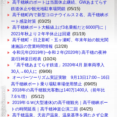
高千穂峡のボートは当面休止継続、GWあまてらす
鉄道休止や観光地駐車場閉鎖
(05/15)
高千穂町内で新型コロナウイルス２名、高千穂峡ボ
ート感染対策
(03/25)
高千穂峡ボート大幅値上げ3名乗船だと6000円に｜
2021年秋より２年半休止は回避
(01/19)
高千穂町・日之影町・五ヶ瀬町、年末年始の観光関
連施設の営業時間情報
(12/28)
令和元年(2019年)~令和２年(2020年) 高千穂の夜神
楽/日神楽日程表
(10/24)
「高千穂あまてらす鉄道」2020年4月 新車両導入
30人→60人に
(09/06)
オーバーツーリズム実証実験 9月13日17:00～16日
高千穂峡ボート乗り場駐車場使用禁止
(09/05)
2018年の高千穂観光客数は140万1400人（前年比
7.6％増）
(05/12)
2019年ＧＷ(大型連休)の高千穂観光｜高千穂峡ボー
トの時間延長｜高千穂神楽公演二回
(04/25)
高千穂温泉、天岩戸温泉、温泉基準を満たさず公衆