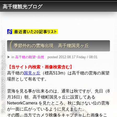
高千穂観光ブログ
季節外れの雲海出現 高千穂国見ヶ丘
▶ in
高千穂の眺望･自然
posted 2012.08.17 Friday / 08:01
【当サイト内検索・画像検索含む】
高千穂の
国見ヶ丘
（標高513m）は高千穂の雲海の展望
場所として有名です。
雲海を見る事が出来るのは、通常は秋ですが、先日（8
月16日）朝、高千穂町国見ヶ丘に設置してある
NetworkCamera を見たところ、秋に負けない位の雲海
が一面に広がっているように見えました。
その際、当方でカメラ映像をキャプチャした画像をこ