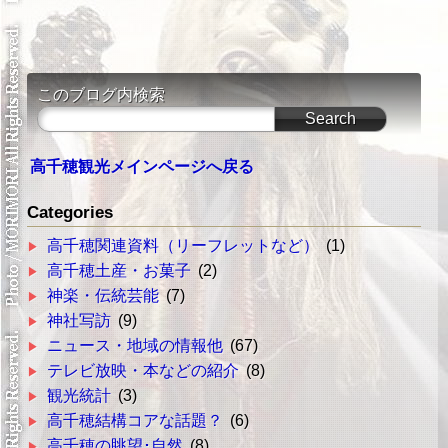
このブログ内検索
高千穂観光メインページへ戻る
Categories
高千穂関連資料（リーフレットなど）
(1)
高千穂土産・お菓子
(2)
神楽・伝統芸能
(7)
神社写訪
(9)
ニュース・地域の情報他
(67)
テレビ放映・本などの紹介
(8)
観光統計
(3)
高千穂結構コアな話題？
(6)
高千穂の眺望･自然
(8)