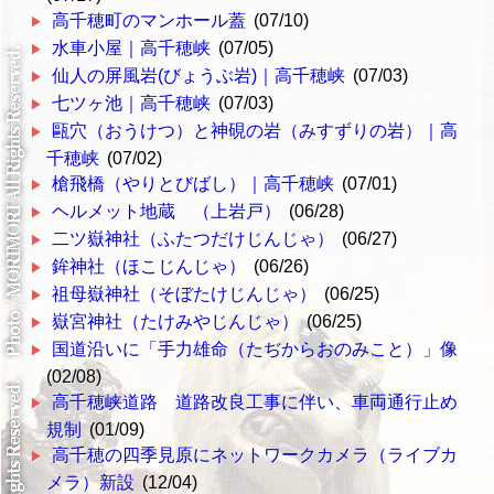
高千穂町のマンホール蓋
(07/10)
水車小屋｜高千穂峡
(07/05)
仙人の屏風岩(びょうぶ岩)｜高千穂峡
(07/03)
七ツヶ池｜高千穂峡
(07/03)
甌穴（おうけつ）と神硯の岩（みすずりの岩）｜高
千穂峡
(07/02)
槍飛橋（やりとびばし）｜高千穂峡
(07/01)
ヘルメット地蔵 （上岩戸）
(06/28)
二ツ嶽神社（ふたつだけじんじゃ）
(06/27)
鉾神社（ほこじんじゃ）
(06/26)
祖母嶽神社（そぼたけじんじゃ）
(06/25)
嶽宮神社（たけみやじんじゃ）
(06/25)
国道沿いに「手力雄命（たぢからおのみこと）」像
(02/08)
高千穂峡道路 道路改良工事に伴い、車両通行止め
規制
(01/09)
高千穂の四季見原にネットワークカメラ（ライブカ
メラ）新設
(12/04)