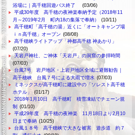
浴場に｜高千穂回遊バス終了
(03/06)
平成30年度 高千穂の夜神楽奉納予定（2018年11
月～2019年2月 町内18の集落で奉納）
(10/11)
高千穂町「高千穂の湯」近くに「オートキャンプ場
ｉｎ高千穂」オープン
(08/08)
高千穂峡ライトアップ「神都高千穂 神あかり」
(07/20)
天岩戸神社、ご神体「天岩戸」の洞窟の参拝時間
(07/03)
台風7号 岩戸地区・上岩戸地区全域に避難勧告｜
高千穂峡 台風７号による大雨で増水
(07/03)
ミネックスが高千穂町に建設中の「ソレスト高千穂
ホテル」
(01/17)
2018年1月10日 高千穂町 積雪凍結でチェーン規
制
(01/10)
平成29年度 高千穂の夜神楽 11月18日より2月10
日まで奉納
(10/25)
台風１８号 高千穂峡で大きな被害 遊歩道 約７