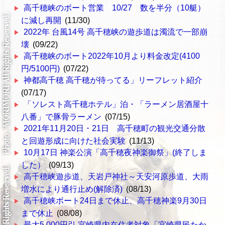
高千穂峡のボート営業 10/27 数を半分（10艇）
に減し再開
(11/30)
2022年 台風14号 高千穂峡の遊歩道は濁流で一部崩
壊
(09/22)
高千穂峡のボート2022年10月より料金改定(4100
円/5100円)
(07/22)
神都高千穂 高千穂が待ってる」リーフレット紹介
(07/17)
「ソレスト高千穂ホテル」泊・「ラーメン居酒屋十
八番」で豚骨ラーメン
(07/15)
2021年11月20日・21日 高千穂町の観光交通分散
と回遊形成に向けた社会実験
(11/13)
10月17日 神楽公演「高千穂夜神楽御祭」(終了しま
した）
(09/13)
高千穂峡遊歩道、天岩戸神社～天安河原歩道、大雨
増水により通行止め(解除済)
(08/13)
高千穂峡ボート24日まで休止、高千穂神楽9月30日
まで休止
(08/08)
最大5,000円引 宮崎県内在住者対象「宮崎県民たか