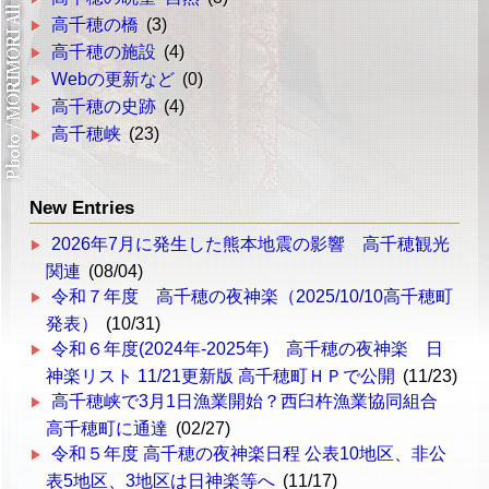
高千穂の橋
(3)
高千穂の施設
(4)
Webの更新など
(0)
高千穂の史跡
(4)
高千穂峡
(23)
New Entries
2026年7月に発生した熊本地震の影響 高千穂観光
関連
(08/04)
令和７年度 高千穂の夜神楽（2025/10/10高千穂町
発表）
(10/31)
令和６年度(2024年-2025年) 高千穂の夜神楽 日
神楽リスト 11/21更新版 高千穂町ＨＰで公開
(11/23)
高千穂峡で3月1日漁業開始？西臼杵漁業協同組合
高千穂町に通達
(02/27)
令和５年度 高千穂の夜神楽日程 公表10地区、非公
表5地区、3地区は日神楽等へ
(11/17)