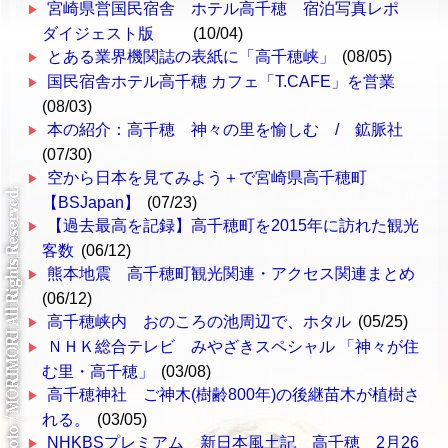
宮崎県営国民宿舎 ホテル高千穂 宿泊写真レポ
ダイジェスト版
(10/04)
とある業界機関誌の表紙に「高千穂峡」
(08/05)
国民宿舎ホテル高千穂 カフェ「T.CAFE」を営業
(08/03)
本の紹介：高千穂 神々の里を愉しむ / 鉱脈社
(07/30)
空から日本を見てみよう＋で宮崎県高千穂町
【BSJapan】
(07/23)
【過去最高を記録】高千穂町を2015年に訪れた観光
客数
(06/12)
熊本地震 高千穂町観光関連・アクセス関連まとめ
(06/12)
高千穂峡内 おのころの池周辺で、ホタル
(05/25)
ＮＨＫ総合テレビ みやざきスペシャル 「神々が住
む里・高千穂」
(03/08)
高千穂神社 ご神木(樹齢800年)の後継苗木が植樹さ
れる。
(03/05)
NHKBSプレミアム 新日本風土記 高千穂 2月26