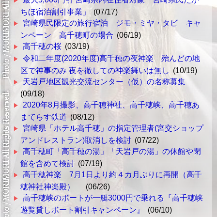
ちほ宿泊割引事業」
(07/17)
宮崎県民限定の旅行宿泊 ジモ・ミヤ・タビ キャ
ンペーン 高千穂町の場合
(06/19)
高千穂の桜
(03/19)
令和二年度(2020年度)高千穂の夜神楽 殆んどの地
区で神事のみ 夜を徹しての神楽舞いは無し
(10/19)
天岩戸地区観光交流センター（仮）の名称募集
(09/18)
2020年8月撮影、高千穂神社、高千穂峡、高千穂あ
まてらす鉄道
(08/12)
宮崎県「ホテル高千穂」の指定管理者(宮交ショップ
アンドレストラン)取消しを検討
(07/22)
高千穂町「高千穂の湯」「天岩戸の湯」の休館や閉
館を含めて検討
(07/19)
高千穂神楽 7月1日より約４カ月ぶりに再開（高千
穂神社神楽殿）
(06/26)
高千穂峡のボートが一艇3000円で乗れる『高千穂峡
遊覧貸しボート割引キャンペーン』
(06/10)