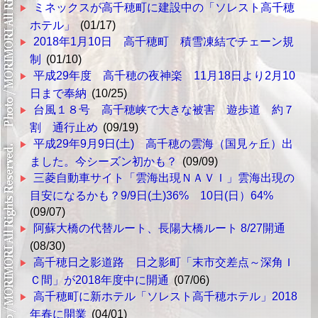
ミネックスが高千穂町に建設中の「ソレスト高千穂
ホテル」
(01/17)
2018年1月10日 高千穂町 積雪凍結でチェーン規
制
(01/10)
平成29年度 高千穂の夜神楽 11月18日より2月10
日まで奉納
(10/25)
台風１８号 高千穂峡で大きな被害 遊歩道 約７
割 通行止め
(09/19)
平成29年9月9日(土) 高千穂の雲海（国見ヶ丘）出
ました。今シーズン初かも？
(09/09)
三菱自動車サイト「雲海出現ＮＡＶＩ」雲海出現の
目安になるかも？9/9日(土)36% 10日(日）64%
(09/07)
阿蘇大橋の代替ルート、長陽大橋ルート 8/27開通
(08/30)
高千穂日之影道路 日之影町「末市交差点～深角Ｉ
Ｃ間」が2018年度中に開通
(07/06)
高千穂町に新ホテル「ソレスト高千穂ホテル」2018
年春に開業
(04/01)