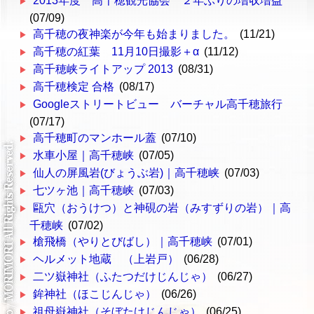
2013年度 高千穂観光協会 ２年ぶりの増収増益
(07/09)
高千穂の夜神楽が今年も始まりました。
(11/21)
高千穂の紅葉 11月10日撮影＋α
(11/12)
高千穂峡ライトアップ 2013
(08/31)
高千穂検定 合格
(08/17)
Googleストリートビュー バーチャル高千穂旅行
(07/17)
高千穂町のマンホール蓋
(07/10)
水車小屋｜高千穂峡
(07/05)
仙人の屏風岩(びょうぶ岩)｜高千穂峡
(07/03)
七ツヶ池｜高千穂峡
(07/03)
甌穴（おうけつ）と神硯の岩（みすずりの岩）｜高
千穂峡
(07/02)
槍飛橋（やりとびばし）｜高千穂峡
(07/01)
ヘルメット地蔵 （上岩戸）
(06/28)
二ツ嶽神社（ふたつだけじんじゃ）
(06/27)
鉾神社（ほこじんじゃ）
(06/26)
祖母嶽神社（そぼたけじんじゃ）
(06/25)