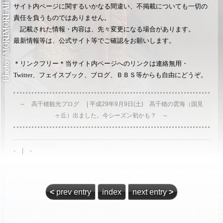
サイト内ページに関するいかなる間違い、不掲載についても一切の
責任を負うものではありません。
記載された情報・内容は、先々変更になる場合があります。
最新情報等は、公式サイト等でご確認をお願いします。
＊リンクフリー＊当サイト内ページへのリンクは連絡無用・
Twitter、フェイスブック、ブログ、ＢＢＳ等からも自由にどうぞ。
～ 高千穂観光ブログ | 平成29年9月9日(土) 高千穂の雲海（国見
ヶ丘）出ました。今シーズン初かも？ ～
- | -
<
prev entry
index
next entry
>