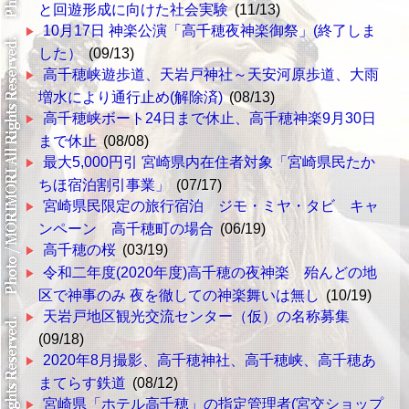
と回遊形成に向けた社会実験
(11/13)
10月17日 神楽公演「高千穂夜神楽御祭」(終了しま
した）
(09/13)
高千穂峡遊歩道、天岩戸神社～天安河原歩道、大雨
増水により通行止め(解除済)
(08/13)
高千穂峡ボート24日まで休止、高千穂神楽9月30日
まで休止
(08/08)
最大5,000円引 宮崎県内在住者対象「宮崎県民たか
ちほ宿泊割引事業」
(07/17)
宮崎県民限定の旅行宿泊 ジモ・ミヤ・タビ キャ
ンペーン 高千穂町の場合
(06/19)
高千穂の桜
(03/19)
令和二年度(2020年度)高千穂の夜神楽 殆んどの地
区で神事のみ 夜を徹しての神楽舞いは無し
(10/19)
天岩戸地区観光交流センター（仮）の名称募集
(09/18)
2020年8月撮影、高千穂神社、高千穂峡、高千穂あ
まてらす鉄道
(08/12)
宮崎県「ホテル高千穂」の指定管理者(宮交ショップ