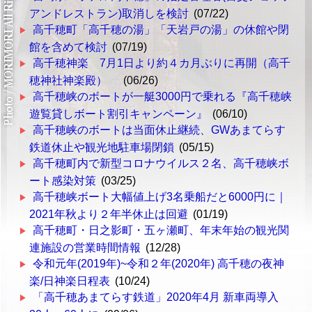
アンドレストラン)取消しを検討
(07/22)
高千穂町「高千穂の湯」「天岩戸の湯」の休館や閉
館を含めて検討
(07/19)
高千穂神楽 7月1日より約４カ月ぶりに再開（高千
穂神社神楽殿）
(06/26)
高千穂峡のボートが一艇3000円で乗れる『高千穂峡
遊覧貸しボート割引キャンペーン』
(06/10)
高千穂峡のボートは当面休止継続、GWあまてらす
鉄道休止や観光地駐車場閉鎖
(05/15)
高千穂町内で新型コロナウイルス２名、高千穂峡ボ
ート感染対策
(03/25)
高千穂峡ボート大幅値上げ3名乗船だと6000円に｜
2021年秋より２年半休止は回避
(01/19)
高千穂町・日之影町・五ヶ瀬町、年末年始の観光関
連施設の営業時間情報
(12/28)
令和元年(2019年)~令和２年(2020年) 高千穂の夜神
楽/日神楽日程表
(10/24)
「高千穂あまてらす鉄道」2020年4月 新車両導入