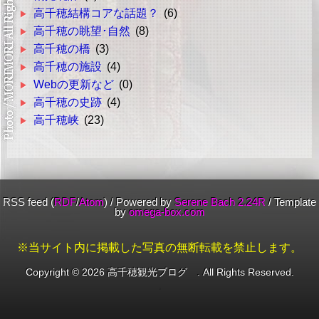
高千穂結構コアな話題？
(6)
高千穂の眺望･自然
(8)
高千穂の橋
(3)
高千穂の施設
(4)
Webの更新など
(0)
高千穂の史跡
(4)
高千穂峡
(23)
RSS feed (
RDF
/
Atom
)
/
Powered by
Serene Bach 2.24R
/
Template
by
omega-box.com
※当サイト内に掲載した写真の無断転載を禁止します。
Copyright ©
2026 高千穂観光ブログ . All Rights Reserved.