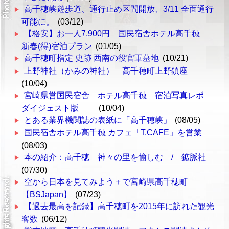
高千穂峡遊歩道、通行止め区間開放、3/11 全面通行
可能に。
(03/12)
【格安】お一人7,900円 国民宿舎ホテル高千穂
新春(得)宿泊プラン
(01/05)
高千穂町指定 史跡 西南の役官軍墓地
(10/21)
上野神社（かみの神社） 高千穂町上野鎮座
(10/04)
宮崎県営国民宿舎 ホテル高千穂 宿泊写真レポ
ダイジェスト版
(10/04)
とある業界機関誌の表紙に「高千穂峡」
(08/05)
国民宿舎ホテル高千穂 カフェ「T.CAFE」を営業
(08/03)
本の紹介：高千穂 神々の里を愉しむ / 鉱脈社
(07/30)
空から日本を見てみよう＋で宮崎県高千穂町
【BSJapan】
(07/23)
【過去最高を記録】高千穂町を2015年に訪れた観光
客数
(06/12)