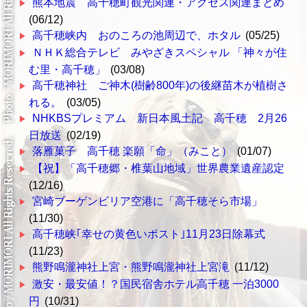
熊本地震 高千穂町観光関連・アクセス関連まとめ
(06/12)
高千穂峡内 おのころの池周辺で、ホタル
(05/25)
ＮＨＫ総合テレビ みやざきスペシャル 「神々が住
む里・高千穂」
(03/08)
高千穂神社 ご神木(樹齢800年)の後継苗木が植樹さ
れる。
(03/05)
NHKBSプレミアム 新日本風土記 高千穂 2月26
日放送
(02/19)
落雁菓子 高千穂 楽願「命」（みこと）
(01/07)
【祝】「高千穂郷・椎葉山地域」世界農業遺産認定
(12/16)
宮崎ブーゲンビリア空港に「高千穂そら市場」
(11/30)
高千穂峡｢幸せの黄色いポスト｣11月23日除幕式
(11/23)
熊野鳴瀧神社上宮・熊野鳴瀧神社上宮滝
(11/12)
激安・最安値！？国民宿舎ホテル高千穂 一泊3000
円
(10/31)