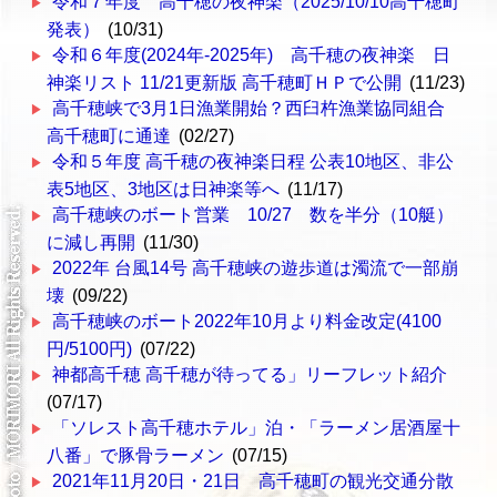
令和７年度 高千穂の夜神楽（2025/10/10高千穂町
発表）
(10/31)
令和６年度(2024年-2025年) 高千穂の夜神楽 日
神楽リスト 11/21更新版 高千穂町ＨＰで公開
(11/23)
高千穂峡で3月1日漁業開始？西臼杵漁業協同組合
高千穂町に通達
(02/27)
令和５年度 高千穂の夜神楽日程 公表10地区、非公
表5地区、3地区は日神楽等へ
(11/17)
高千穂峡のボート営業 10/27 数を半分（10艇）
に減し再開
(11/30)
2022年 台風14号 高千穂峡の遊歩道は濁流で一部崩
壊
(09/22)
高千穂峡のボート2022年10月より料金改定(4100
円/5100円)
(07/22)
神都高千穂 高千穂が待ってる」リーフレット紹介
(07/17)
「ソレスト高千穂ホテル」泊・「ラーメン居酒屋十
八番」で豚骨ラーメン
(07/15)
2021年11月20日・21日 高千穂町の観光交通分散