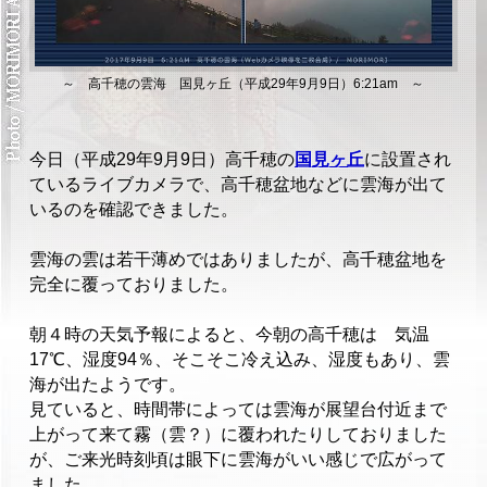
～ 高千穂の雲海 国見ヶ丘（平成29年9月9日）6:21am ～
今日（平成29年9月9日）高千穂の
国見ヶ丘
に設置され
ているライブカメラで、高千穂盆地などに雲海が出て
いるのを確認できました。
雲海の雲は若干薄めではありましたが、高千穂盆地を
完全に覆っておりました。
朝４時の天気予報によると、今朝の高千穂は 気温
17℃、湿度94％、そこそこ冷え込み、湿度もあり、雲
海が出たようです。
見ていると、時間帯によっては雲海が展望台付近まで
上がって来て霧（雲？）に覆われたりしておりました
が、ご来光時刻頃は眼下に雲海がいい感じで広がって
ました。