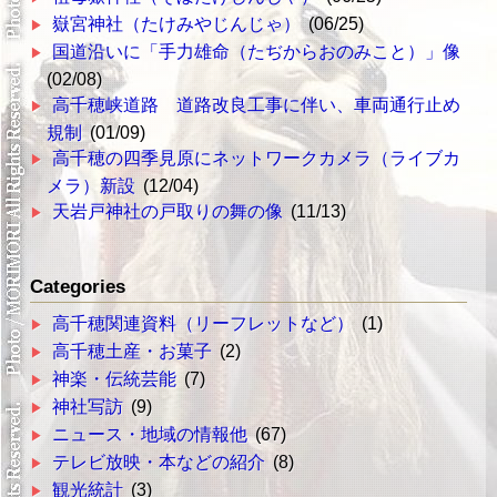
嶽宮神社（たけみやじんじゃ）
(06/25)
国道沿いに「手力雄命（たぢからおのみこと）」像
(02/08)
高千穂峡道路 道路改良工事に伴い、車両通行止め
規制
(01/09)
高千穂の四季見原にネットワークカメラ（ライブカ
メラ）新設
(12/04)
天岩戸神社の戸取りの舞の像
(11/13)
Categories
高千穂関連資料（リーフレットなど）
(1)
高千穂土産・お菓子
(2)
神楽・伝統芸能
(7)
神社写訪
(9)
ニュース・地域の情報他
(67)
テレビ放映・本などの紹介
(8)
観光統計
(3)