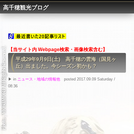
高千穂観光ブログ
【当サイト内 Webpage検索・画像検索含む】
平成29年9月9日(土) 高千穂の雲海（国見ヶ
丘）出ました。今シーズン初かも？
▶ in
ニュース・地域の情報他
posted 2017.09.09 Saturday /
08:36