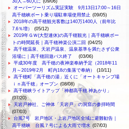
30人→60人に
(09/06)
オーバーツーリズム実証実験 9月13日17:00～16日
高千穂峡ボート乗り場駐車場使用禁止
(09/05)
2018年の高千穂観光客数は140万1400人（前年比
7.6％増）
(05/12)
2019年ＧＷ(大型連休)の高千穂観光｜高千穂峡ボー
トの時間延長｜高千穂神楽公演二回
(04/25)
高千穂温泉、天岩戸温泉、温泉基準を満たさず公衆
浴場に｜高千穂回遊バス終了
(03/06)
平成30年度 高千穂の夜神楽奉納予定（2018年11
月～2019年2月 町内18の集落で奉納）
(10/11)
高千穂町「高千穂の湯」近くに「オートキャンプ場
ｉｎ高千穂」オープン
(08/08)
高千穂峡ライトアップ「神都高千穂 神あかり」
(07/20)
天岩戸神社、ご神体「天岩戸」の洞窟の参拝時間
(07/03)
台風7号 岩戸地区・上岩戸地区全域に避難勧告｜
高千穂峡 台風７号による大雨で増水
(07/03)