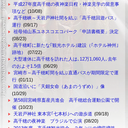
平成27年度高千穂の夜神楽日程・神楽見学の留意事
項など
(10/08)
高千穂峡～天岩戸神社間を結ぶ「高千穂回遊バス」
運行
(09/17)
祖母傾山系ユネスコエコパーク「申請書概要」決定
(08/23)
高千穂町に新たな｢観光ホテル｣建設（｢ホテル神州｣
跡地）
(07/22)
大型連休に高千穂を訪れた人は､12万1,060人､去年
のおよそ1.5倍
(06/29)
宮崎市～高千穂町間を結ぶ直通バスが期間限定で運
行
(01/11)
国道沿いに「天鈿女命（あまのうずめ）」像
(10/29)
第58回宮崎県畜産共進会 高千穂総合運動公園で開
催
(10/23)
天岩戸神社 東本宮｢七本杉｣への遊歩道
(09/18)
高千穂の夜神楽 ブラジルで公演
(08/20)