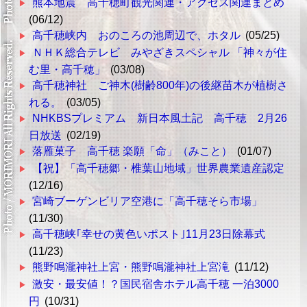
熊本地震 高千穂町観光関連・アクセス関連まとめ
(06/12)
高千穂峡内 おのころの池周辺で、ホタル
(05/25)
ＮＨＫ総合テレビ みやざきスペシャル 「神々が住
む里・高千穂」
(03/08)
高千穂神社 ご神木(樹齢800年)の後継苗木が植樹さ
れる。
(03/05)
NHKBSプレミアム 新日本風土記 高千穂 2月26
日放送
(02/19)
落雁菓子 高千穂 楽願「命」（みこと）
(01/07)
【祝】「高千穂郷・椎葉山地域」世界農業遺産認定
(12/16)
宮崎ブーゲンビリア空港に「高千穂そら市場」
(11/30)
高千穂峡｢幸せの黄色いポスト｣11月23日除幕式
(11/23)
熊野鳴瀧神社上宮・熊野鳴瀧神社上宮滝
(11/12)
激安・最安値！？国民宿舎ホテル高千穂 一泊3000
円
(10/31)