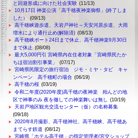
と回遊形成に向けた社会実験
(11/13)
10月17日 神楽公演「高千穂夜神楽御祭」(終了しま
した）
(09/13)
高千穂峡遊歩道、天岩戸神社～天安河原歩道、大雨
増水により通行止め(解除済)
(08/13)
高千穂峡ボート24日まで休止、高千穂神楽9月30日
まで休止
(08/08)
最大5,000円引 宮崎県内在住者対象「宮崎県民たか
ちほ宿泊割引事業」
(07/17)
宮崎県民限定の旅行宿泊 ジモ・ミヤ・タビ キャ
ンペーン 高千穂町の場合
(06/19)
高千穂の桜
(03/19)
令和二年度(2020年度)高千穂の夜神楽 殆んどの地
区で神事のみ 夜を徹しての神楽舞いは無し
(10/19)
天岩戸地区観光交流センター（仮）の名称募集
(09/18)
2020年8月撮影、高千穂神社、高千穂峡、高千穂あ
まてらす鉄道
(08/12)
宮崎県「ホテル高千穂」の指定管理者(宮交ショップ