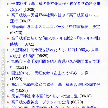
平成27年度高千穂の夜神楽日程・神楽見学の留意事
項など
(10/08)
高千穂峡～天岩戸神社間を結ぶ「高千穂回遊バス」
運行
(09/17)
祖母傾山系ユネスコエコパーク「申請書概要」決定
(08/23)
高千穂町に新たな｢観光ホテル｣建設（｢ホテル神州｣
跡地）
(07/22)
大型連休に高千穂を訪れた人は､12万1,060人､去年
のおよそ1.5倍
(06/29)
宮崎市～高千穂町間を結ぶ直通バスが期間限定で運
行
(01/11)
国道沿いに「天鈿女命（あまのうずめ）」像
(10/29)
第58回宮崎県畜産共進会 高千穂総合運動公園で開
催
(10/23)
天岩戸神社 東本宮｢七本杉｣への遊歩道
(09/18)
高千穂の夜神楽 ブラジルで公演
(08/20)