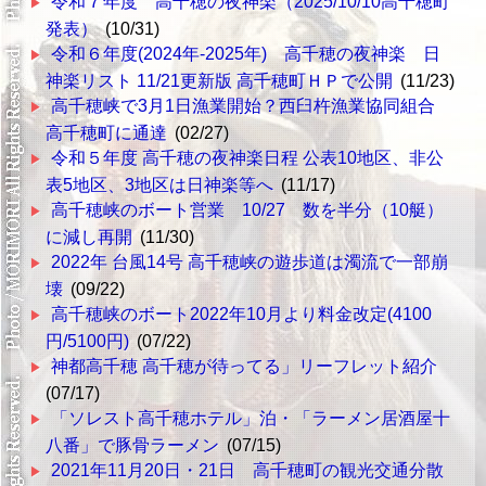
令和７年度 高千穂の夜神楽（2025/10/10高千穂町
発表）
(10/31)
令和６年度(2024年-2025年) 高千穂の夜神楽 日
神楽リスト 11/21更新版 高千穂町ＨＰで公開
(11/23)
高千穂峡で3月1日漁業開始？西臼杵漁業協同組合
高千穂町に通達
(02/27)
令和５年度 高千穂の夜神楽日程 公表10地区、非公
表5地区、3地区は日神楽等へ
(11/17)
高千穂峡のボート営業 10/27 数を半分（10艇）
に減し再開
(11/30)
2022年 台風14号 高千穂峡の遊歩道は濁流で一部崩
壊
(09/22)
高千穂峡のボート2022年10月より料金改定(4100
円/5100円)
(07/22)
神都高千穂 高千穂が待ってる」リーフレット紹介
(07/17)
「ソレスト高千穂ホテル」泊・「ラーメン居酒屋十
八番」で豚骨ラーメン
(07/15)
2021年11月20日・21日 高千穂町の観光交通分散