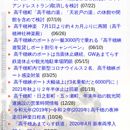
アンドレストラン)取消しを検討
(07/22)
高千穂町「高千穂の湯」「天岩戸の湯」の休館や閉
館を含めて検討
(07/19)
高千穂神楽 7月1日より約４カ月ぶりに再開（高千
穂神社神楽殿）
(06/26)
高千穂峡のボートが一艇3000円で乗れる『高千穂峡
遊覧貸しボート割引キャンペーン』
(06/10)
高千穂峡のボートは当面休止継続、GWあまてらす
鉄道休止や観光地駐車場閉鎖
(05/15)
高千穂町内で新型コロナウイルス２名、高千穂峡ボ
ート感染対策
(03/25)
高千穂峡ボート大幅値上げ3名乗船だと6000円に｜
2021年秋より２年半休止は回避
(01/19)
高千穂町・日之影町・五ヶ瀬町、年末年始の観光関
連施設の営業時間情報
(12/28)
令和元年(2019年)~令和２年(2020年) 高千穂の夜神
楽/日神楽日程表
(10/24)
「高千穂あまてらす鉄道」2020年4月 新車両導入