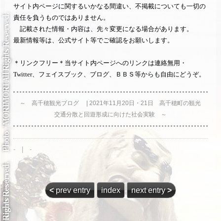
サイト内ページに関するいかなる間違い、不掲載についても一切の
責任を負うものではありません。
記載された情報・内容は、先々変更になる場合があります。
最新情報等は、公式サイト等でご確認をお願いします。
＊リンクフリー＊当サイト内ページへのリンクは連絡無用・
Twitter、フェイスブック、ブログ、ＢＢＳ等からも自由にどうぞ。
～ 高千穂観光ブログ | 2021年11月20日・21日 高千穂町の観光
交通分散と回遊形成に向けた社会実験 ～
- | -
<
prev entry
index
next entry
>