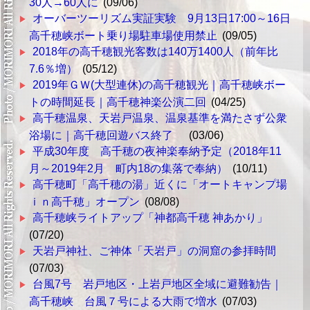
30人→60人に
(09/06)
オーバーツーリズム実証実験 9月13日17:00～16日
高千穂峡ボート乗り場駐車場使用禁止
(09/05)
2018年の高千穂観光客数は140万1400人（前年比
7.6％増）
(05/12)
2019年ＧＷ(大型連休)の高千穂観光｜高千穂峡ボー
トの時間延長｜高千穂神楽公演二回
(04/25)
高千穂温泉、天岩戸温泉、温泉基準を満たさず公衆
浴場に｜高千穂回遊バス終了
(03/06)
平成30年度 高千穂の夜神楽奉納予定（2018年11
月～2019年2月 町内18の集落で奉納）
(10/11)
高千穂町「高千穂の湯」近くに「オートキャンプ場
ｉｎ高千穂」オープン
(08/08)
高千穂峡ライトアップ「神都高千穂 神あかり」
(07/20)
天岩戸神社、ご神体「天岩戸」の洞窟の参拝時間
(07/03)
台風7号 岩戸地区・上岩戸地区全域に避難勧告｜
高千穂峡 台風７号による大雨で増水
(07/03)