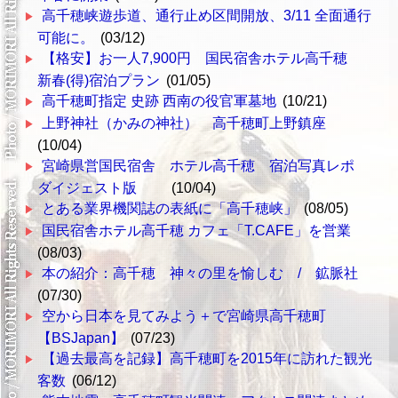
高千穂峡遊歩道、通行止め区間開放、3/11 全面通行
可能に。
(03/12)
【格安】お一人7,900円 国民宿舎ホテル高千穂
新春(得)宿泊プラン
(01/05)
高千穂町指定 史跡 西南の役官軍墓地
(10/21)
上野神社（かみの神社） 高千穂町上野鎮座
(10/04)
宮崎県営国民宿舎 ホテル高千穂 宿泊写真レポ
ダイジェスト版
(10/04)
とある業界機関誌の表紙に「高千穂峡」
(08/05)
国民宿舎ホテル高千穂 カフェ「T.CAFE」を営業
(08/03)
本の紹介：高千穂 神々の里を愉しむ / 鉱脈社
(07/30)
空から日本を見てみよう＋で宮崎県高千穂町
【BSJapan】
(07/23)
【過去最高を記録】高千穂町を2015年に訪れた観光
客数
(06/12)