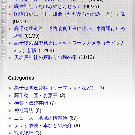
嶽宮神社（たけみやじんじゃ）
(06/25)
国道沿いに「手力雄命（たぢからおのみこと）」像
(02/08)
高千穂峡道路 道路改良工事に伴い、車両通行止め
規制
(01/09)
高千穂の四季見原にネットワークカメラ（ライブカ
メラ）新設
(12/04)
天岩戸神社の戸取りの舞の像
(11/13)
Categories
高千穂関連資料（リーフレットなど）
(1)
高千穂土産・お菓子
(2)
神楽・伝統芸能
(7)
神社写訪
(9)
ニュース・地域の情報他
(67)
テレビ放映・本などの紹介
(8)
観光統計
(3)