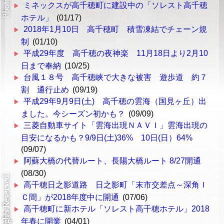
ミネックスが高千穂町に建設中の「ソレスト高千穂
ホテル」
(01/17)
2018年1月10日 高千穂町 積雪凍結でチェーン規
制
(01/10)
平成29年度 高千穂の夜神楽 11月18日より2月10
日まで奉納
(10/25)
台風１８号 高千穂峡で大きな被害 遊歩道 約７
割 通行止め
(09/19)
平成29年9月9日(土) 高千穂の雲海（国見ヶ丘）出
ました。今シーズン初かも？
(09/09)
三菱自動車サイト「雲海出現ＮＡＶＩ」雲海出現の
目安になるかも？9/9日(土)36% 10日(日）64%
(09/07)
阿蘇大橋の代替ルート、長陽大橋ルート 8/27開通
(08/30)
高千穂日之影道路 日之影町「末市交差点～深角Ｉ
Ｃ間」が2018年度中に開通
(07/06)
高千穂町に新ホテル「ソレスト高千穂ホテル」2018
年春に開業
(04/01)