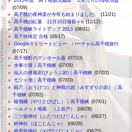
2013年度 高千穂観光協会 ２年ぶりの増収増益
(07/09)
高千穂の夜神楽が今年も始まりました。
(11/21)
高千穂の紅葉 11月10日撮影＋α
(11/12)
高千穂峡ライトアップ 2013
(08/31)
高千穂検定 合格
(08/17)
Googleストリートビュー バーチャル高千穂旅行
(07/17)
高千穂町のマンホール蓋
(07/10)
水車小屋｜高千穂峡
(07/05)
仙人の屏風岩(びょうぶ岩)｜高千穂峡
(07/03)
七ツヶ池｜高千穂峡
(07/03)
甌穴（おうけつ）と神硯の岩（みすずりの岩）｜高
千穂峡
(07/02)
槍飛橋（やりとびばし）｜高千穂峡
(07/01)
ヘルメット地蔵 （上岩戸）
(06/28)
二ツ嶽神社（ふたつだけじんじゃ）
(06/27)
鉾神社（ほこじんじゃ）
(06/26)
祖母嶽神社（そぼたけじんじゃ）
(06/25)