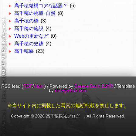
高千穂結構コアな話題？
(6)
高千穂の眺望･自然
(8)
高千穂の橋
(3)
高千穂の施設
(4)
Webの更新など
(0)
高千穂の史跡
(4)
高千穂峡
(23)
RSS feed (
RDF
/
Atom
)
/
Powered by
Serene Bach 2.24R
/
Template
by
omega-box.com
※当サイト内に掲載した写真の無断転載を禁止します。
Copyright ©
2026 高千穂観光ブログ . All Rights Reserved.