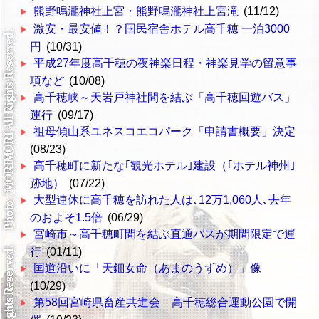
熊野鳴瀧神社上宮・熊野鳴瀧神社上宮滝
(11/12)
激安・最安値！？国民宿舎ホテル高千穂 一泊3000
円
(10/31)
平成27年度高千穂の夜神楽日程・神楽見学の留意事
項など
(10/08)
高千穂峡～天岩戸神社間を結ぶ「高千穂回遊バス」
運行
(09/17)
祖母傾山系ユネスコエコパーク「申請書概要」決定
(08/23)
高千穂町に新たな｢観光ホテル｣建設（｢ホテル神州｣
跡地）
(07/22)
大型連休に高千穂を訪れた人は､12万1,060人､去年
のおよそ1.5倍
(06/29)
宮崎市～高千穂町間を結ぶ直通バスが期間限定で運
行
(01/11)
国道沿いに「天鈿女命（あまのうずめ）」像
(10/29)
第58回宮崎県畜産共進会 高千穂総合運動公園で開