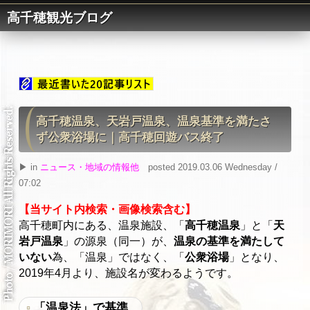
高千穂観光ブログ
高千穂温泉、天岩戸温泉、温泉基準を満たさ
ず公衆浴場に｜高千穂回遊バス終了
▶ in
ニュース・地域の情報他
posted 2019.03.06 Wednesday /
07:02
【当サイト内検索・画像検索含む】
高千穂町内にある、温泉施設、「
高千穂温泉
」と「
天
岩戸温泉
」の源泉（同一）が、
温泉の基準を満たして
いない
為、「温泉」ではなく、「
公衆浴場
」となり、
2019年4月より、施設名が変わるようです。
「温泉法」で基準