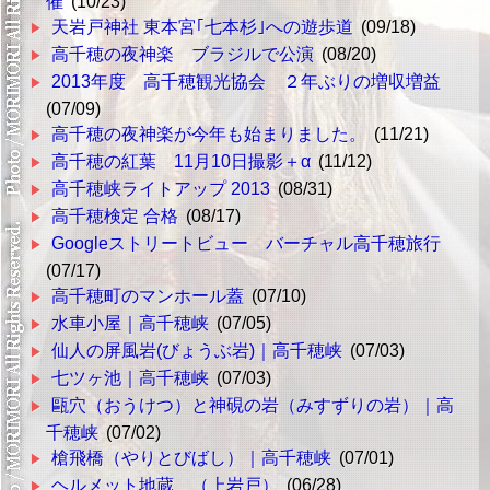
催
(10/23)
天岩戸神社 東本宮｢七本杉｣への遊歩道
(09/18)
高千穂の夜神楽 ブラジルで公演
(08/20)
2013年度 高千穂観光協会 ２年ぶりの増収増益
(07/09)
高千穂の夜神楽が今年も始まりました。
(11/21)
高千穂の紅葉 11月10日撮影＋α
(11/12)
高千穂峡ライトアップ 2013
(08/31)
高千穂検定 合格
(08/17)
Googleストリートビュー バーチャル高千穂旅行
(07/17)
高千穂町のマンホール蓋
(07/10)
水車小屋｜高千穂峡
(07/05)
仙人の屏風岩(びょうぶ岩)｜高千穂峡
(07/03)
七ツヶ池｜高千穂峡
(07/03)
甌穴（おうけつ）と神硯の岩（みすずりの岩）｜高
千穂峡
(07/02)
槍飛橋（やりとびばし）｜高千穂峡
(07/01)
ヘルメット地蔵 （上岩戸）
(06/28)