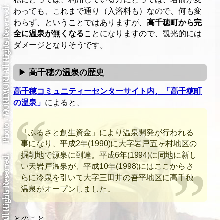
わっても、これまで通り（入浴料も）なので、何も変
わらず、ということではありますが、
高千穂町から完
全に温泉が無くなる
ことになりますので、観光的には
ダメージとなりそうです。
高千穂の温泉の歴史
高千穂コミュニティーセンターサイト内、「高千穂町
の温泉」
によると、
「ふるさと創生資金」により温泉開発が行われる
事になり、平成2年(1990)に大字岩戸五ヶ村地区の
掘削地で源泉に到達。平成6年(1994)に同地に新し
い天岩戸温泉が、平成10年(1998)にはここからさ
らに冷泉を引いて大字三田井の吾平地区に高千穂
温泉がオープンしました。
とのこと。