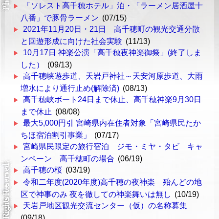
「ソレスト高千穂ホテル」泊・「ラーメン居酒屋十
八番」で豚骨ラーメン
(07/15)
2021年11月20日・21日 高千穂町の観光交通分散
と回遊形成に向けた社会実験
(11/13)
10月17日 神楽公演「高千穂夜神楽御祭」(終了しま
した）
(09/13)
高千穂峡遊歩道、天岩戸神社～天安河原歩道、大雨
増水により通行止め(解除済)
(08/13)
高千穂峡ボート24日まで休止、高千穂神楽9月30日
まで休止
(08/08)
最大5,000円引 宮崎県内在住者対象「宮崎県民たか
ちほ宿泊割引事業」
(07/17)
宮崎県民限定の旅行宿泊 ジモ・ミヤ・タビ キャ
ンペーン 高千穂町の場合
(06/19)
高千穂の桜
(03/19)
令和二年度(2020年度)高千穂の夜神楽 殆んどの地
区で神事のみ 夜を徹しての神楽舞いは無し
(10/19)
天岩戸地区観光交流センター（仮）の名称募集
(09/18)