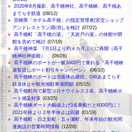
2020年8月撮影、高千穂神社、高千穂峡、高千穂あ
まてらす鉄道
(08/12)
宮崎県「ホテル高千穂」の指定管理者(宮交ショップ
アンドレストラン)取消しを検討
(07/22)
高千穂町「高千穂の湯」「天岩戸の湯」の休館や閉
館を含めて検討
(07/19)
高千穂神楽 7月1日より約４カ月ぶりに再開（高千
穂神社神楽殿）
(06/26)
高千穂峡のボートが一艇3000円で乗れる『高千穂峡
遊覧貸しボート割引キャンペーン』
(06/10)
高千穂峡のボートは当面休止継続、GWあまてらす
鉄道休止や観光地駐車場閉鎖
(05/15)
高千穂町内で新型コロナウイルス２名、高千穂峡ボ
ート感染対策
(03/25)
高千穂峡ボート大幅値上げ3名乗船だと6000円に｜
2021年秋より２年半休止は回避
(01/19)
高千穂町・日之影町・五ヶ瀬町、年末年始の観光関
連施設の営業時間情報
(12/28)