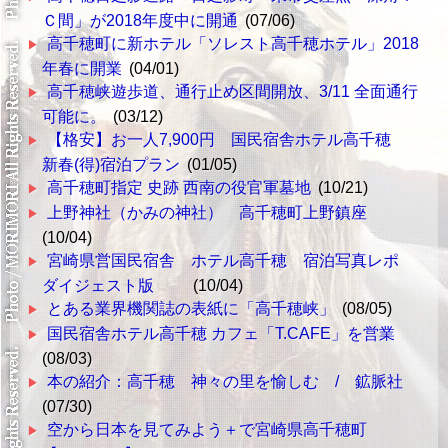
Ｃ間」が2018年度中に開通
(07/06)
高千穂町に新ホテル「ソレスト高千穂ホテル」2018
年春に開業
(04/01)
高千穂峡遊歩道、通行止め区間開放、3/11 全面通行
可能に。
(03/12)
【格安】お一人7,900円 国民宿舎ホテル高千穂
新春(得)宿泊プラン
(01/05)
高千穂町指定 史跡 西南の役官軍墓地
(10/21)
上野神社（かみの神社） 高千穂町上野鎮座
(10/04)
宮崎県営国民宿舎 ホテル高千穂 宿泊写真レポ
ダイジェスト版
(10/04)
とある業界機関誌の表紙に「高千穂峡」
(08/05)
国民宿舎ホテル高千穂 カフェ「T.CAFE」を営業
(08/03)
本の紹介：高千穂 神々の里を愉しむ / 鉱脈社
(07/30)
空から日本を見てみよう＋で宮崎県高千穂町