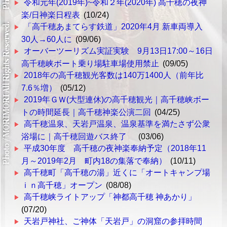
令和元年(2019年)~令和２年(2020年) 高千穂の夜神
楽/日神楽日程表
(10/24)
「高千穂あまてらす鉄道」2020年4月 新車両導入
30人→60人に
(09/06)
オーバーツーリズム実証実験 9月13日17:00～16日
高千穂峡ボート乗り場駐車場使用禁止
(09/05)
2018年の高千穂観光客数は140万1400人（前年比
7.6％増）
(05/12)
2019年ＧＷ(大型連休)の高千穂観光｜高千穂峡ボー
トの時間延長｜高千穂神楽公演二回
(04/25)
高千穂温泉、天岩戸温泉、温泉基準を満たさず公衆
浴場に｜高千穂回遊バス終了
(03/06)
平成30年度 高千穂の夜神楽奉納予定（2018年11
月～2019年2月 町内18の集落で奉納）
(10/11)
高千穂町「高千穂の湯」近くに「オートキャンプ場
ｉｎ高千穂」オープン
(08/08)
高千穂峡ライトアップ「神都高千穂 神あかり」
(07/20)
天岩戸神社、ご神体「天岩戸」の洞窟の参拝時間