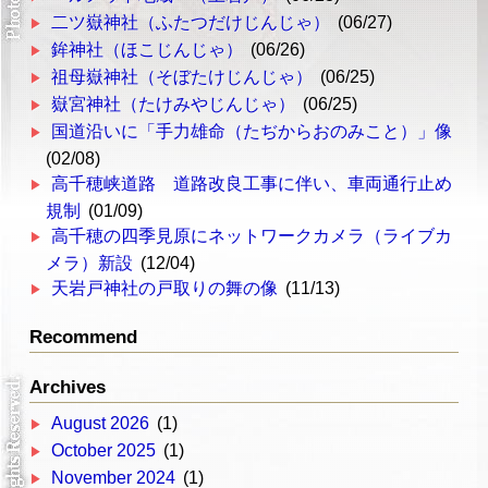
二ツ嶽神社（ふたつだけじんじゃ）
(06/27)
鉾神社（ほこじんじゃ）
(06/26)
祖母嶽神社（そぼたけじんじゃ）
(06/25)
嶽宮神社（たけみやじんじゃ）
(06/25)
国道沿いに「手力雄命（たぢからおのみこと）」像
(02/08)
高千穂峡道路 道路改良工事に伴い、車両通行止め
規制
(01/09)
高千穂の四季見原にネットワークカメラ（ライブカ
メラ）新設
(12/04)
天岩戸神社の戸取りの舞の像
(11/13)
Recommend
Archives
August 2026
(1)
October 2025
(1)
November 2024
(1)