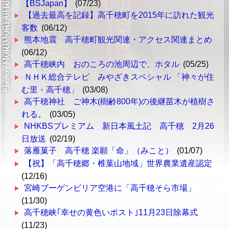
【BSJapan】
(07/23)
【過去最高を記録】高千穂町を2015年に訪れた観光
客数
(06/12)
熊本地震 高千穂町観光関連・アクセス関連まとめ
(06/12)
高千穂峡内 おのころの池周辺で、ホタル
(05/25)
ＮＨＫ総合テレビ みやざきスペシャル 「神々が住
む里・高千穂」
(03/08)
高千穂神社 ご神木(樹齢800年)の後継苗木が植樹さ
れる。
(03/05)
NHKBSプレミアム 新日本風土記 高千穂 2月26
日放送
(02/19)
落雁菓子 高千穂 楽願「命」（みこと）
(01/07)
【祝】「高千穂郷・椎葉山地域」世界農業遺産認定
(12/16)
宮崎ブーゲンビリア空港に「高千穂そら市場」
(11/30)
高千穂峡｢幸せの黄色いポスト｣11月23日除幕式
(11/23)