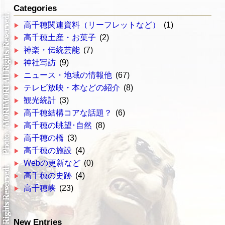
Categories
高千穂関連資料（リーフレットなど）
(1)
高千穂土産・お菓子
(2)
神楽・伝統芸能
(7)
神社写訪
(9)
ニュース・地域の情報他
(67)
テレビ放映・本などの紹介
(8)
観光統計
(3)
高千穂結構コアな話題？
(6)
高千穂の眺望･自然
(8)
高千穂の橋
(3)
高千穂の施設
(4)
Webの更新など
(0)
高千穂の史跡
(4)
高千穂峡
(23)
New Entries