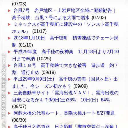
(07/03)
台風7号 岩戸地区・上岩戸地区全域に避難勧告｜
高千穂峡 台風７号による大雨で増水
(07/03)
ミネックスが高千穂町に建設中の「ソレスト高千穂
ホテル」
(01/17)
2018年1月10日 高千穂町 積雪凍結でチェーン規
制
(01/10)
平成29年度 高千穂の夜神楽 11月18日より2月10
日まで奉納
(10/25)
台風１８号 高千穂峡で大きな被害 遊歩道 約７
割 通行止め
(09/19)
平成29年9月9日(土) 高千穂の雲海（国見ヶ丘）出
ました。今シーズン初かも？
(09/09)
三菱自動車サイト「雲海出現ＮＡＶＩ」雲海出現の
目安になるかも？9/9日(土)36% 10日(日）64%
(09/07)
阿蘇大橋の代替ルート、長陽大橋ルート 8/27開通
(08/30)
高千穂日之影道路 日之影町「末市交差点～深角Ｉ