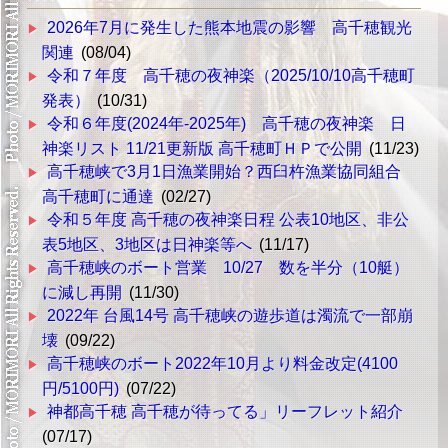
2026年7月に発生した熊本地震の影響 高千穂観光
関連
(08/04)
令和７年度 高千穂の夜神楽（2025/10/10高千穂町
発表）
(10/31)
令和６年度(2024年-2025年) 高千穂の夜神楽 日
神楽リスト 11/21更新版 高千穂町ＨＰで公開
(11/23)
高千穂峡で3月1日漁業開始？西臼杵漁業協同組合
高千穂町に通達
(02/27)
令和５年度 高千穂の夜神楽日程 公表10地区、非公
表5地区、3地区は日神楽等へ
(11/17)
高千穂峡のボート営業 10/27 数を半分（10艇）
に減し再開
(11/30)
2022年 台風14号 高千穂峡の遊歩道は濁流で一部崩
壊
(09/22)
高千穂峡のボート2022年10月より料金改定(4100
円/5100円)
(07/22)
神都高千穂 高千穂が待ってる」リーフレット紹介
(07/17)