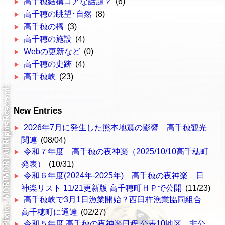
高千穂結構コアな話題？
(6)
高千穂の眺望･自然
(8)
高千穂の橋
(3)
高千穂の施設
(4)
Webの更新など
(0)
高千穂の史跡
(4)
高千穂峡
(23)
New Entries
2026年7月に発生した熊本地震の影響 高千穂観光
関連
(08/04)
令和７年度 高千穂の夜神楽（2025/10/10高千穂町
発表）
(10/31)
令和６年度(2024年-2025年) 高千穂の夜神楽 日
神楽リスト 11/21更新版 高千穂町ＨＰで公開
(11/23)
高千穂峡で3月1日漁業開始？西臼杵漁業協同組合
高千穂町に通達
(02/27)
令和５年度 高千穂の夜神楽日程 公表10地区、非公