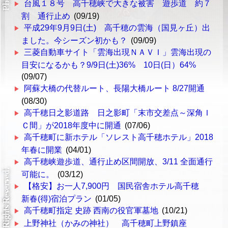
台風１８号 高千穂峡で大きな被害 遊歩道 約７
割 通行止め
(09/19)
平成29年9月9日(土) 高千穂の雲海（国見ヶ丘）出
ました。今シーズン初かも？
(09/09)
三菱自動車サイト「雲海出現ＮＡＶＩ」雲海出現の
目安になるかも？9/9日(土)36% 10日(日）64%
(09/07)
阿蘇大橋の代替ルート、長陽大橋ルート 8/27開通
(08/30)
高千穂日之影道路 日之影町「末市交差点～深角Ｉ
Ｃ間」が2018年度中に開通
(07/06)
高千穂町に新ホテル「ソレスト高千穂ホテル」2018
年春に開業
(04/01)
高千穂峡遊歩道、通行止め区間開放、3/11 全面通行
可能に。
(03/12)
【格安】お一人7,900円 国民宿舎ホテル高千穂
新春(得)宿泊プラン
(01/05)
高千穂町指定 史跡 西南の役官軍墓地
(10/21)
上野神社（かみの神社） 高千穂町上野鎮座