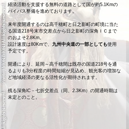
経済活動を支援する無料の道路として国が約5.1Kmの
バイパス整備を進めております。
来年度開通するのは高千穂町と日之影町の町境に当た
る国道218号末市交差点から日之影町の深角ＩＣまで
のおよそ2.8Km。
設計速度は80Kmで、
九州中央道の一部としても
使用
予定です。
開通により、延岡～高千穂間は既存の国道218号を通
るよりも3分程度の時間短縮が見込め、観光客の増加な
ど地域経済の更なる活性化が期待されます。
残る深角IC－七折交差点（同、2.3Km）の開通時期は
未定とのこと。