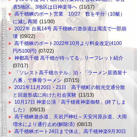
表5地区、3地区は日神楽等へ
(11/17)
高千穂峡のボート営業 10/27 数を半分（10艇）
に減し再開
(11/30)
2022年 台風14号 高千穂峡の遊歩道は濁流で一部崩
壊
(09/22)
高千穂峡のボート2022年10月より料金改定(4100
円/5100円)
(07/22)
神都高千穂 高千穂が待ってる」リーフレット紹介
(07/17)
「ソレスト高千穂ホテル」泊・「ラーメン居酒屋十
八番」で豚骨ラーメン
(07/15)
2021年11月20日・21日 高千穂町の観光交通分散
と回遊形成に向けた社会実験
(11/13)
10月17日 神楽公演「高千穂夜神楽御祭」(終了しま
した）
(09/13)
高千穂峡遊歩道、天岩戸神社～天安河原歩道、大雨
増水により通行止め(解除済)
(08/13)
高千穂峡ボート24日まで休止、高千穂神楽9月30日