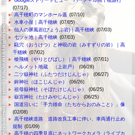
Googleストリートビュー バーチャル高千穂旅行
(07/17)
高千穂町のマンホール蓋
(07/10)
水車小屋｜高千穂峡
(07/05)
仙人の屏風岩(びょうぶ岩)｜高千穂峡
(07/03)
七ツヶ池｜高千穂峡
(07/03)
甌穴（おうけつ）と神硯の岩（みすずりの岩）｜高
千穂峡
(07/02)
槍飛橋（やりとびばし）｜高千穂峡
(07/01)
ヘルメット地蔵 （上岩戸）
(06/28)
二ツ嶽神社（ふたつだけじんじゃ）
(06/27)
鉾神社（ほこじんじゃ）
(06/26)
祖母嶽神社（そぼたけじんじゃ）
(06/25)
嶽宮神社（たけみやじんじゃ）
(06/25)
国道沿いに「手力雄命（たぢからおのみこと）」像
(02/08)
高千穂峡道路 道路改良工事に伴い、車両通行止め
規制
(01/09)
高千穂の四季見原にネットワークカメラ（ライブカ