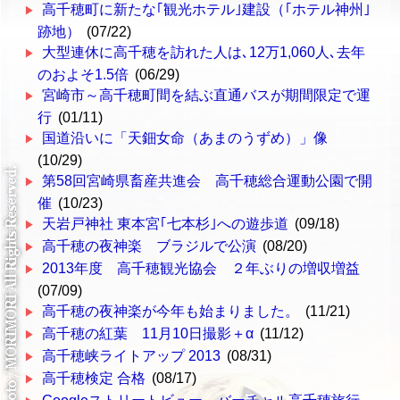
高千穂町に新たな｢観光ホテル｣建設（｢ホテル神州｣
跡地）
(07/22)
大型連休に高千穂を訪れた人は､12万1,060人､去年
のおよそ1.5倍
(06/29)
宮崎市～高千穂町間を結ぶ直通バスが期間限定で運
行
(01/11)
国道沿いに「天鈿女命（あまのうずめ）」像
(10/29)
第58回宮崎県畜産共進会 高千穂総合運動公園で開
催
(10/23)
天岩戸神社 東本宮｢七本杉｣への遊歩道
(09/18)
高千穂の夜神楽 ブラジルで公演
(08/20)
2013年度 高千穂観光協会 ２年ぶりの増収増益
(07/09)
高千穂の夜神楽が今年も始まりました。
(11/21)
高千穂の紅葉 11月10日撮影＋α
(11/12)
高千穂峡ライトアップ 2013
(08/31)
高千穂検定 合格
(08/17)