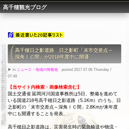
高千穂観光ブログ
高千穂日之影道路 日之影町「末市交差点～
深角ＩＣ間」が2018年度中に開通
▶ in
ニュース・地域の情報他
posted 2017.07.06 Thursday /
07:49
【当サイト内検索・画像検索含む】
国土交通省 延岡河川国道事務所は5日、整備を進めて
いる国道218号高千穂日之影道路（5.1Km）のうち、日
之影町の「末市交差点～深角ＩＣ間」2.8Kmが来年度
中にも開通することを発表。
高千穂日之影道路は、災害発生時の緊急輸送や物流・