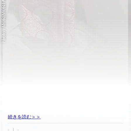
続きを読む＞＞
- | -