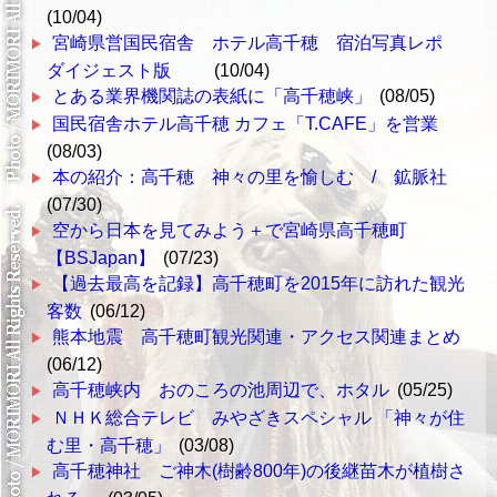
(10/04)
宮崎県営国民宿舎 ホテル高千穂 宿泊写真レポ
ダイジェスト版
(10/04)
とある業界機関誌の表紙に「高千穂峡」
(08/05)
国民宿舎ホテル高千穂 カフェ「T.CAFE」を営業
(08/03)
本の紹介：高千穂 神々の里を愉しむ / 鉱脈社
(07/30)
空から日本を見てみよう＋で宮崎県高千穂町
【BSJapan】
(07/23)
【過去最高を記録】高千穂町を2015年に訪れた観光
客数
(06/12)
熊本地震 高千穂町観光関連・アクセス関連まとめ
(06/12)
高千穂峡内 おのころの池周辺で、ホタル
(05/25)
ＮＨＫ総合テレビ みやざきスペシャル 「神々が住
む里・高千穂」
(03/08)
高千穂神社 ご神木(樹齢800年)の後継苗木が植樹さ