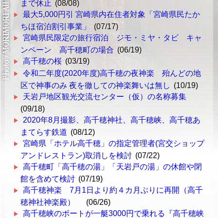
まで休止
(08/08)
最大5,000円引 宮崎県内在住者対象「宮崎県民たか
ちほ宿泊割引事業」
(07/17)
宮崎県民限定の旅行宿泊 ジモ・ミヤ・タビ キャ
ンペーン 高千穂町の場合
(06/19)
高千穂の桜
(03/19)
令和二年度(2020年度)高千穂の夜神楽 殆んどの地
区で神事のみ 夜を徹しての神楽舞いは無し
(10/19)
天岩戸地区観光交流センター（仮）の名称募集
(09/18)
2020年8月撮影、高千穂神社、高千穂峡、高千穂あ
まてらす鉄道
(08/12)
宮崎県「ホテル高千穂」の指定管理者(宮交ショップ
アンドレストラン)取消しを検討
(07/22)
高千穂町「高千穂の湯」「天岩戸の湯」の休館や閉
館を含めて検討
(07/19)
高千穂神楽 7月1日より約４カ月ぶりに再開（高千
穂神社神楽殿）
(06/26)
高千穂峡のボートが一艇3000円で乗れる『高千穂峡