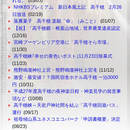
れる。
(03/05)
NHKBSプレミアム 新日本風土記 高千穂 2月26
日放送
(02/19)
落雁菓子 高千穂 楽願「命」（みこと）
(01/07)
【祝】「高千穂郷・椎葉山地域」世界農業遺産認定
(12/16)
宮崎ブーゲンビリア空港に「高千穂そら市場」
(11/30)
高千穂峡｢幸せの黄色いポスト｣11月23日除幕式
(11/23)
熊野鳴瀧神社上宮・熊野鳴瀧神社上宮滝
(11/12)
激安・最安値！？国民宿舎ホテル高千穂 一泊3000
円
(10/31)
平成27年度高千穂の夜神楽日程・神楽見学の留意事
項など
(10/08)
高千穂峡～天岩戸神社間を結ぶ「高千穂回遊バス」
運行
(09/17)
祖母傾山系ユネスコエコパーク「申請書概要」決定
(08/23)