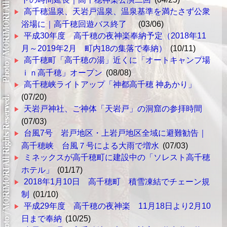
高千穂温泉、天岩戸温泉、温泉基準を満たさず公衆
浴場に｜高千穂回遊バス終了
(03/06)
平成30年度 高千穂の夜神楽奉納予定（2018年11
月～2019年2月 町内18の集落で奉納）
(10/11)
高千穂町「高千穂の湯」近くに「オートキャンプ場
ｉｎ高千穂」オープン
(08/08)
高千穂峡ライトアップ「神都高千穂 神あかり」
(07/20)
天岩戸神社、ご神体「天岩戸」の洞窟の参拝時間
(07/03)
台風7号 岩戸地区・上岩戸地区全域に避難勧告｜
高千穂峡 台風７号による大雨で増水
(07/03)
ミネックスが高千穂町に建設中の「ソレスト高千穂
ホテル」
(01/17)
2018年1月10日 高千穂町 積雪凍結でチェーン規
制
(01/10)
平成29年度 高千穂の夜神楽 11月18日より2月10
日まで奉納
(10/25)