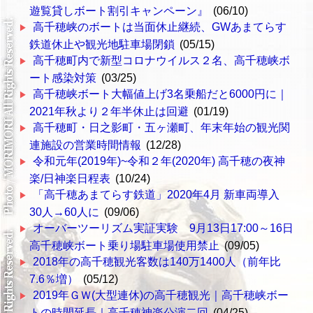
遊覧貸しボート割引キャンペーン』
(06/10)
高千穂峡のボートは当面休止継続、GWあまてらす
鉄道休止や観光地駐車場閉鎖
(05/15)
高千穂町内で新型コロナウイルス２名、高千穂峡ボ
ート感染対策
(03/25)
高千穂峡ボート大幅値上げ3名乗船だと6000円に｜
2021年秋より２年半休止は回避
(01/19)
高千穂町・日之影町・五ヶ瀬町、年末年始の観光関
連施設の営業時間情報
(12/28)
令和元年(2019年)~令和２年(2020年) 高千穂の夜神
楽/日神楽日程表
(10/24)
「高千穂あまてらす鉄道」2020年4月 新車両導入
30人→60人に
(09/06)
オーバーツーリズム実証実験 9月13日17:00～16日
高千穂峡ボート乗り場駐車場使用禁止
(09/05)
2018年の高千穂観光客数は140万1400人（前年比
7.6％増）
(05/12)
2019年ＧＷ(大型連休)の高千穂観光｜高千穂峡ボー
トの時間延長｜高千穂神楽公演二回
(04/25)