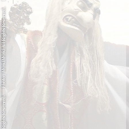
- | -