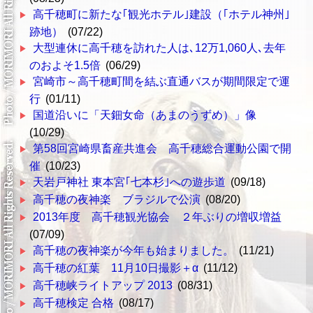
高千穂町に新たな｢観光ホテル｣建設（｢ホテル神州｣
跡地）
(07/22)
大型連休に高千穂を訪れた人は､12万1,060人､去年
のおよそ1.5倍
(06/29)
宮崎市～高千穂町間を結ぶ直通バスが期間限定で運
行
(01/11)
国道沿いに「天鈿女命（あまのうずめ）」像
(10/29)
第58回宮崎県畜産共進会 高千穂総合運動公園で開
催
(10/23)
天岩戸神社 東本宮｢七本杉｣への遊歩道
(09/18)
高千穂の夜神楽 ブラジルで公演
(08/20)
2013年度 高千穂観光協会 ２年ぶりの増収増益
(07/09)
高千穂の夜神楽が今年も始まりました。
(11/21)
高千穂の紅葉 11月10日撮影＋α
(11/12)
高千穂峡ライトアップ 2013
(08/31)
高千穂検定 合格
(08/17)