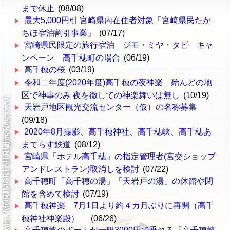
まで休止
(08/08)
最大5,000円引 宮崎県内在住者対象「宮崎県民たか
ちほ宿泊割引事業」
(07/17)
宮崎県民限定の旅行宿泊 ジモ・ミヤ・タビ キャ
ンペーン 高千穂町の場合
(06/19)
高千穂の桜
(03/19)
令和二年度(2020年度)高千穂の夜神楽 殆んどの地
区で神事のみ 夜を徹しての神楽舞いは無し
(10/19)
天岩戸地区観光交流センター（仮）の名称募集
(09/18)
2020年8月撮影、高千穂神社、高千穂峡、高千穂あ
まてらす鉄道
(08/12)
宮崎県「ホテル高千穂」の指定管理者(宮交ショップ
アンドレストラン)取消しを検討
(07/22)
高千穂町「高千穂の湯」「天岩戸の湯」の休館や閉
館を含めて検討
(07/19)
高千穂神楽 7月1日より約４カ月ぶりに再開（高千
穂神社神楽殿）
(06/26)