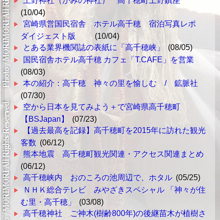
上野神社（かみの神社） 高千穂町上野鎮座
(10/04)
宮崎県営国民宿舎 ホテル高千穂 宿泊写真レポ
ダイジェスト版
(10/04)
とある業界機関誌の表紙に「高千穂峡」
(08/05)
国民宿舎ホテル高千穂 カフェ「T.CAFE」を営業
(08/03)
本の紹介：高千穂 神々の里を愉しむ / 鉱脈社
(07/30)
空から日本を見てみよう＋で宮崎県高千穂町
【BSJapan】
(07/23)
【過去最高を記録】高千穂町を2015年に訪れた観光
客数
(06/12)
熊本地震 高千穂町観光関連・アクセス関連まとめ
(06/12)
高千穂峡内 おのころの池周辺で、ホタル
(05/25)
ＮＨＫ総合テレビ みやざきスペシャル 「神々が住
む里・高千穂」
(03/08)
高千穂神社 ご神木(樹齢800年)の後継苗木が植樹さ