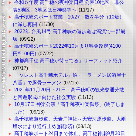
令和５年度 高千穂の夜神楽日程 公表10地区、非公
表5地区、3地区は日神楽等へ
(11/17)
高千穂峡のボート営業 10/27 数を半分（10艇）
に減し再開
(11/30)
2022年 台風14号 高千穂峡の遊歩道は濁流で一部崩
壊
(09/22)
高千穂峡のボート2022年10月より料金改定(4100
円/5100円)
(07/22)
神都高千穂 高千穂が待ってる」リーフレット紹介
(07/17)
「ソレスト高千穂ホテル」泊・「ラーメン居酒屋十
八番」で豚骨ラーメン
(07/15)
2021年11月20日・21日 高千穂町の観光交通分散
と回遊形成に向けた社会実験
(11/13)
10月17日 神楽公演「高千穂夜神楽御祭」(終了しま
した）
(09/13)
高千穂峡遊歩道、天岩戸神社～天安河原歩道、大雨
増水により通行止め(解除済)
(08/13)
高千穂峡ボート24日まで休止、高千穂神楽9月30日