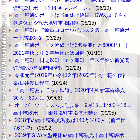
高千穂峡のボートが一艇3000円で乗れる『高千穂峡
遊覧貸しボート割引キャンペーン』
(06/10)
高千穂峡のボートは当面休止継続、GWあまてらす
鉄道休止や観光地駐車場閉鎖
(05/15)
高千穂町内で新型コロナウイルス２名、高千穂峡ボ
ート感染対策
(03/25)
高千穂峡ボート大幅値上げ3名乗船だと6000円に｜
2021年秋より２年半休止は回避
(01/19)
高千穂町・日之影町・五ヶ瀬町、年末年始の観光関
連施設の営業時間情報
(12/28)
令和元年(2019年)~令和２年(2020年) 高千穂の夜神
楽/日神楽日程表
(10/24)
「高千穂あまてらす鉄道」2020年4月 新車両導入
30人→60人に
(09/06)
オーバーツーリズム実証実験 9月13日17:00～16日
高千穂峡ボート乗り場駐車場使用禁止
(09/05)
2018年の高千穂観光客数は140万1400人（前年比
7.6％増）
(05/12)
2019年ＧＷ(大型連休)の高千穂観光｜高千穂峡ボー