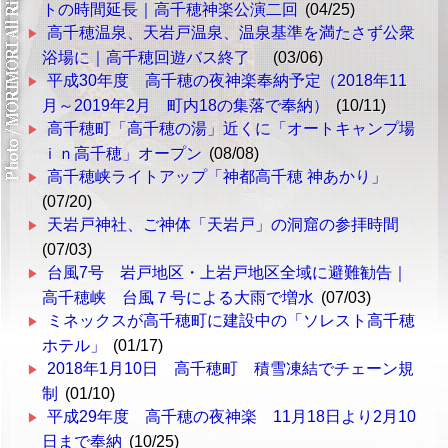
トの時間延長｜高千穂神楽公演二回
(04/25)
高千穂温泉、天岩戸温泉、温泉基準を満たさず公衆
浴場に｜高千穂回遊バス終了
(03/06)
平成30年度 高千穂の夜神楽奉納予定（2018年11
月～2019年2月 町内18の集落で奉納）
(10/11)
高千穂町「高千穂の湯」近くに「オートキャンプ場
ｉｎ高千穂」オープン
(08/08)
高千穂峡ライトアップ「神都高千穂 神あかり」
(07/20)
天岩戸神社、ご神体「天岩戸」の洞窟の参拝時間
(07/03)
台風7号 岩戸地区・上岩戸地区全域に避難勧告｜
高千穂峡 台風７号による大雨で増水
(07/03)
ミネックスが高千穂町に建設中の「ソレスト高千穂
ホテル」
(01/17)
2018年1月10日 高千穂町 積雪凍結でチェーン規
制
(01/10)
平成29年度 高千穂の夜神楽 11月18日より2月10
日まで奉納
(10/25)