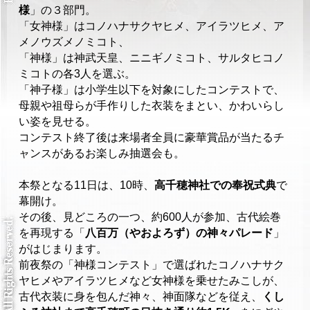
様
」の３部門。
「女神様」はコノハナサクヤヒメ、アイラツヒメ、ア
メノウズメノミコト、
「神様」は神武天皇、ニニギノミコト、サルタヒコノ
ミコトの各3人を選ぶ。
「神子様」は小学生以下を対象にしたコンテストで、
母親や祖母らが手作りした衣装をまとい、かわいらし
い姿を見せる。
コンテスト終了後は来場者全員に豪華賞品が当たるチ
ャンスがあるお楽しみ抽選会も。
本祭となる11日は、10時、
高千穂神社での奉祝式典
で
幕開け。
その後、見どころの一つ、約600人が参加、古代絵巻
を再現する「
八百万（やおよろず）の神々パレード
」
がはじまります。
前夜祭の「神様コンテスト」で選ばれたコノハナサク
ヤヒメやアイラツヒメなど女神様を乗せたみこしが、
古代衣装に身を包んだ神々、神面隊などを従え、
くし