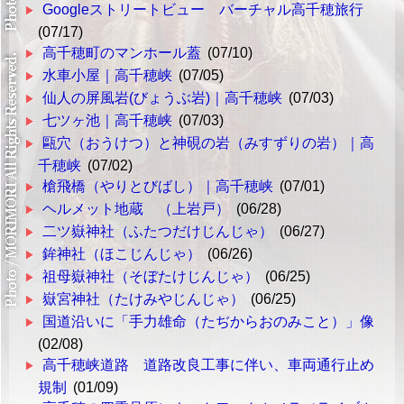
Googleストリートビュー バーチャル高千穂旅行
(07/17)
高千穂町のマンホール蓋
(07/10)
水車小屋｜高千穂峡
(07/05)
仙人の屏風岩(びょうぶ岩)｜高千穂峡
(07/03)
七ツヶ池｜高千穂峡
(07/03)
甌穴（おうけつ）と神硯の岩（みすずりの岩）｜高
千穂峡
(07/02)
槍飛橋（やりとびばし）｜高千穂峡
(07/01)
ヘルメット地蔵 （上岩戸）
(06/28)
二ツ嶽神社（ふたつだけじんじゃ）
(06/27)
鉾神社（ほこじんじゃ）
(06/26)
祖母嶽神社（そぼたけじんじゃ）
(06/25)
嶽宮神社（たけみやじんじゃ）
(06/25)
国道沿いに「手力雄命（たぢからおのみこと）」像
(02/08)
高千穂峡道路 道路改良工事に伴い、車両通行止め
規制
(01/09)