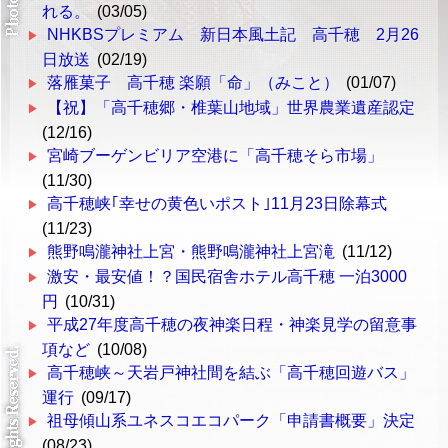
れる。
(03/05)
NHKBSプレミアム 新日本風土記 高千穂 2月26
日放送
(02/19)
落雁菓子 高千穂 楽願「命」（みこと）
(01/07)
【祝】「高千穂郷・椎葉山地域」世界農業遺産認定
(12/16)
宮崎ブーゲンビリア空港に「高千穂そら市場」
(11/30)
高千穂峡｢幸せの黄色いポスト｣11月23日除幕式
(11/23)
熊野鳴瀧神社上宮・熊野鳴瀧神社上宮滝
(11/12)
激安・最安値！？国民宿舎ホテル高千穂 一泊3000
円
(10/31)
平成27年度高千穂の夜神楽日程・神楽見学の留意事
項など
(10/08)
高千穂峡～天岩戸神社間を結ぶ「高千穂回遊バス」
運行
(09/17)
祖母傾山系ユネスコエコパーク「申請書概要」決定
(08/23)