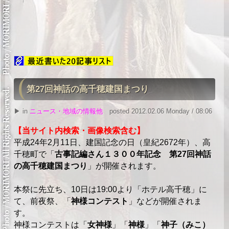
第27回神話の高千穂建国まつり
▶ in
ニュース・地域の情報他
posted 2012.02.06 Monday / 08:06
【当サイト内検索・画像検索含む】
平成24年2月11日、建国記念の日（皇紀2672年）、高
千穂町で「
古事記編さん１３００年記念 第27回神話
の高千穂建国まつり
」が開催されます。
本祭に先立ち、10日は19:00より「ホテル高千穂」に
て、前夜祭、「
神様コンテスト
」などが開催されま
す。
神様コンテストは「
女神様
」「
神様
」「
神子（みこ）