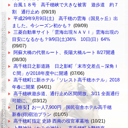
台風１８号 高千穂峡で大きな被害 遊歩道 約７
割 通行止め
(09/19)
平成29年9月9日(土) 高千穂の雲海（国見ヶ丘）出
ました。今シーズン初かも？
(09/09)
三菱自動車サイト「雲海出現ＮＡＶＩ」雲海出現の
目安になるかも？9/9日(土)36% 10日(日）64%
(09/07)
阿蘇大橋の代替ルート、長陽大橋ルート 8/27開通
(08/30)
高千穂日之影道路 日之影町「末市交差点～深角Ｉ
Ｃ間」が2018年度中に開通
(07/06)
高千穂町に新ホテル「ソレスト高千穂ホテル」2018
年春に開業
(04/01)
高千穂峡遊歩道、通行止め区間開放、3/11 全面通行
可能に。
(03/12)
【格安】お一人7,900円 国民宿舎ホテル高千穂
新春(得)宿泊プラン
(01/05)
高千穂町指定 史跡 西南の役官軍墓地
(10/21)