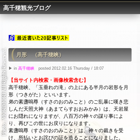
高千穂観光ブログ
月形 （高千穂峡）
▶ in
高千穂峡
posted 2012.02.16 Thursday / 18:07
【当サイト内検索・画像検索含む】
高千穂峡、「玉垂れの滝」の上にある半月の岩形を月
形（つきがた）といいます。
弟の素盞嗚尊（すさのおのみこと）のご乱暴に嘆き悲
しんだ天照大神（あまてらすおおみかみ）は、天岩屋
にお隠れになりますが、八百万の神々の謀り事によ
り、再びこの世にお戻りになります。
素盞嗚尊（すさのおのみこと）は、神々の裁きを受
け、所払いとお詫びの証を造ることになりました。