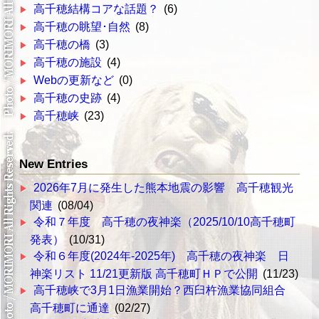
高千穂結構コアな話題？
(6)
高千穂の眺望･自然
(8)
高千穂の橋
(3)
高千穂の施設
(4)
Webの更新など
(0)
高千穂の史跡
(4)
高千穂峡
(23)
New Entries
2026年7月に発生した熊本地震の影響 高千穂観光
関連
(08/04)
令和７年度 高千穂の夜神楽（2025/10/10高千穂町
発表）
(10/31)
令和６年度(2024年-2025年) 高千穂の夜神楽 日
神楽リスト 11/21更新版 高千穂町ＨＰで公開
(11/23)
高千穂峡で3月1日漁業開始？西臼杵漁業協同組合
高千穂町に通達
(02/27)