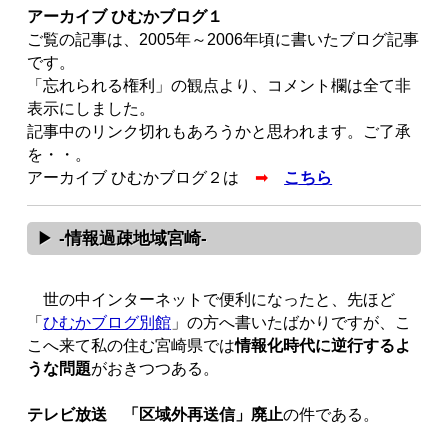
アーカイブ ひむかブログ１
ご覧の記事は、2005年～2006年頃に書いたブログ記事
です。
「忘れられる権利」の観点より、コメント欄は全て非
表示にしました。
記事中のリンク切れもあろうかと思われます。ご了承
を・・。
アーカイブ ひむかブログ２は
➡
こちら
-情報過疎地域宮崎-
世の中インターネットで便利になったと、先ほど
「
ひむかブログ別館
」の方へ書いたばかりですが、こ
こへ来て私の住む宮崎県では
情報化時代に逆行するよ
うな問題
がおきつつある。
テレビ放送 「区域外再送信」廃止
の件である。