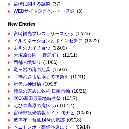
宮崎に関する話題
(37)
WEBサイト運営他ネット関連
(3)
New Entries
宮崎観光プレスリリースから
(12/23)
イルミネーションとポインセチア
(12/22)
去川の大イチョウ
(12/01)
大塚原公園 （野尻町）
(11/11)
西都古墳祭り
(11/06)
竜ヶ岩の滝の紅葉
(11/03)
「神武さま広場」で神楽を
(10/31)
ホテル神田橋
(10/28)
鶴瓶の家族に乾杯 日南市編
(10/21)
2006新田原基地航空祭
(10/17)
えびの高原の鹿(シカ)
(10/14)
宮崎県観光情報サイト 旬ナビ
(10/02)
彼岸花 台風14号の爪跡
(09/18)
ベニトンボ（高鍋湿原にて）
(09/14)