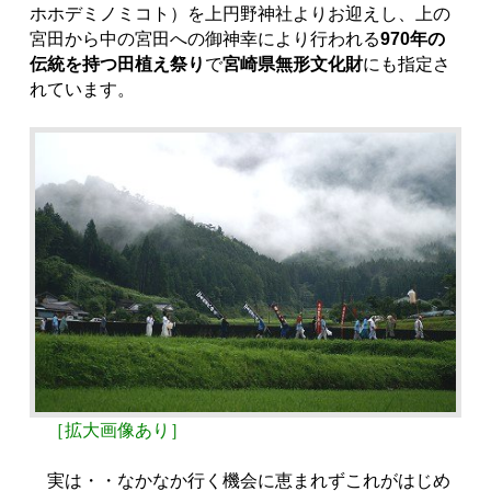
ホホデミノミコト）を上円野神社よりお迎えし、上の
宮田から中の宮田への御神幸により行われる
970年の
伝統を持つ田植え祭り
で
宮崎県無形文化財
にも指定さ
れています。
［拡大画像あり］
実は・・なかなか行く機会に恵まれずこれがはじめ