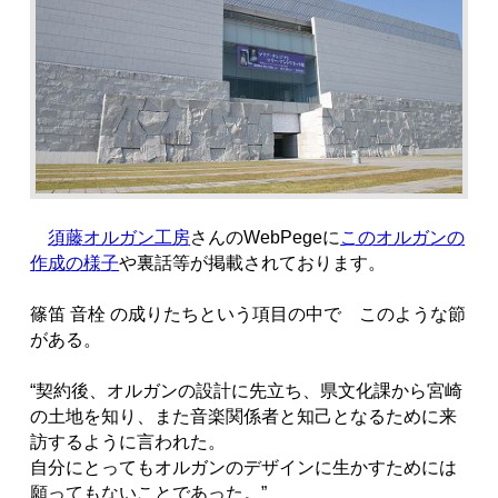
須藤オルガン工房
さんのWebPegeに
このオルガンの
作成の様子
や裏話等が掲載されております。
篠笛 音栓 の成りたちという項目の中で このような節
がある。
“契約後、オルガンの設計に先立ち、県文化課から宮崎
の土地を知り、また音楽関係者と知己となるために来
訪するように言われた。
自分にとってもオルガンのデザインに生かすためには
願ってもないことであった。”