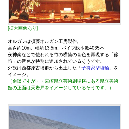
[拡大画像あり]
オルガンは須藤オルガン工房製作。
高さ約10m、幅約13.5m、パイプ総本数4035本
夜神楽などで使われる竹の横笛の音色を再現する「篠
笛」の音色が特別に追加されているそうです。
外観は西都原古墳群から出土した「
子持家型埴輪
」を
イメージ。
（余談ですが・・宮崎県立芸術劇場横にある県立美術
館の正面は天岩戸をイメージしているそうです。）