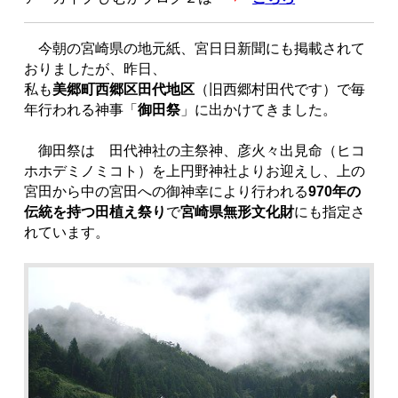
今朝の宮崎県の地元紙、宮日日新聞にも掲載されて
おりましたが、昨日、
私も
美郷町西郷区田代地区
（旧西郷村田代です）で毎
年行われる神事「
御田祭
」に出かけてきました。
御田祭は 田代神社の主祭神、彦火々出見命（ヒコ
ホホデミノミコト）を上円野神社よりお迎えし、上の
宮田から中の宮田への御神幸により行われる
970年の
伝統を持つ田植え祭り
で
宮崎県無形文化財
にも指定さ
れています。