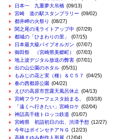
日本一 九重夢大吊橋
(09/13)
宮崎 道の駅スタンプラリー
(09/02)
都井岬の火祭り
(08/27)
関之尾の滝ライトアップ中
(07/29)
都城の「ひまわりの里」
(07/15)
日本最大級パイプオルガン
(07/07)
御田祭 （宮崎県美郷町）
(07/03)
地上波デジタル放送の弊害
(07/01)
出の山公園のホタル
(05/31)
もみじの花と実（種）＆Ｃ５７
(04/25)
春の西都原公園
(04/22)
えびの高原市営露天風呂休止
(04/13)
宮崎フラワーフェスタ始まる。
(03/18)
「遠くへ行きたい」宮崎ロケ
(02/04)
神話高千穂トロッコ鉄道
(01/07)
宮崎県 初詣初日の出、渋滞予想
(12/27)
今年はポインセチアＮＧ
(12/23)
高橋まゆみ創作人形展
(12/04)