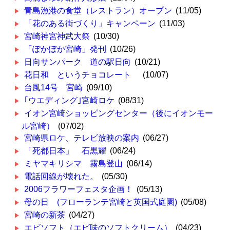
青島漁港の食堂（レストラン）オープン
(11/05)
「花のある街づくり」キャンペーン
(11/03)
宮崎神宮神武大祭
(10/30)
「ぽかぽか宮崎」発刊
(10/26)
日向サンパーク 道の駅日向
(10/21)
花日和 というチョコレート
(10/07)
台風14号 宮崎
(09/10)
｢ウエディング｣宮崎ロケ
(08/31)
イオン宮崎ショッピングセンター（後にイオンモー
ル宮崎）
(07/02)
宮崎県ロケ、テレビ放映の案内
(06/27)
「死都日本」 石黒耀
(06/24)
ミヤマキリシマ 霧島登山
(06/14)
電話回線が壊れた。
(05/30)
2006フラワーフェスタ企画！
(05/13)
母の日 (フローランテ宮崎と英国式庭園)
(05/08)
宮崎の新茶
(04/27)
エビソフト（エビ味のソフトクリーム）
(04/23)