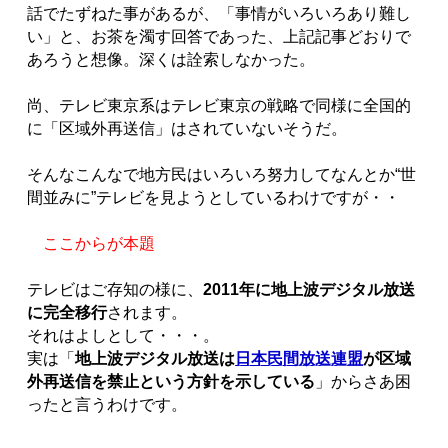
話でたずねた事があるが、「事情がいろいろあり難し
い」と、お茶を濁す回答であった、上記記事どおりで
あろうと想像。深くは詮索しなかった。
尚、テレビ東京系はテレビ東京の戦略で同様に全国的
に「区域外再送信」はされていないそうだ。
そんなこんなで地方民はいろいろ努力してなんとか“世
間並みに”テレビを見ようとしているわけですが・・
ここからが本題
テレビはご存知の様に、
2011年に地上波デジタル放送
に完全移行
されます。
それはよしとして・・・。
実は「
地上波デジタル放送は
日本民間放送連盟
が区域
外再送信を禁止という方針を示している
」からさあ困
ったと言うわけです。