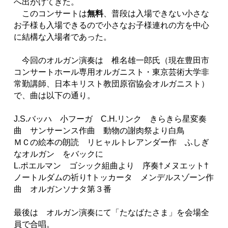
へ出かけてきた。
このコンサートは
無料
、普段は入場できない小さな
お子様も入場できるので小さなお子様連れの方を中心
に結構な入場者であった。
今回のオルガン演奏は 椎名雄一郎氏（現在豊田市
コンサートホール専用オルガニスト・東京芸術大学非
常勤講師、日本キリスト教団原宿協会オルガニスト）
で、曲は以下の通り。
J.S.バッハ 小フーガ C.H.リンク きらきら星変奏
曲 サンサーンス作曲 動物の謝肉祭より白鳥
ＭＣの絵本の朗読 リヒャルトレアンダー作 ふしぎ
なオルガン をバックに
L.ポエルマン ゴシック組曲より 序奏†メヌエット†
ノートルダムの祈り†トッカータ メンデルスゾーン作
曲 オルガンソナタ第３番
最後は オルガン演奏にて「たなばたさま」を会場全
員で合唱。