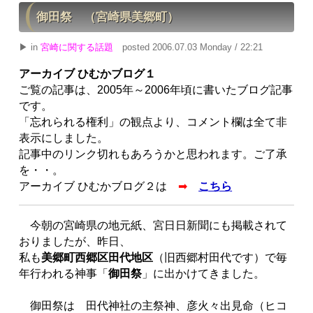
御田祭 （宮崎県美郷町）
▶ in
宮崎に関する話題
posted 2006.07.03 Monday / 22:21
アーカイブ ひむかブログ１
ご覧の記事は、2005年～2006年頃に書いたブログ記事
です。
「忘れられる権利」の観点より、コメント欄は全て非
表示にしました。
記事中のリンク切れもあろうかと思われます。ご了承
を・・。
アーカイブ ひむかブログ２は
➡
こちら
今朝の宮崎県の地元紙、宮日日新聞にも掲載されて
おりましたが、昨日、
私も
美郷町西郷区田代地区
（旧西郷村田代です）で毎
年行われる神事「
御田祭
」に出かけてきました。
御田祭は 田代神社の主祭神、彦火々出見命（ヒコ