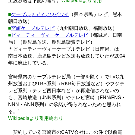
上波放送は下記の通り。
Wikipediaより引用
■
ケーブルメディアワイワイ
（熊本県民テレビ、熊本
朝日放送）
■
宮崎ケーブルテレビ
（九州朝日放送、福岡放送）
■
ビィーティーヴィーケーブルテレビ
〔都城局、日南
局〕（鹿児島放送、鹿児島讀賣テレビ）
＊ビィーティーヴィーケーブルテレビ〔日南局〕は
南日本放送、鹿児島テレビ放送も放送していたが2004
年に廃止している。
宮崎県内のケーブルテレビ局（一部を除く）でTVQ九
州放送およびTBS系列（RKB毎日放送など）やフジテ
レビ系列（テレビ西日本など）が再送信されないの
も、宮崎放送（JNN系列）やテレビ宮崎（FNN/FNS・
NNN・ANN系列）の承諾が得られないためと思われ
る。”
Wikipediaより引用終わり
契約している宮崎市のCATV会社にこの件で以前電