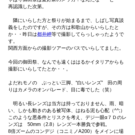
再認識した次第。
隣にいらした方と祭りが始まるまで、しばし写真談
義をしたのですが、その方は和歌山からいらしたと
か・・昨日は
都井岬
等で撮影してらっしゃったようで
す。
関西方面からの撮影ツアーのバスでいらしてました。
今回の御田祭、なんでも遠くははるかイタリアからも
撮影にいらしてたとか・・。
よだれモノの ぶっとい三脚、“白いレンズ” 田の周
りはカメラのオンパレード、目に毒でした（笑）
明るい長レンズは当方は持っておりません、雨、暗
い、しかも動きのある被写体、はねる泥も心配（^^;）
このような悪条件とリスクを考え、デジ一眼α７Ｄのレ
ンズは 50mm（2.8）レンズ一本勝負で参戦。
8倍ズームのコンデジ（コニミノA200）をメインに場