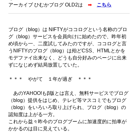
アーカイブ ひむかブログ OLD2は
➡
こちら
ブログ（blog）は NIFTYがココログという名称のブロ
グ（blog）サービスを会員向けに始めたので、昨年初
め頃から一、二度試してみたのですが、ココログと言
うNIFTYのブログ（blog）は殆どCSS、HTMLとかを
モデファイ出来なく、どうも自分好みのページに出来
ずになじめず結局放置していた。
＊＊＊ やがて １年が過ぎ ＊＊＊
あのYAHOO!もβ版とは言え、無料サービスでブログ
（blog）提供をはじめ、テレビ等マスコミでもブログ
（blog）をいろいろ取り上げられ、ブログ（blog）の
認知度は上がる一方。
これから益々昨今のブログブームに加速度的に拍車が
かかるのは目に見えている。