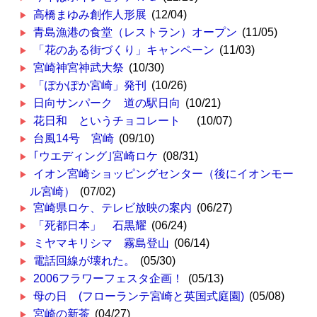
高橋まゆみ創作人形展
(12/04)
青島漁港の食堂（レストラン）オープン
(11/05)
「花のある街づくり」キャンペーン
(11/03)
宮崎神宮神武大祭
(10/30)
「ぽかぽか宮崎」発刊
(10/26)
日向サンパーク 道の駅日向
(10/21)
花日和 というチョコレート
(10/07)
台風14号 宮崎
(09/10)
｢ウエディング｣宮崎ロケ
(08/31)
イオン宮崎ショッピングセンター（後にイオンモー
ル宮崎）
(07/02)
宮崎県ロケ、テレビ放映の案内
(06/27)
「死都日本」 石黒耀
(06/24)
ミヤマキリシマ 霧島登山
(06/14)
電話回線が壊れた。
(05/30)
2006フラワーフェスタ企画！
(05/13)
母の日 (フローランテ宮崎と英国式庭園)
(05/08)
宮崎の新茶
(04/27)