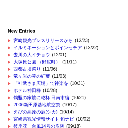
New Entries
宮崎観光プレスリリースから
(12/23)
イルミネーションとポインセチア
(12/22)
去川の大イチョウ
(12/01)
大塚原公園 （野尻町）
(11/11)
西都古墳祭り
(11/06)
竜ヶ岩の滝の紅葉
(11/03)
「神武さま広場」で神楽を
(10/31)
ホテル神田橋
(10/28)
鶴瓶の家族に乾杯 日南市編
(10/21)
2006新田原基地航空祭
(10/17)
えびの高原の鹿(シカ)
(10/14)
宮崎県観光情報サイト 旬ナビ
(10/02)
彼岸花 台風14号の爪跡
(09/18)