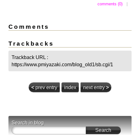
comments (0)
|
Comments
Trackbacks
Trackback URL :
https://www.pmiyazaki.com/blog_old1/sb.cgi/1
<
prev entry
index
next entry
>
Search in blog