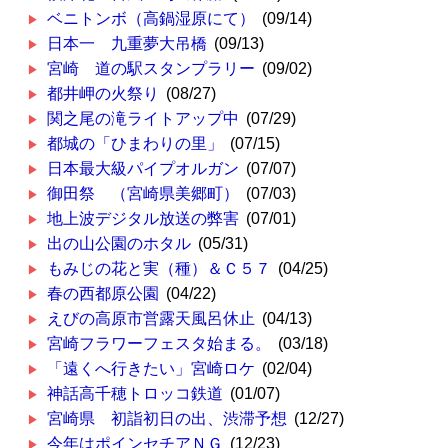
ベニトンボ（高鍋湿原にて）
(09/14)
日本一 九重夢大吊橋
(09/13)
宮崎 道の駅スタンプラリー
(09/02)
都井岬の火祭り
(08/27)
関之尾の滝ライトアップ中
(07/29)
都城の「ひまわりの里」
(07/15)
日本最大級パイプオルガン
(07/07)
御田祭 （宮崎県美郷町）
(07/03)
地上波デジタル放送の弊害
(07/01)
出の山公園のホタル
(05/31)
もみじの花と実（種）＆Ｃ５７
(04/25)
春の西都原公園
(04/22)
えびの高原市営露天風呂休止
(04/13)
宮崎フラワーフェスタ始まる。
(03/18)
「遠くへ行きたい」宮崎ロケ
(02/04)
神話高千穂トロッコ鉄道
(01/07)
宮崎県 初詣初日の出、渋滞予想
(12/27)
今年はポインセチアＮＧ
(12/23)