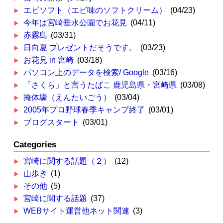
エビソフト（エビ味のソフトクリーム）
(04/23)
今年は宮崎垂水公園でお花見
(04/11)
赤霧島
(03/31)
日向夏 プレゼントだそうです。
(03/23)
お花見 in 宮崎
(03/18)
パソコン上のデータを検索/ Google
(03/16)
「さくら」と言うたばこ 鹿児島県・宮崎県
(03/08)
掩体壕（えんたいごう）
(03/04)
2005年プロ野球春季キャンプ終了
(03/01)
ブログスタート
(03/01)
Categories
宮崎に関する話題（２）
(12)
山歩き
(1)
その他
(5)
宮崎に関する話題
(37)
WEBサイト運営他ネット関連
(3)