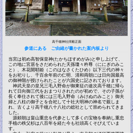
高千穂神社拝殿正面
参道にある ご由緒が書かれた案内板より
当宮は初め高智保皇神(たかちほすめがみ)と申し上げて、
この地に宮居をさだめられた天孫瓊々杵尊（ににぎのみこ
と）、木花開耶姫（このはなさくたひめ）以下三代の神々
をお祀りし、千百余年前の仁明、清和両朝には日向国最高
の御神階が授けられたことが六国史に記されております。
神武天皇の皇兄三毛入野命が御東征の途次高千穂に帰ら
れて日向御三代をおまつりされたのが初めで、その子孫が
長く奉仕されて後には三毛入野命（みけぬのみこと）御夫
婦と八柱の御子とを合祀して十社大明神の神名で親しま
れ、古くより高千穂八十八社の総社として崇められてきま
した。
源頼朝は畠山重忠を代参として多くの宝物を奉納し重忠
手植の秩父杉は八百年を経た今も社頭高くそびえていま
す。