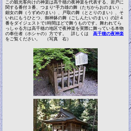
この観光客向けの神楽は高千穂の夜神楽を代表する、岩戸に
関する番付３番、つまり“手力雄の舞（たぢからおのまい）、
鈿女の舞（うずめのまい）、戸取の舞（ととりのまい）、そ
いれにもうひとつ、御神躰の舞（ごしんたいのまい）の計４
番をダイジェストで1時間ほどで舞うものです。舞われてら
っしゃる方は高千穂の地区で夜神楽を実際に舞っている本物
の奉仕者（ホシャの）方です。 詳しくは
高千穂の夜神楽
をご覧ください。 （写真 右）