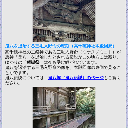
鬼八を退治する三毛入野命の彫刻（高千穂神社本殿回廊）
高千穂神社の主祭神である三毛入野命（ミケヌノミコト）が
悪神「鬼八」を退治したとされる伝説がこの地方には残り、
ゆかりの「
猪掛祭
」は今も受け継がれています。
鬼八を退治する三毛入野命の像を、本殿回廊の東側で見るこ
とがでます。
鬼八伝説については
鬼八塚（鬼八伝説）のページ
もご覧く
ださい。