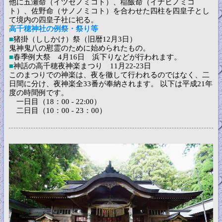
他に五瀬命（イツセノミコト）、稲飯命（イナヒノミコ
ト）、佐野命（サノノミコト）を合わせた四柱を四皇子とし
て境内の四皇子社に祀る。
高千穂神社の例祭・祭り等
■
猪掛（ししかけ）祭（旧暦12月3日）
鬼神鬼八の慰霊のために始められたもの。
■
春季例大祭 4月16日 浜下りなどが行われます。
■
神話の高千穂夜神楽まつり 11月22-23日
このまつりでの神楽は、夜を徹して行われるのではなく、二
日間に分け、夜神楽全33番が奉納されます。 以下は平成21年
度の時間例です。
一日目（18：00 - 22:00）
二日目（10：00 - 23：00）