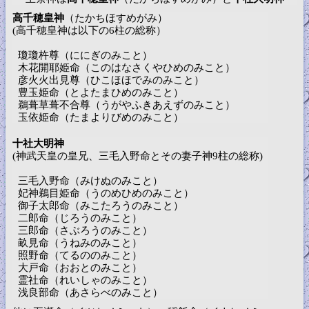
高千穂皇神
（たかちほすめがみ）
(高千穂皇神は以下の6柱の総称）
瓊瓊杵尊（ににぎのみこと）
木花開耶姫命（このはなさくやひめのみこと）
彦火火出見尊（ひこほほでみのみこと）
豊玉姫命（とよたまひめのみこと）
鵜葺草葺不合尊（うがやふきあえずのみこと）
玉依姫命（たまよりびめのみこと）
十社大明神
(神武天皇の皇兄、三毛入野命とその妻子神9柱の総称)
三毛入野命（みけぬのみこと）
妃神鵜目姫命（うのめひめのみこと）
御子太郎命（みこたろうのみこと）
二郎命（じろうのみこと）
三郎命（さぶろうのみこと）
畝見命（うねみのみこと）
照野命（てるののみこと）
大戸命（おおとのみこと）
霊社命（れいしゃのみこと）
浅良部命（あさらべのみこと）