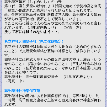
高千穂宮鎮石（しずめいし）の由来
第11代 垂仁天皇の勅命により我国で始めて伊勢神宮と当高
千穂宮が創建された際用いられた鎮石と伝えられます。
尚、住吉関東鹿島神宮御社殿御造営の際、高千穂宮より鎮石
が贈られ同宮神域に要石として現存しています。
またこの石に祈ると人の悩みや世の乱れが鎮められると言わ
れています。（現地案内板より） （写真 左）
決して石には触ｆれないよう・・
。
荒立神社と四皇子社（県文化財指定）
荒立神社の御祭神は猿田彦大神と天鈿女命（あめのうずめの
みこと）で交通安全縁結び芸能の神様として信仰されていま
す。
四皇子社には神武天皇とその御兄弟四柱の神（五瀬命・いつ
せのみこと）（稲氷命いねひのみこと）（三毛入野命みけぬ
のみこと）（佐野命さぬのみこと）が祭られ日本建国に功績
を残された神々です。
高千穂神社 高千穂町教育委員会 （現地案内板より）
（写真 中）
高千穂神社神楽保存館
高千穂神社の境内にある神楽保存館では、毎夜8時より、約
一時間、高千穂観光協会が主催する観光向客けの神楽が舞わ
れます。