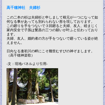
高千穂神社 夫婦杉
この二本の杉は夫婦杉と申しまして根元が一つになって如
何なる事があっても別れられない形を現しております。
この廻りを手をつないで３回廻ると夫婦、友人、睦まじく
家内安全で子孫は繁昌の三つの願いが叶ふと伝わっており
ます。
夫婦、友人、婚約者の方が手をつないで廻っている姿が絶
えません。
日向なる逢初川の畔にこそ幾世むすびの神ぞまします。
（高千穂神楽歌）
-文：現地パネルより引用-