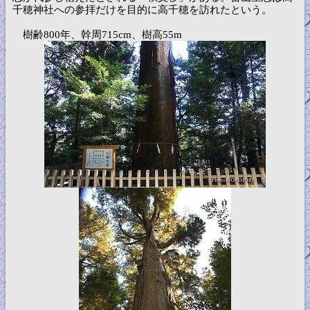
千穂神社への参拝だけを目的に高千穂を訪れたという。
樹齢800年、幹周715cm、樹高55m