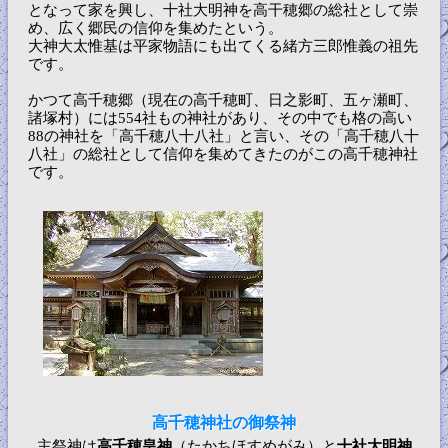
となって家を興し、十社大明神を高干穂郷の総社として崇
め、広く郷民の信仰を集めたという。
大神大太惟基は平家物語にも出てくる緒方三郎惟義の祖先
です。
かつて高千穂郷（現在の高千穂町、日之影町、五ヶ瀬町、
諸塚村）には554社もの神社があり、その中でも格の高い
88の神社を「高千穂八十八社」と言い、その「高千穂八十
八社」の総社として信仰を集めてきたのがこの高千穂神社
です。
高千穂神社の御祭神
主祭神は
高千穂皇神
（たかちほすめがみ）と
十社大明神