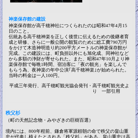
神楽保存館の建設
神楽保存館が高千穂神社につくられたのは昭和47年4月15
日のこと。
伝統ある高千穂神楽を正しく後世に伝えるための後継者育
成と研修、さらに一般公開の観覧のために総工費790万円
をかけて木造神明造り約200平方メートルの神楽保存館が
完成。この建設には、町負担以外にも旭化成、同神社など
から多額の浄財が寄せられた。また、昭和47年10月より神
楽保存館で毎晩1時間、宿泊客に「夜の観光」を楽しんで
もらう為、夜神楽の年中公演｢高千穂神楽｣が始められた。
当時の料金は一人100円。
平成三年発行、高千穂町観光協会発刊・高千穂町観光史よ
り 一部引用
秩父杉
（町の天然記念物・みやざきの巨樹百選）
境内には、800年程前、鎌倉将軍源頼朝の命で秩父の畠山重
忠が代参し植えたとされる「秩父杉」がある。畠山重忠は高