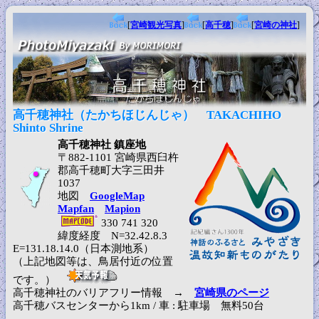
[
宮崎観光写真
]
[
高千穂
]
[
宮崎の神社
]
高千穂神社（たかちほじんじゃ） TAKACHIHO
Shinto Shrine
高千穂神社 鎮座地
〒882-1101 宮崎県西臼杵
郡高千穂町大字三田井
1037
地図
GoogleMap
Mapfan
Mapion
330 741 320
緯度経度 N=32.42.8.3
E=131.18.14.0（日本測地系）
（上記地図等は、鳥居付近の位置
です。）
高千穂神社のバリアフリー情報 →
宮崎県のページ
高千穂バスセンターから1km / 車 : 駐車場 無料50台