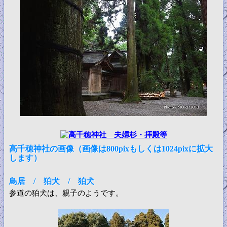
高千穂神社の画像（画像は800pixもしくは1024pixに拡大
します）
鳥居 / 狛犬 / 狛犬
参道の狛犬は、親子のようです。