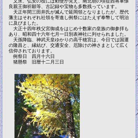
文永、弘安の役には勅使が見え、南北朝の頃征西将軍懐
良親王御祈願等、古記録や宝物も多数残っています。
天正年間三田井氏が滅んで延岡領となりましたが、歴代
藩主はそれぞれ社領を寄進し例祭にはたえず奉幣して明治
に及びました。
大正十四年秩父宮御成をはじめ十数家の皇族の御参拝も
あり、昭和四十六年七月一日別表神社に列せられました。
天孫降臨、神武天皇ゆかりの高千穂宮は、今日では国運
の隆昌と、縁結び、交通安全、厄除けの神さまとして広く
信仰されております。
例祭日 四月十六日
猪懸祭 旧暦十二月三日