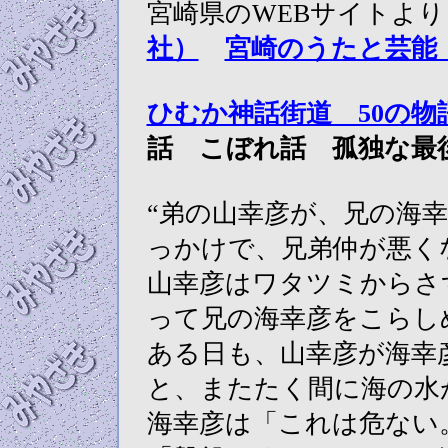
宮崎県のWEBサイトよ
社）
宮崎のうたと芸能
ひむか神話街道 50の物
話 こぼれ話 孤独な最
“弟の山幸彦が、兄の海
っかけで、兄弟仲が悪く
山幸彦はワタツミからさ
って兄の海幸彦をこらし
ある日も、山幸彦が海幸
と、またたく間に海の水
海幸彦は「これは危ない