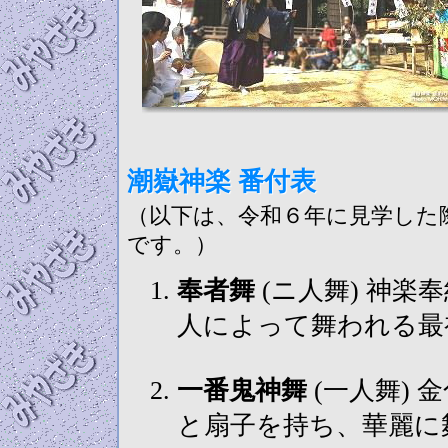
潮嶽神楽 番付表
（以下は、令和６年に見学した
です。）
奉者舞
(ニ人舞) 神楽奉納にあたって、神にお仕えする社
人によって舞われる最
一番鬼神舞
(一人舞) 金色の天冠鬼神の面を着け、鬼神捧
と扇子を持ち、華麗に