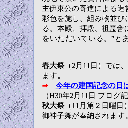
主伊東公の寄進による造
彩色を施し、組み物並び
る。本殿、拝殿、祖霊舎
をいただいている。”と
春大祭
（2月11日）では、
ます。
➡
今年の建国記念の日
（H30年2月11日 ブログ
秋大祭
（11月第２日曜
御神子舞が奉納されます