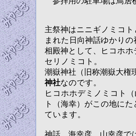
参拝用の駐車場は鳥居
主祭神はニニギノミコト
まれた日向神話ゆかりの
相殿神として、ヒコホホ
セリノミコト。
潮嶽神社（旧称潮嶽大権
神社
なのです。
ヒコホホデミノミコト（
ト（海幸）がこの地にた
ています。
神話、海幸彦、山幸彦で