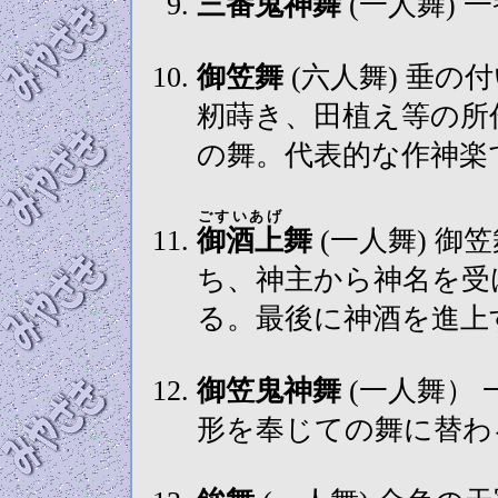
三番鬼神舞
(一人舞)
御笠舞
(六人舞) 垂の付いた白笠を被り、採り物は扇子。
籾蒔き、田植え等の所
の舞。代表的な作神楽
ごすいあげ
御酒上
舞
(一人舞) 御笠舞の一人が残り舞鈴と舞幣を蒋
ち、神主から神名を受
る。最後に神酒を進上
御笠鬼神舞
(一人舞） 一番鬼神に同じ。但し途中から鏡
形を奉じての舞に替