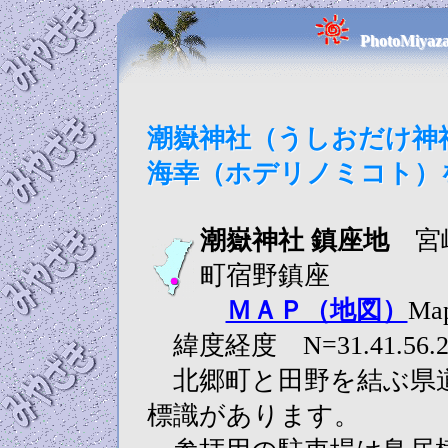
PhotoMi
潮嶽神社（うしおだけ神
海幸（ホデリノミコト）
潮嶽神社 鎮座地
宮崎
町宿野鎮座
ＭＡＰ（地図）
Ma
緯度経度 N=31.41.56.2
北郷町と田野を結ぶ県道
標識があります。