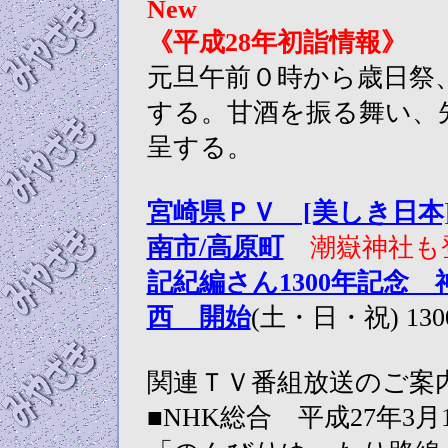
New
《平成28年初詣情報》
元旦午前０時から歳日祭
する。甘酒を振る舞い、先
呈する。
宮崎県ＰＶ [美しき日本
南市/高原町
潮嶽神社も
記紀編さん1300年記念
西 開始
(土・日・祝) 1
関連ＴＶ番組放送のご案
■NHK総合 平成27年3月1