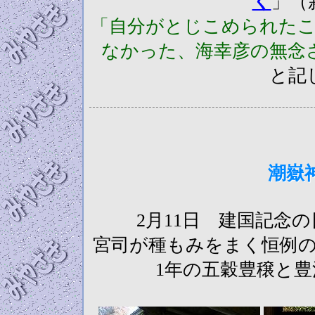
く
」（
「自分がとじこめられた
なかった、海幸彦の無念
と記
潮嶽
2月11日 建国記念
宮司が種もみをまく恒例
1年の五穀豊穣と