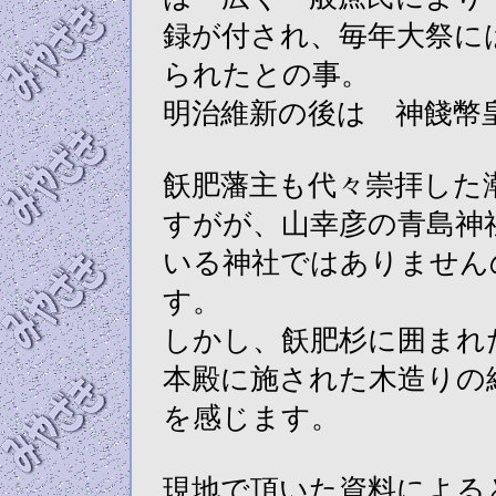
録が付され、毎年大祭に
られたとの事。
明治維新の後は 神餞幣
飫肥藩主も代々崇拝した
すがが、山幸彦の青島神
いる神社ではありません
す。
しかし、飫肥杉に囲まれ
本殿に施された木造りの
を感じます。
現地で頂いた資料による