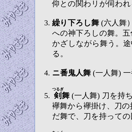
仰との関わリが伺わ
繰り下ろし舞
(六人舞） 五色幣に彩られた標山から天蓋
への神下ろしの舞。五
かざしながら舞う。途
る。
ニ番鬼人舞
(一人舞)
つるぎ
剣
舞
(一人舞) 刀を持ち舞う勇壮な舞で修験色に富む舞。
襷舞から襷掛け、刀の
だ舞で、刀を持っての