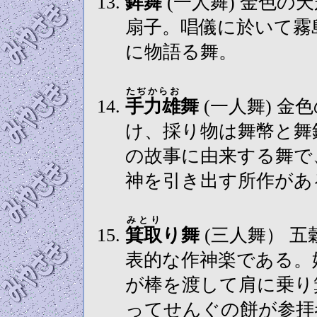
鉾舞
(一人舞) 金色の天冠鉾舞の面を着け、採り物は鉾と
扇子。唱儀に於いて霧
に物語る舞。
たぢからお
手力雄
舞
(一人舞) 金色の天冠赤黒色の立髭付きの面を着
け、採り物は舞幣と舞
の故事に由来する舞で
神を引き出す所作があ
みとり
箕取
り舞
(三人舞） 
表的な作神楽である。
が棒を渡して肩に乗り
ってせんぐの餅が参拝