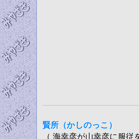
賢所（かしのっこ）
（ 海幸彦が山幸彦に服従