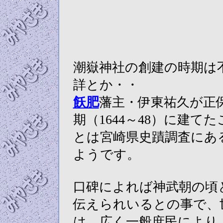
潮嶽神社の創建の時期は
詳とか・・
飫肥
藩主・伊東祐久が正
期（1644～48）に建てた
とは宮崎県史蹟調査にあ
ようです。
口碑によれば神武朝の頃
伝えられいるとの事で、
は 広く一般庶民により