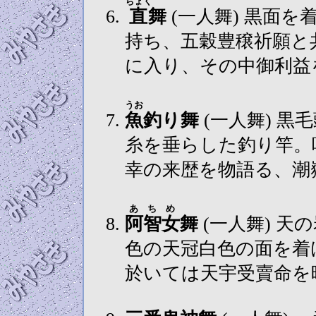
ちょく
直
舞
(一人舞) 黒面を着け陰陽を表すをスリコギと擂鉢を
持ち、五穀豊穣祈願と
に入り、その中御利益
うお
魚
釣り舞
(一人舞) 黒毛頭白色の面を着け、採り物は釣り
糸を垂らした釣り竿。
幸の来歴を物語る、潮
あちめ
阿智女
舞
(一人舞) 天の岩屋戸の故事に由来する舞で、金
色の天冠白色の面を着
於いては天宇受賣命を