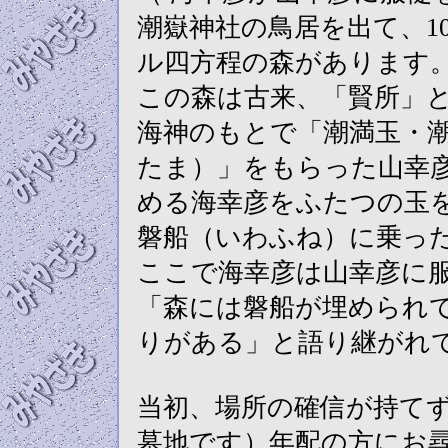
潮嶽神社の鳥居を出て、10
ル四方程の森があります
この森は古来、「賢所」
海神のもとで「潮満玉・
たま）」をもらった山幸
める海幸彦をふたつの玉
磐船（いわふね）に乗っ
ここで海幸彦は山幸彦に
「森には磐船が埋められ
りがある」と語り継がれ
当初、場所の確信が持て
墓地です）年配の方にお