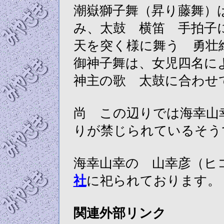
潮嶽獅子舞（昇り藤舞）
み、太鼓 横笛 手拍子
天を突く様に舞う 勇壮
御神子舞は、女児四名に
神主の歌 太鼓に合わせ
尚 この辺りでは海幸山
りが禁じられているそう
海幸山幸の 山幸彦（ヒ
社
に祀られております。
関連外部リンク