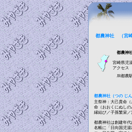
都農神社 （宮
都農神
宮崎県児
アクセ
JR都農
都農神社（つの じ
主祭神：大己貴命（
命（おおくにぬしの
縁結び／子孫繁栄／
都農神社は創建年代
名帳に「日向国児湯