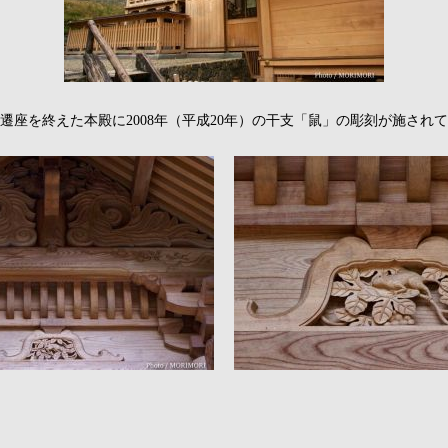
遷座を終えた本殿に2008年（平成20年）の干支「鼠」の彫刻が施され