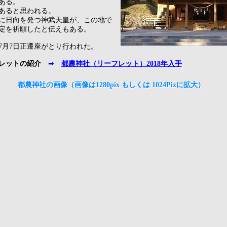
ある。
があると思われる。
に日向を発つ神武天皇が、この地で
定を祈願したと伝えもある。
年）7月7日正遷座がとり行われた。
レットの紹介
➡
都農神社（リーフレット）2018年入手
都農神社の画像（画像は1280pix もしくは 1024Pixに拡大）