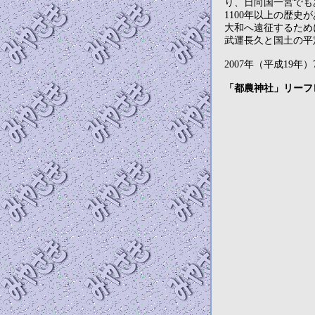
り、日向国一宮でも
1100年以上の歴史
大和へ遠征するため
武運長久と国土の平
2007年（平成19
「都農神社」リーフ