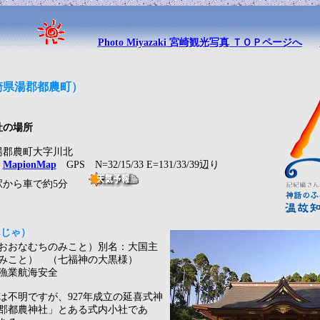
Photo Miyazaki 宮崎観光写真 ＴＯＰページへ
崎県湯郡都農町）
社の場所
湯郡農町大字川北
ス
MapionMap
GPS N=32/15/33 E=131/33/39辺り
駅から車で約5分
んじゃ）
おおなむちのみこと）別名：大国主
みこと） （七福神の大黒様）
漁業航海安全
は不明ですが、927年成立の延喜式神
郡都農神社」とある式内小社であ