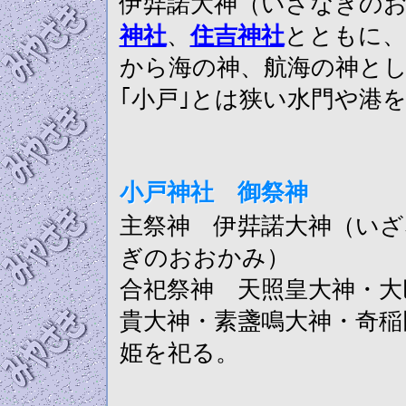
伊弉諾大神（いざなぎの
神社
、
住吉神社
とともに、
から海の神、航海の神と
｢小戸｣とは狭い水門や港
小戸神社 御祭神
主祭神 伊弉諾大神（いざ
ぎのおおかみ）
合祀祭神 天照皇大神・大
貴大神・素盞鳴大神・奇稲
姫を祀る。