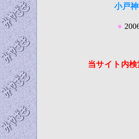
小戸神
●
2006
当サイト内検