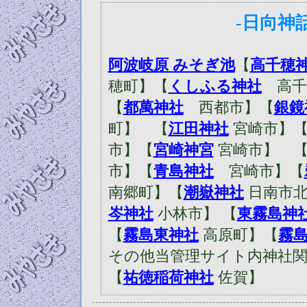
-日向神
阿波岐原 みそぎ池
【
高千穂
穂町】【
くしふる神社
高千
【
都萬神社
西都市】【
銀鏡
町】 【
江田神社
宮崎市】
市】【
宮崎神宮
宮崎市】 
市】【
青島神社
宮崎市】【
南郷町】【
潮嶽神社
日南市北
岑神社
小林市】 【
東霧島神
【
霧島東神社
高原町】【
霧
その他当管理サイト内神社
【
祐徳稲荷神社
佐賀】