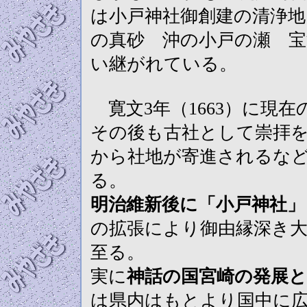
は小戸神社御創建の清浄
の真砂 沖の小戸の瀬 宝
い継がれている。
寛文3年（1663）に現
その後も古社として崇拝を
から社地が寄進されるな
る。
明治維新後に「小戸神社」
の拡張により御由縁深き大
至る。
実に
神話の国宮崎の発展
は県内はもとより国中に