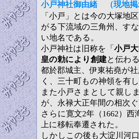
小戸神社御由緒 （現地掲
「小戸」とは今の大塚地区
がる下流域の三角州、すな
い地名である。
小戸神社は旧称を「
小戸大
皇の勅により創建
と伝わ
都於郡城主、伊東祐堯が社
く、三十町もの神領を有
また小戸さまとして親し
が、永禄大正年間の相次ぐ
さらに寛文2年（1662）
上に移転奉遷された。
しかしこの後も大淀川河口