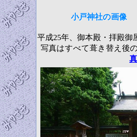
小戸神社の画像 （
平成25年、御本殿・拝殿
写真はすべて葺き替え後