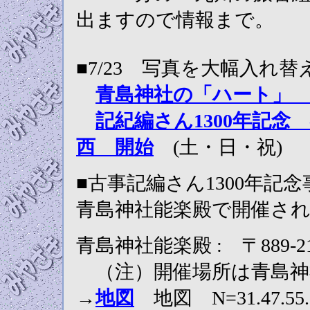
出ますので情報まで。
■7/23 写真を大幅入れ
青島神社の「ハート
記紀編さん1300年記念
西 開始
(土・日・祝)
■古事記編さん1300年記
青島神社能楽殿で開催さ
青島神社能楽殿 : 〒889-2
（注）開催場所は青島神
→
地図
地図 N=31.47.55.0