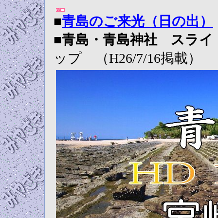
■
青島のご来光（日の出）
■
青島・青島神社 スライ
ップ （H26/7/16掲載）