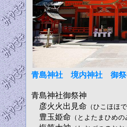
青島神社 境内神社 御祭
青島神社御祭神
彦火火出見命
（ひこほほ
豊玉姫命
（とよたまひめの