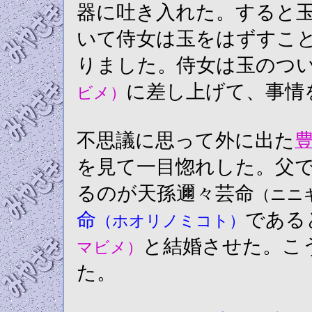
器に吐き入れた。すると
いて侍女は玉をはずすこ
りました。侍女は玉のつ
に差し上げて、事情
ビメ）
不思議に思って外に出た
を見て一目惚れした。父
るのが天孫邇々芸命
（ニニ
命
である
（ホオリノミコト）
と結婚させた。こ
マビメ）
た。