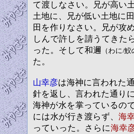
て渡しなさい。兄が高い
土地に、兄が低い土地に
田を作りなさい。兄が攻
しんで許しを請うてきた
った。そして和邇
（わに/鮫
た。
山幸彦
は海神に言われた
針を返し、言われた通り
海神が水を掌っているの
には水が行き渡らず、
海
っていった。さらに
海幸