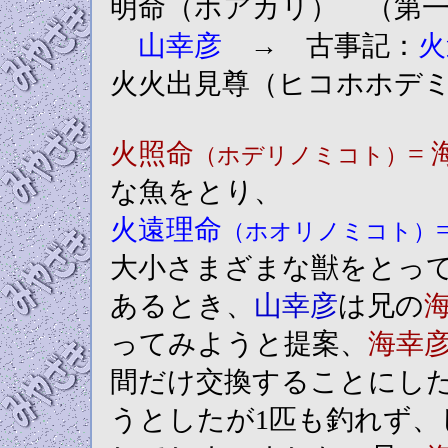
明命（ホアカリ） （第
山幸彦
→ 古事記：
火
火火出見尊（ヒコホホデ
火照命
=
（ホデリノミコト）
な魚をとり、
火遠理命
（ホオリノミコト）
大小さまざまな獣をとっ
あるとき、
山幸彦
は兄の
ってみようと提案、
海幸
間だけ交換することにし
うとしたが1匹も釣れず、