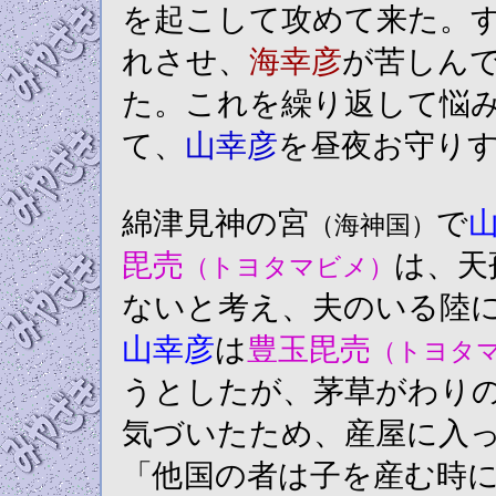
を起こして攻めて来た。
れさせ、
海幸彦
が苦しん
た。これを繰り返して悩
て、
山幸彦
を昼夜お守り
綿津見神の宮
で
（海神国）
毘売
は、天
（トヨタマビメ）
ないと考え、夫のいる陸
山幸彦
は
豊玉毘売
（トヨタ
うとしたが、茅草がわり
気づいたため、産屋に入
「他国の者は子を産む時