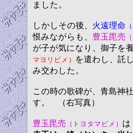
ました。
しかしその後、
火遠理命
（
恨みながらも、
豊玉毘売
（
が子が気になり、御子を
を遣わし、託
マヨリビメ）
み交わした。
この時の歌碑が、青島神
す。 （右写真）
豊玉毘売
は
（トヨタマビメ）