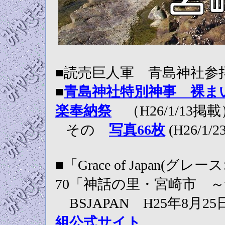
■読売巨人軍 青島神社
■
青島神社特別神事 裸ま
楽奉納祭
（H26/1/13
その
写真66枚
(H26/1/
■「Grace of Japan(
70「神話の里・宮崎市 
BSJAPAN H25年8月2
組公式サイト