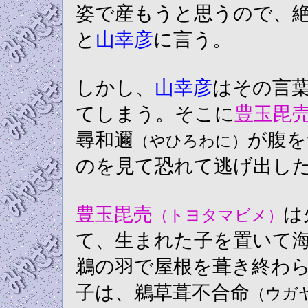
姿で産もうと思うので、
と
山幸彦
に言う。
しかし、
山幸彦
はその言
てしまう。そこに
豊玉毘
尋和邇
が腹を
（やひろわに）
のを見て恐れて逃げ出し
豊玉毘売
は
（トヨタマビメ）
て、生まれた子を置いて
鵜の羽で屋根を葺き終わ
子は、鵜草葺不合命
（ウガ