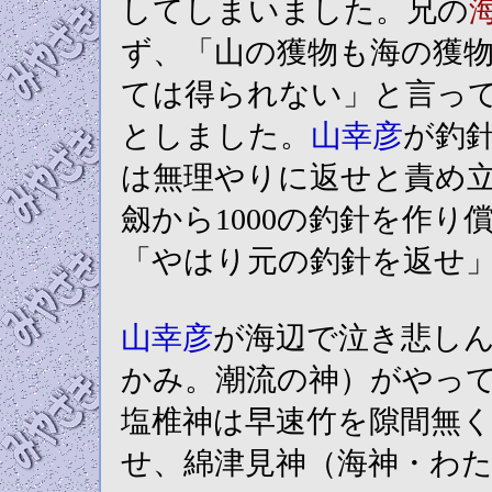
してしまいました。兄の
ず、「山の獲物も海の獲
ては得られない」と言っ
としました。
山幸彦
が釣
は無理やりに返せと責め
劔から1000の釣針を作
「やはり元の釣針を返せ
山幸彦
が海辺で泣き悲し
かみ。潮流の神）がやっ
塩椎神は早速竹を隙間無
せ、綿津見神（海神・わ