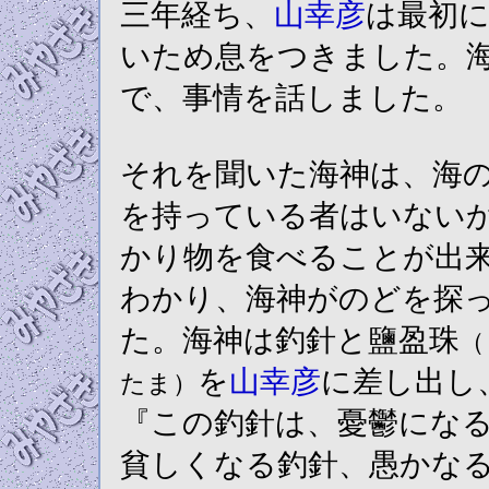
三年経ち、
山幸彦
は最初
いため息をつきました。
で、事情を話しました。
それを聞いた海神は、海
を持っている者はいない
かり物を食べることが出
わかり、海神がのどを探
た。海神は釣針と鹽盈珠
（
を
山幸彦
に差し出し
たま）
『この釣針は、憂鬱にな
貧しくなる釣針、愚かな