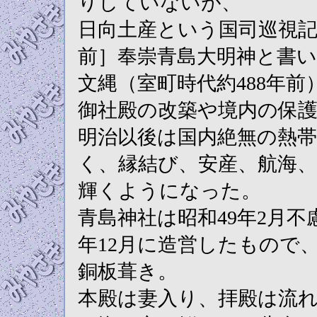
りしていないが、
日向土産という国司巡視記
前］奉崇青島大明神と書
文縄（室町時代約488年
御社殿の改築や境内の保
明治以後は国内絶無の熱
く、縁結び、安産、航海
輝くようになった。
青島神社は昭和49年2月
年12月に造営したもので
銅板葺き。
本殿は妻入り、拝殿は流