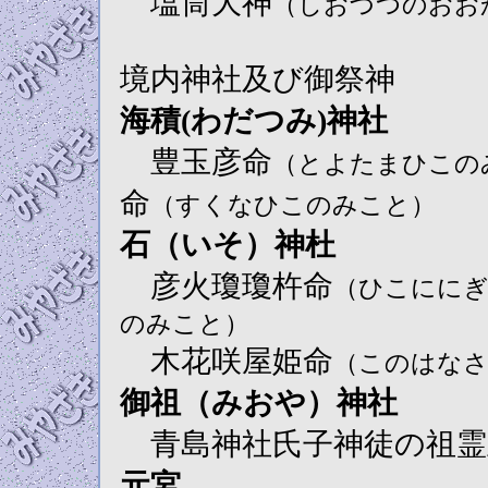
塩筒大神
（しおづつのおお
境内神社及び御祭神
海積(わだつみ)神社
豊玉彦命
（とよたまひこの
命
（すくなひこのみこと）
石（いそ）神杜
彦火瓊瓊杵命
（ひこにに
のみこと）
木花咲屋姫命
（このはな
御祖（みおや）神社
青島神社氏子神徒の祖霊
元宮