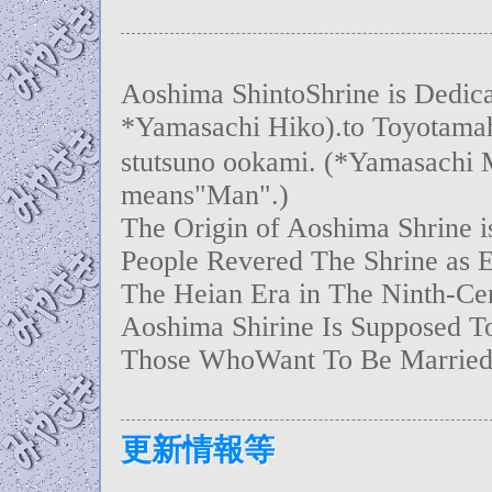
Aoshima ShintoShrine is Dedic
*Yamasachi Hiko).to Toyotama
stutsuno ookami.
(*Yamasachi 
means"Man".)
The Origin of Aoshima Shrine 
People Revered The Shrine as 
The Heian Era in The Ninth-Ce
Aoshima Shirine Is Supposed To
Those WhoWant To Be Married
更新情報等