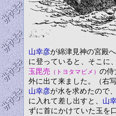
山幸彦
が綿津見神の宮殿
に登っていると、そこに
玉毘売
の侍
（トヨタマビメ）
外に出て来ました。（右
山幸彦
が水を求めたので
に入れて差し出すと、
山
ずに首にかけていた玉を