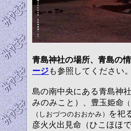
青島神社の場所、青島の情
ージ
も参照してください
島の南中央にある青島神
みのみこと）、豊玉姫命
（
を祀
（しおづつのおおかみ）
彦火火出見命（ひこほほ