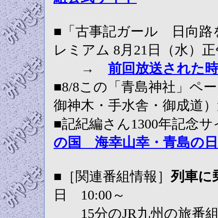
■「古事記ガール 日向路を
レミアム 8月21日（水）
→
前回放送された
■8/8この「青島神社」
御神木・手水舎・御成道）
■記紀編さん1300年記
の国 海幸山幸・青島の日
■［関連番組情報］
列車に
日 10:00～
15分のJR九州の旅番