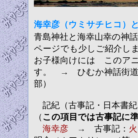
海幸彦（ウミサチヒコ）
青島神社と海幸山幸の神
ページでも少しご紹介し
お子様向けには このア
す。 → ひむか神話街
部）
記紀（古事記・日本書紀
（
この項目では古事記に
海幸彦
→ 古事記：
火