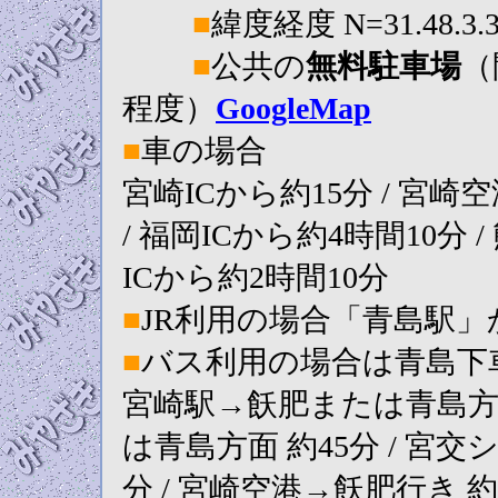
■
緯度経度 N=31.48.3.
■
公共の
無料駐車場
（
程度）
GoogleMap
■
車の場合
宮崎ICから約15分 / 宮崎
/ 福岡ICから約4時間10分 /
ICから約2時間10分
■
JR利用の場合「青島駅」
■
バス利用の場合は青島下
宮崎駅→飫肥または青島方面
は青島方面 約45分 / 宮
分 / 宮崎空港→飫肥行き 約