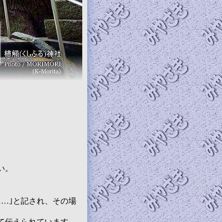
い。
…｣と記され、その場
て伝えられています。