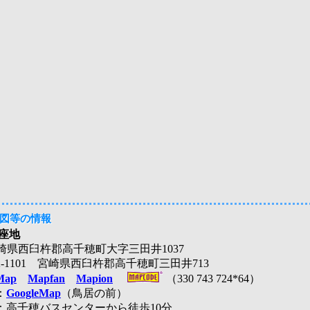
図等の情報
座地
1 宮崎県西臼杵郡高千穂町大字三田井1037
2-1101 宮崎県西臼杵郡高千穂町三田井713
Map
Mapfan
Mapion
（330 743 724*64）
：
GoogleMap
（鳥居の前）
：高千穂バスセンターから徒歩10分