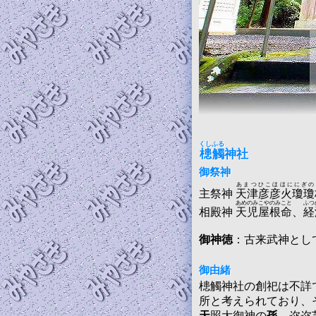
くしふる
槵觸
神社
御祭神
あまつひこほほににぎの
主祭神
天津彦彦火瓊瓊
あめのみこやのみこと
ふつ
相殿神
天児屋根命
、
経
御神徳
：古来武神とし
御由緒
槵觸神社の創祀は不詳
所と考えられており、
天
照大御神の
孫
、迩迩