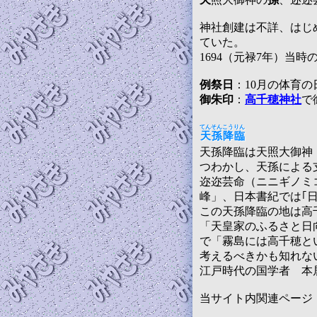
神社創建は不詳、はじ
ていた。
1694（元禄7年）当
例祭日
：10月の体育の
御朱印
：
高千穂神社
で
てんそんこうりん
天孫降臨
天孫降臨は天照大御神
つわかし、天孫による
迩迩芸命（ニニギノミ
峰」、日本書紀では｢
この天孫降臨の地は高
「天皇家のふるさと日
で「霧島には高千穂と
考えるべきかも知れな
江戸時代の国学者 本
当サイト内関連ペー