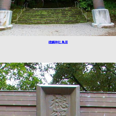
槵觸神社 鳥居