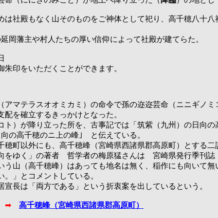
めは社殿もなく山そのものをご神体として祀り、高千穂八十八
時の延岡藩主や村人たちの厚い信仰によって社殿が建てらた。
日
御朱印をいただくことができます。
（アマテラスオオミカミ）の命令で孫の迩迩芸命（ニニギノミ
支配を確立するきっかけとなった。
コト）が降り立った所を、古事記では「筑紫（九州）の日向の
日向の高千穂のニ上の峰｣ と伝えている。
千穂町以外にも、高千穂峰（宮崎県西諸県郡高原町）とする二
向をゆく」の著者 哲学者の梅原猛さんは 宮崎県発行季刊誌「J
いう山（高千穂峰）はあっても地名は無く、稲作にも向いて無
い。」とコメントしている。
居宣長は「両方である」という折衷案を出しているという。
ジ
➡
高千穂峰（宮崎県西諸県郡高原町）