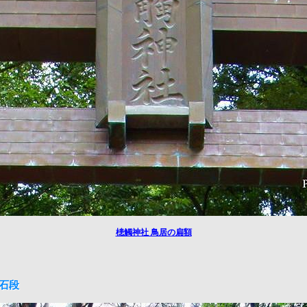
槵觸神社 鳥居の扁額
道石段