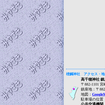
槵觸神社 アクセス・地
高千穂神社 鎮
〒882-110
鎮座地：〒88
地図：
Google
駐車場の位置
公共交通機関