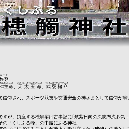
みこと
杵尊
ぬしのみこと
あめのふとだまのみこと
たけみかづちのみこと
津主命
、
天太玉命
、
武甕槌命
て信仰され、スポーツ競技や交通安全の神さまとして信仰が篤
ですが、鎮座する槵觸峯は古事記に｢筑紫日向の久志布流多気…
その「くしふる峰」の中腹にある神社。
芸命（ににぎのみこと）が地上へ降り立った（
降臨
）の地とし