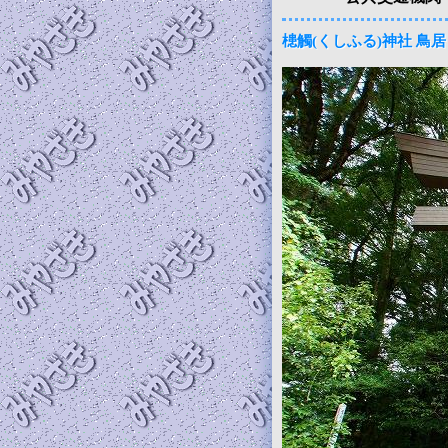
槵觸(くしふる)神社 鳥居