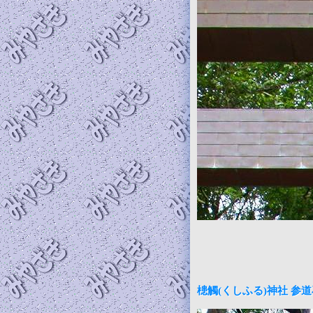
槵觸(くしふる)神社 参