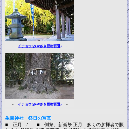
－
イチョウ(みやざき巨樹百選)
－
－
イチョウ(みやざき巨樹百選)
－
生目神社 祭日の写真
■ 正月 / ■ 例祭、新嘗祭 正月 多くの参拝者で賑