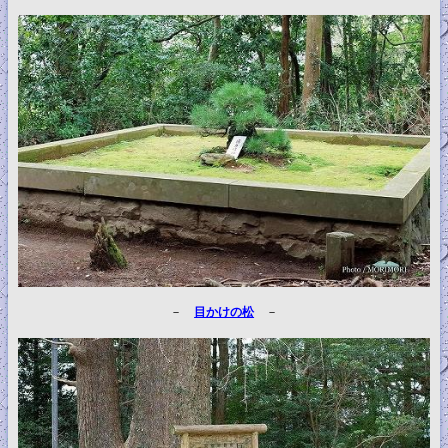
－
目かけの松
－