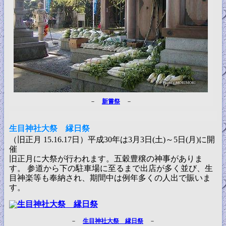
－
新嘗祭
－
生目神社大祭 縁日祭
（旧正月 15.16.17日）平成30年は3月3日(土)～5日(月)に開
催
旧正月に大祭が行われます。五穀豊穣の神事がありま
す。 参道から下の駐車場に至るまで出店が多く並び、生
目神楽等も奉納され、期間中は例年多くの人出で賑いま
す。
－
生目神社大祭 縁日祭
－