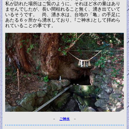
私が訪れた場所はご覧のように、それほど水の量はあり
ませんでしたが、長い間枯れること無く、湧き出ていて
いるそうです。 尚、湧き水は、台地の「亀」の手足に
あたる６ヶ所から湧水しており、｢ご神水｣として拝めら
れていることの事です。
－
ご神水
－