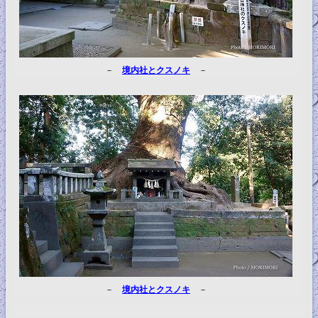
－
境内社とクスノキ
－
－
境内社とクスノキ
－