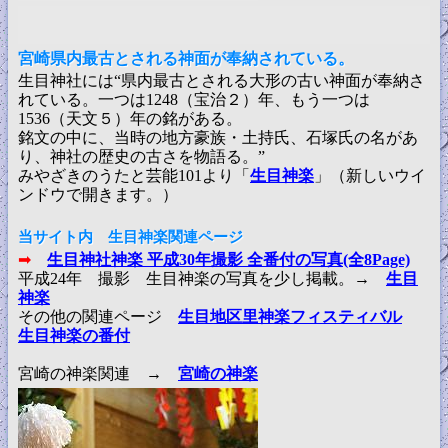
宮崎県内最古とされる神面が奉納されている。
生目神社には“県内最古とされる大形の古い神面が奉納さ
れている。一つは1248（宝治２）年、もう一つは
1536（天文５）年の銘がある。
銘文の中に、当時の地方豪族・土持氏、石塚氏の名があ
り、神社の歴史の古さを物語る。”
みやざきのうたと芸能101より「
生目神楽
」（新しいウイ
ンドウで開きます。）
当サイト内 生目神楽関連ページ
➡
生目神社神楽 平成30年撮影 全番付の写真(全8Page)
平成24年 撮影 生目神楽の写真を少し掲載。→
生目
神楽
その他の関連ページ
生目地区里神楽フィスティバル
生目神楽の番付
宮崎の神楽関連 →
宮崎の神楽