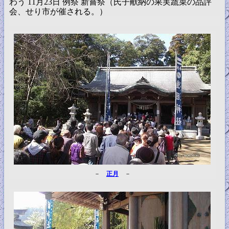
わう 11月23日 例祭 新嘗祭（氏子献納の果実蔬菜の品評
会、せり市が催される。）
－
正月
－