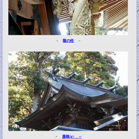
－
龍の柱
－
－
屋根/a> －