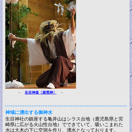
－
生目神楽〔柴荒神〕
－
神域に湧出する御神水
生目神社の鎮座する亀井山はシラス台地（鹿児島県と宮
崎県に広がる火山性台地）でできていて、吸いこまれた
水は大木の下に空洞を作り、湧水となっております。