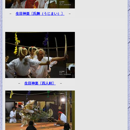
－
生目神楽〔氏舞（うじまい）〕
－
－
生目神楽〔四人剣〕
－