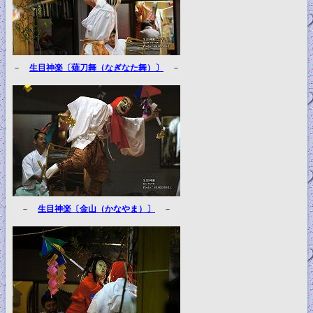
－
生目神楽〔薙刀舞（なぎなた舞）〕
－
－
生目神楽〔金山（かなやま）〕
－