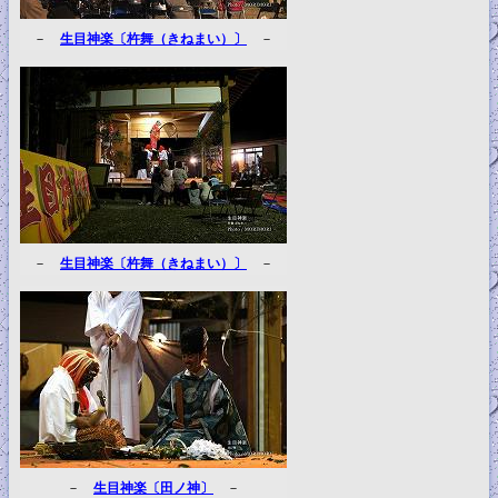
－
生目神楽〔杵舞（きねまい）〕
－
－
生目神楽〔杵舞（きねまい）〕
－
－
生目神楽〔田ノ神〕
－