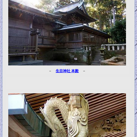
－
生目神社 本殿
－