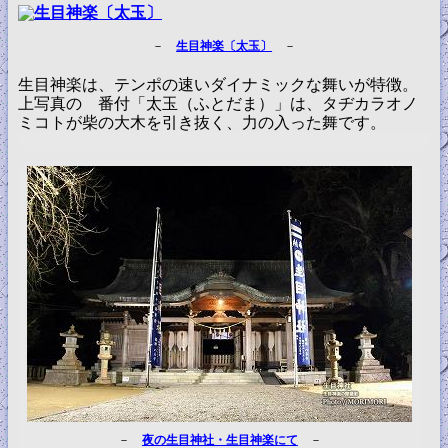
－
生目神楽〔太玉〕
－
生目神楽は、テンポの速いダイナミックな舞いが特徴。
上写真の 番付「太玉（ふとだま）」は、タヂカラオノ
ミコトが柴の大木を引き抜く、力の入った舞です。
－
夜の生目神社・生目神楽にて
－