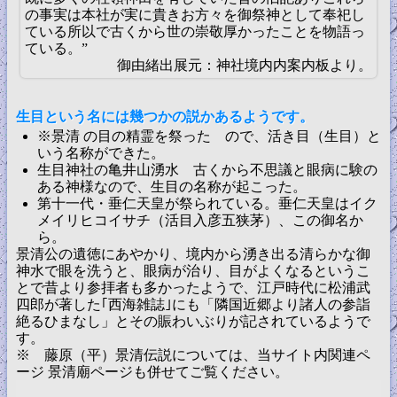
の事実は本社が実に貴きお方々を御祭神として奉祀し
ている所以で古くから世の崇敬厚かったことを物語っ
ている。”
御由緒出展元：神社境内内案内板より。
生目という名には幾つかの説かあるようです。
※景清 の目の精霊を祭った ので、活き目（生目）と
いう名称ができた。
生目神社の亀井山湧水 古くから不思議と眼病に験の
ある神様なので、生目の名称が起こった。
第十一代・垂仁天皇が祭られている。垂仁天皇はイク
メイリヒコイサチ（活目入彦五狭茅）、この御名か
ら。
景清公の遺徳にあやかり、境内から湧き出る清らかな御
神水で眼を洗うと、眼病が治り、目がよくなるというこ
とで昔より参拝者も多かったようで、江戸時代に松浦武
四郎が著した｢西海雑誌｣にも「隣国近郷より諸人の参詣
絶るひまなし」とその賑わいぶりが記されているようで
す。
※ 藤原（平）景清伝説については、当サイト内関連ペ
ージ 景清廟ページも併せてご覧ください。