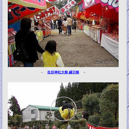
－
生目神社大祭 縁日祭
－