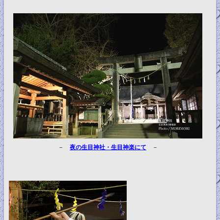
－
夜の生目神社・生目神楽にて
－