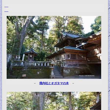
－
境内社とオガタマの木
－