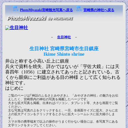
PhotoMiyazaki宮崎観光写真へ戻る
宮崎県の神社へ戻る
－
生目神社
－
生目神社 宮崎県宮崎市生目鎮座
Ikime Shinto shrine
井山と称する小高い丘上に鎮座
兵火で資料を焼失、詳かではないが「宇佐大鏡」には天
喜四年（1056）に建立されてあったと記されている。古
くから眼病にご利益がある目の神様 として広く知られる
神社です。
はじめに
ご覧のページは｢神話のふるさとみやざき｣、「みやざきの神社」の魅力をお伝
えしたく、宮崎県内の神社の写真を掲載したページです。
大きな拡大写真も掲載、出来ればパソコン、タブレット等、大きな画面でご覧
ください。
主な写真は写真の上をクリックすると、一旦、全画面サイズに拡大、さらに左
上の拡大アイコンをクリックするとさらに拡大～シームレスに拡大縮小しま
す。
スマホ等の携帯端末で以上の操作がうまく行かない場合には、各写真下にある
文字リンクをタップしてください。