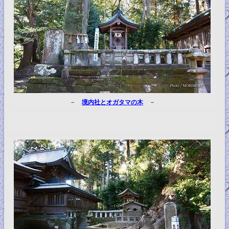
－
境内社とオガタマの木
－