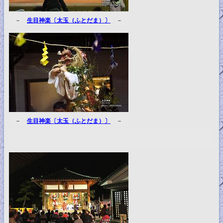
－
生目神楽〔太玉（ふとだま）〕
－
－
生目神楽〔太玉（ふとだま）〕
－