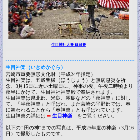
－
生目神社大祭 縁日祭
－
生目神楽（いきめかぐら）
宮崎市重要無形文化財（平成24年指定）
生目神楽は、五穀豊穣（ほうじょう）と無病息災を祈
念、3月15日に近い土曜日に、神事の後、午後二時頃より
夜半にかけて、生目神社神楽殿で奉納されます。
生目神楽は県北部、米良、霧島などの「夜神楽」に対し
て、「半夜神楽」と呼ばれ、また宮崎の平野部では、春
に舞われることから「春神楽」とも呼ばれています。
生目神楽の詳細は
➡
生目神楽
をご覧ください。
以下の“ 田の神”までの写真は、平成25年度の神楽（3月16
日）で撮影したものです。