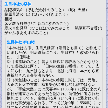
生目神社の祭神
品陀和気命（ほむだわけのみこと）（応仁天皇）
藤原景清公（ふじわらかげきよこう）
相殿
彦火瓊々杵尊(ひこほににぎのみこと)
彦火々出見尊（ひこほほでみのみこと） 鵜茅葺不合尊(う
がやふきあえずのみこと)
生目神社 御由緒
“本神社は古来、生目八幡宮（活目とも書く）と称えて
いましたが、明治維新に至り、生目神社と改称せられ
た。（旧県社）
◎（御霊験のこと）昔より眼疾に霊験あらたかなりと
して崇敬殊に厚く、「日向の生目八幡様」として、広
く知られ、九州はもとより、北は北海道、本州から直
参祈願される参詣者も多い。
◎（御創建のこと）本神社の創建に関しては、元亀、
天正の兵火で古書、棟礼等が焼失し尽し詳ではない
が、「宇佐大鑑」には天喜4年（1056年）に既に之の八
幡社が建立されてあったと記され、尚僅かに遺された
棟札によっても、宝徳2年5月（1446年）に遷宮祭が行
われた事が知らされる。下って弘治2年（1556年）には
既に多くの社領神田を有していた旨の旧記ありこれら