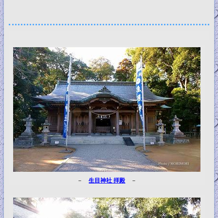
－
生目神社 拝殿
－