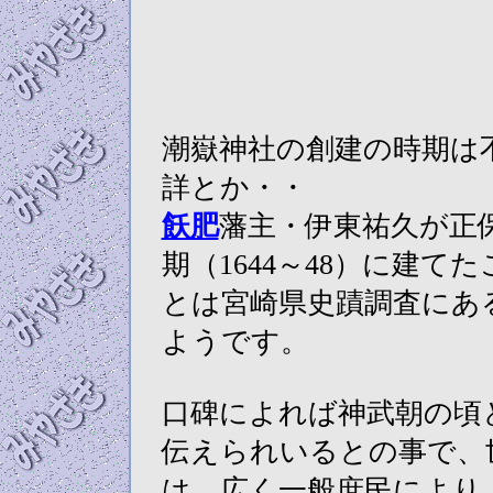
潮嶽神社の創建の時期は
詳とか・・
飫肥
藩主・伊東祐久が正
期（1644～48）に建てた
とは宮崎県史蹟調査にあ
ようです。
口碑によれば神武朝の頃
伝えられいるとの事で、
は 広く一般庶民により