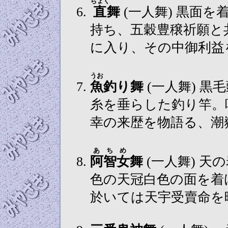
ちょく
直
舞
(一人舞) 黒面を着け陰陽を表すをスリコギと擂鉢を
持ち、五穀豊穣祈願と
に入り、その中御利益
うお
魚
釣り舞
(一人舞) 黒毛頭白色の面を着け、採り物は釣り
糸を垂らした釣り竿。
幸の来歴を物語る、潮
あちめ
阿智女
舞
(一人舞) 天の岩屋戸の故事に由来する舞で、金
色の天冠白色の面を着
於いては天宇受賣命を