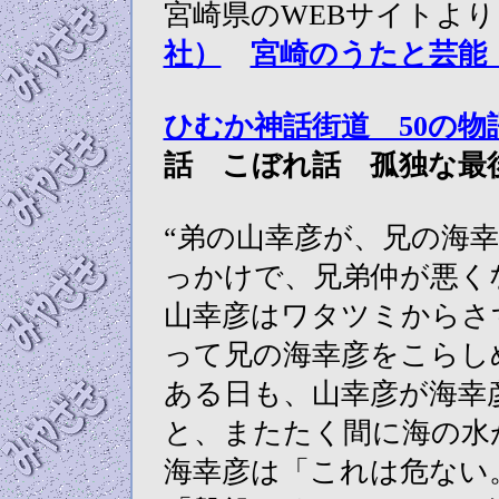
宮崎県のWEBサイトよ
社）
宮崎のうたと芸能
ひむか神話街道 50の物
話 こぼれ話 孤独な最
“弟の山幸彦が、兄の海
っかけで、兄弟仲が悪く
山幸彦はワタツミからさ
って兄の海幸彦をこらし
ある日も、山幸彦が海幸
と、またたく間に海の水
海幸彦は「これは危ない