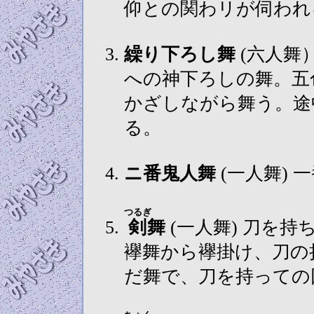
仰との関わリが伺わ
繰り下ろし舞
(六人舞） 五色幣に彩られた標山から天蓋
への神下ろしの舞。五
かざしながら舞う。途
る。
ニ番鬼人舞
(一人舞)
つるぎ
剣
舞
(一人舞) 刀を持ち舞う勇壮な舞で修験色に富む舞。
襷舞から襷掛け、刀の
だ舞で、刀を持っての