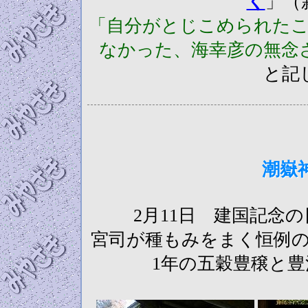
く
」（
「自分がとじこめられた
なかった、海幸彦の無念
と記
潮嶽
2月11日 建国記念
宮司が種もみをまく恒例
1年の五穀豊穣と