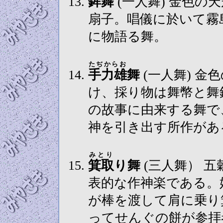
鉾舞
(一人舞) 金色の天冠鉾舞の面を着け、採り物は鉾と
扇子。唱儀に於いて霧
に物語る舞。
たぢからお
手力雄
舞
(一人舞) 金色の天冠赤黒色の立髭付きの面を着
け、採り物は舞幣と舞
の故事に由来する舞で
神を引き出す所作があ
みとり
箕取
り舞
(三人舞） 
表的な作神楽である。
が棒を渡して肩に乗り
ってせんぐの餅が参拝