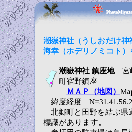
PhotoMi
潮嶽神社（うしおだけ神
海幸（ホデリノミコト）
潮嶽神社 鎮座地
宮崎
町宿野鎮座
ＭＡＰ（地図）
Ma
緯度経度 N=31.41.56.2
北郷町と田野を結ぶ県道
標識があります。