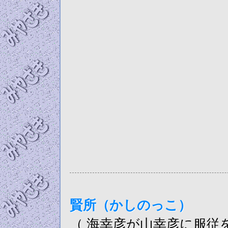
賢所（かしのっこ）
（ 海幸彦が山幸彦に服従