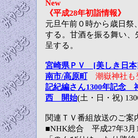
New
《平成28年初詣情報》
元旦午前０時から歳日祭
する。甘酒を振る舞い、先
呈する。
宮崎県ＰＶ [美しき日本
南市/高原町
潮嶽神社も
記紀編さん1300年記念
西 開始
(土・日・祝) 1
関連ＴＶ番組放送のご案
■NHK総合 平成27年3月1