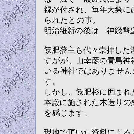
録が付され、毎年大祭に
られたとの事。
明治維新の後は 神餞幣
飫肥藩主も代々崇拝した
すがが、山幸彦の青島神
いる神社ではありません
す。
しかし、飫肥杉に囲まれ
本殿に施された木造りの
を感じます。
現地で頂いた資料による