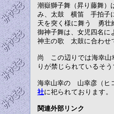
潮嶽獅子舞（昇り藤舞）
み、太鼓 横笛 手拍子
天を突く様に舞う 勇壮
御神子舞は、女児四名に
神主の歌 太鼓に合わせ
尚 この辺りでは海幸山
りが禁じられているそう
海幸山幸の 山幸彦（ヒ
社
に祀られております。
関連外部リンク