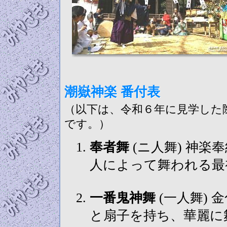
潮嶽神楽 番付表
（以下は、令和６年に見学した
です。）
奉者舞
(ニ人舞) 神楽奉納にあたって、神にお仕えする社
人によって舞われる最
一番鬼神舞
(一人舞) 金色の天冠鬼神の面を着け、鬼神捧
と扇子を持ち、華麗に