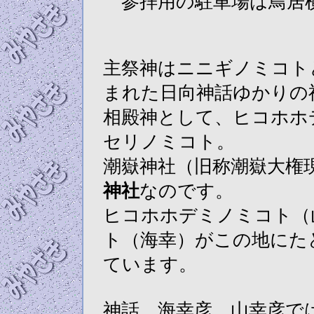
参拝用の駐車場は鳥居
主祭神はニニギノミコト
まれた日向神話ゆかりの
相殿神として、ヒコホホ
セリノミコト。
潮嶽神社（旧称潮嶽大権
神社
なのです。
ヒコホホデミノミコト（
ト（海幸）がこの地にた
ています。
神話、海幸彦、山幸彦で