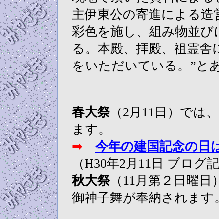
主伊東公の寄進による造
彩色を施し、組み物並び
る。本殿、拝殿、祖霊舎
をいただいている。”と
春大祭
（2月11日）では、
ます。
➡
今年の建国記念の日
（H30年2月11日 ブログ
秋大祭
（11月第２日曜
御神子舞が奉納されます