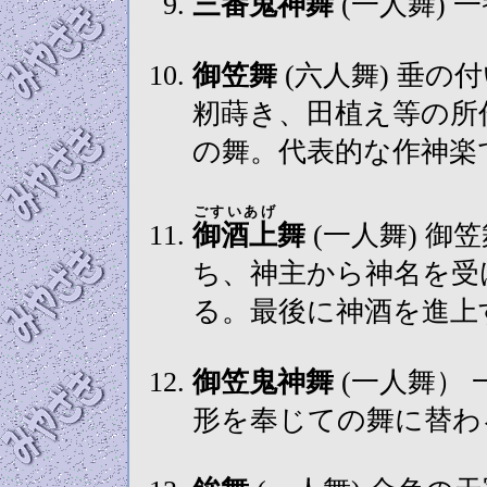
三番鬼神舞
(一人舞)
御笠舞
(六人舞) 垂の付いた白笠を被り、採り物は扇子。
籾蒔き、田植え等の所
の舞。代表的な作神楽
ごすいあげ
御酒上
舞
(一人舞) 御笠舞の一人が残り舞鈴と舞幣を蒋
ち、神主から神名を受
る。最後に神酒を進上
御笠鬼神舞
(一人舞） 一番鬼神に同じ。但し途中から鏡
形を奉じての舞に替