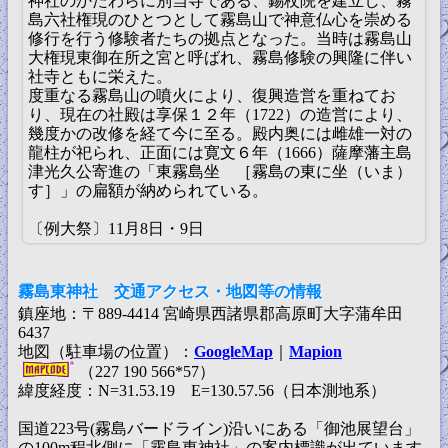
神社のかたわらに別当寺である、錫杖院を建立し、霧
島六社権現のひとつとして霧島山で神意仏心を崇める
修行を行う修験者たちの拠点となった。当時は霧島山
大権現東御在所之宮と呼ばれ、霧島修験の興隆に伴い
社寺ともに栄えた。
度重なる霧島山の噴火により、復興造営を重ねてお
り、現在の社殿は享保１２年（1722）の造営により、
幾度かの改修を経て今に至る。殿内奥には雌雄一対の
龍柱が祀られ、正面には寛文６年（1666）薩摩藩主島
津光久公寄進の「東霧島坐 ［霧島の東に坐（いま）
す］」の扁額が納められている。
〔例大祭〕11月8日・9日
霧島東神社 交通アクセス・地図等の情報
鎮座地：〒889-4414 宮崎県西諸県郡高原町大字蒲牟田
6437
地図（駐車場の位置）：
GoogleMap
｜
Mapion
（227 190 566*57）
緯度経度：N=31.53.19 E=130.57.56（日本測地系）
国道223号(霧島バードライン)沿いにある「御池展望台」
の100m程北側に「霧島東神社」の案内標識が出ています