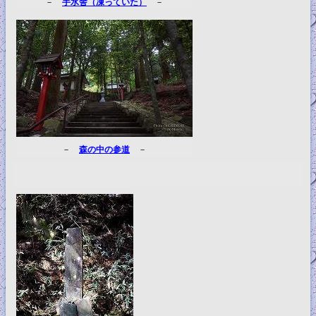
－
手水舎（凍っていた）
－
－
森の中の参道
－