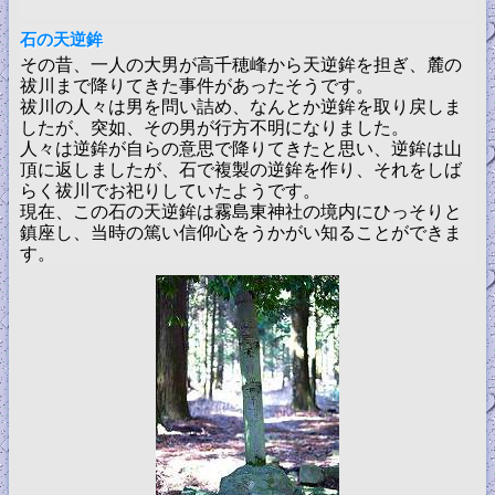
石の天逆鉾
その昔、一人の大男が高千穂峰から天逆鉾を担ぎ、麓の
祓川まで降りてきた事件があったそうです。
祓川の人々は男を問い詰め、なんとか逆鉾を取り戻しま
したが、突如、その男が行方不明になりました。
人々は逆鉾が自らの意思で降りてきたと思い、逆鉾は山
頂に返しましたが、石で複製の逆鉾を作り、それをしば
らく祓川でお祀りしていたようです。
現在、この石の天逆鉾は霧島東神社の境内にひっそりと
鎮座し、当時の篤い信仰心をうかがい知ることができま
す。