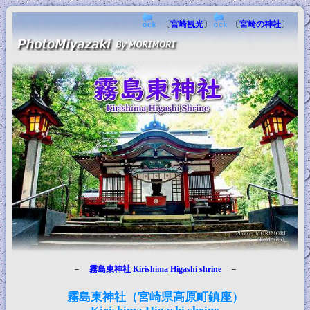
〔
宮崎観光
〕
〔
宮崎の神社
〕
－
霧島東神社 Kirishima Higashi shrine
－
霧島東神社（宮崎県高原町鎮座）