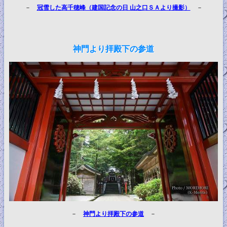
－
冠雪した高千穂峰（建国記念の日 山之口ＳＡより撮影）
－
神門より拝殿下の参道
－
神門より拝殿下の参道
－