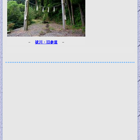
－
祓川・旧参道
－