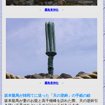
－
霧島東神社
－
－
霧島東神社
－
坂本龍馬が姉宛てに送った「天の逆鉾」の手紙の絵
坂本龍馬が妻のお龍と高千穂峰を訪れた際、天の逆鉾引