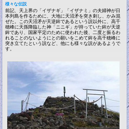
様々な伝説
前記、天上界の「イザナギ」「イザナミ」の夫婦神が日
本列島を作るために、大地に天沼矛を突き刺し、かみ混
ぜた。この天沼矛が天逆鉾であるという説以外に、高千
穂峰に天孫降臨した神「ニニギ」が持っていた鉾が天逆
鉾であり、国家平定のために使われた後、二度と振るわ
れることのないようにとの願いをこめて鉾を高千穂峰に
突き立てたという説など、他にも様々な説があるようで
す。