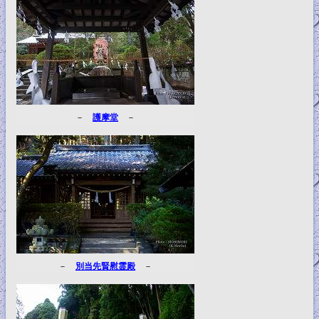
－
護摩堂
－
－
別当先賢慰霊殿
－