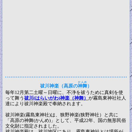
かんめ
祓川神楽（高原の
神舞
）
毎年12月第二土曜～日曜に、不浄を祓うために真剣を使
って舞う
祓川(はらいがわ)神楽（神舞）
が霧島東神社社人
達により祓川神楽殿で奉納されます。
祓川神楽(霧島東神社)は、狭野神楽(狭野神社）と共に
「高原の神舞(かんめ)」として、平成22年、国の無形民俗
文化財に指定されました。
祓川神楽殿は、祓川地区にあり、霧島東神社とは場所が