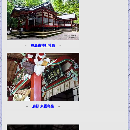
－
霧島東神社社殿
－
－
扁額 東霧島坐
－