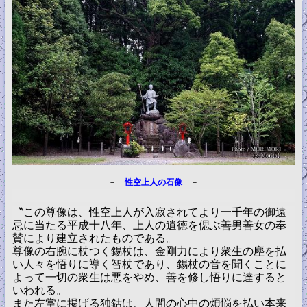
－
性空上人の石像
－
〝この尊像は、性空上人が入寂されてより一千年の御遠
忌に当たる平成十八年、上人の遺徳を偲ぶ善男善女の奉
賛により建立されたものである。
尊像の右腕に杖つく錫杖は、金剛力により衆生の塵を払
い人々を悟りに導く智杖であり、錫杖の音を聞くことに
よって一切の衆生は悪をやめ、善を修し悟りに達すると
いわれる。
また左掌に掲げる独鈷は、人間の心中の煩悩を払い本来