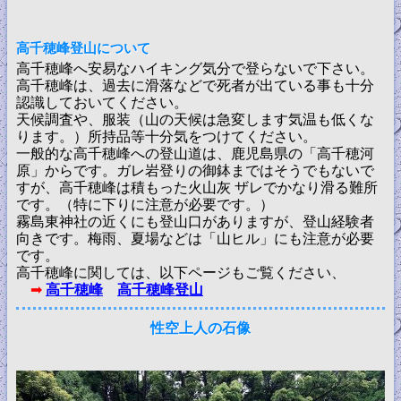
高千穂峰登山について
高千穂峰へ安易なハイキング気分で登らないで下さい。
高千穂峰は、過去に滑落などで死者が出ている事も十分
認識しておいてください。
天候調査や、服装（山の天候は急変します気温も低くな
ります。）所持品等十分気をつけてください。
一般的な高千穂峰への登山道は、鹿児島県の「高千穂河
原」からです。ガレ岩登りの御鉢まではそうでもないで
すが、高千穂峰は積もった火山灰 ザレでかなり滑る難所
です。（特に下りに注意が必要です。）
霧島東神社の近くにも登山口がありますが、登山経験者
向きです。梅雨、夏場などは「山ヒル」にも注意が必要
です。
高千穂峰に関しては、以下ページもご覧ください、
➡
高千穂峰
高千穂峰登山
性空上人の石像