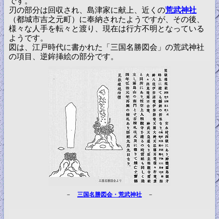
です。
刃の部分は回収され、島津家に献上、近くの
荒武神社
（都城市吉之元町）に奉納されたようですが、その後、
様々な人手を転々と渡り、現在は行方不明となっている
ようです。
図は、江戸時代に書かれた「三国名勝図会」の荒武神社
の項目、逆鉾挿絵の部分です。
－
三国名勝図会・荒武神社
－