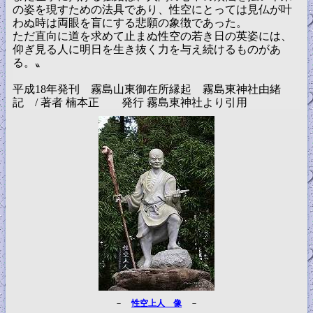
の姿を現すための法具であり、性空にとっては見仏が叶
わぬ時は両眼を盲にする悲願の象徴であった。
ただ直向に道を求めて止まぬ性空の若き日の英姿には、
仰ぎ見る人に明日を生き抜く力を与え続けるものがあ
る。〟
平成18年発刊 霧島山東御在所縁起 霧島東神社由緒
記 / 著者 楠本正 発行 霧島東神社より引用
－
性空上人 像
－