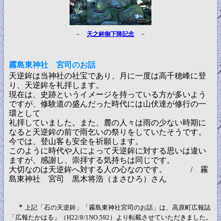
－
天之鉾御下降記念
－
霧島東神社 宮司のお話
天逆鉾は当神社の社宝であり、月に一度は高千穂峰に登
り、天逆鉾を礼拝します。
現在は、史跡というイメージを持っている方が多いよう
ですが、修験道の盛んだった時代には山伏達が修行の一
環として
礼拝していました。また、麓の人々は雨の少ない時期に
なると天逆鉾の前で雨乞いの祭りをしていたそうです。
今では、登山客も安全を祈願します。
このように時代や人によって天逆鉾に対する思いは違い
ますが、感謝し、崇拝する気持ちは同じです。
大切なのは天逆鉾へ対する人の心なのです。 / 霧
島東神社 宮司 黒木将浩（まさひろ）さん
＊
上記「石の天逆鉾」「霧島東神社宮司のお話」は、高原町広報誌
「広報たかはる」（H22/8/1NO.592）より転載させていただきました。