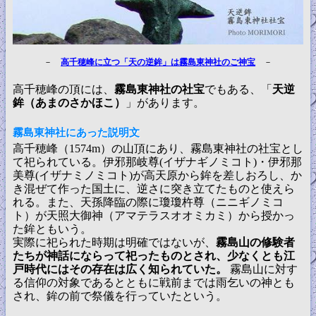
－
高千穂峰に立つ「天の逆鉾」は霧島東神社のご神宝
－
高千穂峰の頂には、
霧島東神社の社宝
でもある、「
天逆
鉾（あまのさかほこ）
」があります。
霧島東神社にあった説明文
高千穂峰（1574m）の山頂にあり、霧島東神社の社宝とし
て祀られている。伊邪那岐尊(イザナギノミコト)・伊邪那
美尊(イザナミノミコト)が高天原から鉾を差しおろし、か
き混ぜて作った国土に、逆さに突き立てたものと使えら
れる。また、天孫降臨の際に瓊瓊杵尊（ニニギノミコ
ト）が天照大御神（アマテラスオオミカミ）から授かっ
た鉾ともいう。
実際に祀られた時期は明確ではないが、
霧島山の修験者
たちが神話にならって祀ったものとされ、少なくとも江
戸時代にはその存在は広く知られていた。
霧島山に対す
る信仰の対象であるとともに戦前までは雨乞いの神とも
され、鉾の前で祭儀を行っていたという。