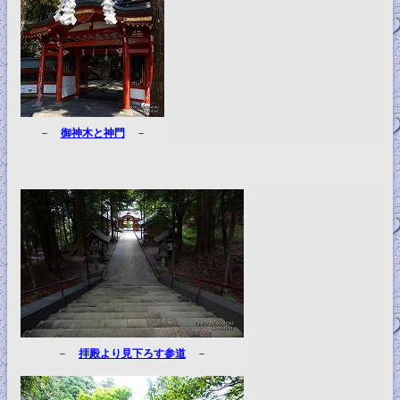
－
御神木と神門
－
－
拝殿より見下ろす参道
－