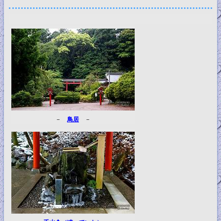
－
鳥居
－