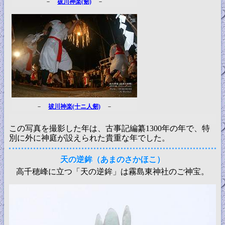
－
祓川神楽(剱)
－
－
祓川神楽(十ニ人剱)
－
この写真を撮影した年は、古事記編纂1300年の年で、特
別に外に神庭が設えられた貴重な年でした。
天の逆鉾（あまのさかほこ）
高千穂峰に立つ「天の逆鉾」は霧島東神社のご神宝。