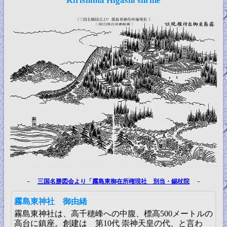
Kirishima Higashi shrine
－
三国名勝図会より「霧島東御在所権現社 別当・錫杖院
－
霧島東神社 御由緒
霧島東神社は、高千穂峰への中腹、標高500メートルの
高台に鎮座。創建は 第10代 崇神天皇の代、と言わ