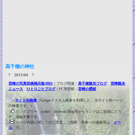
高千穂の神社
? 2015/04 ?
宮崎の写真投稿掲示板(BBS
｜ブログ関連：
高千穂観光ブログ
宮崎観光
ニュース
ひとりごとブログ
｜PC用壁紙：
宮崎の壁紙
サイト内検索
（Googleカスタム検索を利用した、当サイト内ページ
の検索です。）
リンクフリー twitter facebook Blog等からリンクはご自由にどう
ぞ。連絡不要です。
ページ内容に関してのご意見、ご指摘、作者への連絡等は、
メー
ル
で。