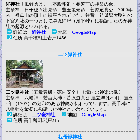
鉾神社
〔風難除け〕〔本殿彫刻・参道前の神楽の像〕
主祭神：日子穂々出見命 豊玉毘売命 菅原道真公 3000年
来、祖母山の頂上に鎮座されていた。往昔、祖母嶽大明神の
下宮八社の一つとして県境鉾峠（尾平峠）に勧請したのが神
社の起源といわれる。
詳細は
鉾神社
地図
GoogleMap
住所:高千穂町上岩戸1456
二ツ嶽神社
二ツ嶽神社
〔五穀豊穣・家内安全〕〔境内の神楽の像〕
主祭神 八幡神・若宮大神・菅原道真公 建立年は不明。豊永
4年（1707）の刻印のある神鏡が伝わっています。高千穂に
八幡牡を最初に勧請した神社といわれています。
詳細は
二ツ嶽神社
地図
GoogleMap
住所:高千穂町岩戸215
祖母嶽神社