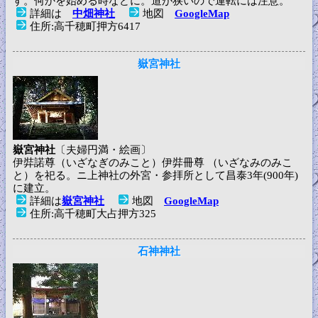
す。何かを始める時などに。道が狭いので運転には注意。
詳細は
中畑神社
地図
GoogleMap
住所:高千穂町押方6417
嶽宮神社
嶽宮神社
〔夫婦円満・絵画〕
伊弉諾尊（いざなぎのみこと）伊弉冊尊 （いざなみのみこ
と）を祀る。ニ上神社の外宮・参拝所として昌泰3年(900年)
に建立。
詳細は
嶽宮神社
地図
GoogleMap
住所:高千穂町大占押方325
石神神社