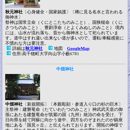
秋元神社
〔心身健全・国家鎮護〕〔稀に見る名水と言われる
御神水〕
祭神は国常立命（くにとこたちのみこと）、国狭槌命（くに
さつちのみこと）、豊斟淳命（とよくみぬしのみこと） 境内
には、山水が流れ落ち、昔から御神水として祀られていま
す。道中はすれ違い出来ない道が多いので、運転/車幅感覚に
不慣れな方は要注意。
詳細は
秋元神社
地図
GoogleMap
住所:高千穂町大字向山字小藪6781
中畑神社
中畑神社
〔新規開拓〕〔本殿彫刻・参道入り口の杉の巨木〕
主祭神：建磐竜命（たていわたつのみこと）神武武天皇の御
孫にあたる建盤竜命が筑紫の国（九州）統治の命を受け、下
日向県を経て阿蘇に向かう途中、四方をのぞまれたのが鎮座
地にある「国見ヶ丘」と伝えられております。開拓の神様で