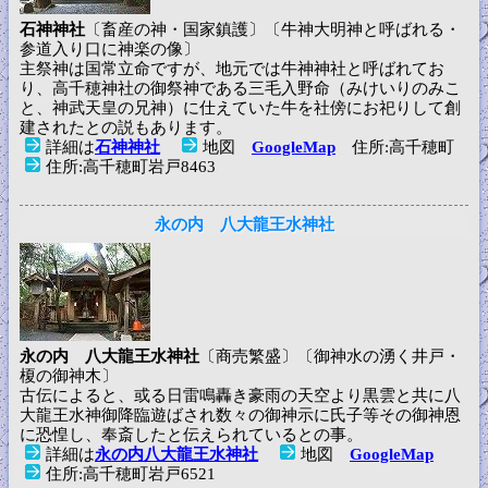
石神神社
〔畜産の神・国家鎮護〕〔牛神大明神と呼ばれる・
参道入り口に神楽の像〕
主祭神は国常立命ですが、地元では牛神神社と呼ばれてお
り、高千穂神社の御祭神である三毛入野命（みけいりのみこ
と、神武天皇の兄神）に仕えていた牛を社傍にお祀りして創
建されたとの説もあります。
詳細は
石神神社
地図
GoogleMap
住所:高千穂町
住所:高千穂町岩戸8463
永の内 八大龍王水神社
永の内 八大龍王水神社
〔商売繁盛〕〔御神水の湧く井戸・
榎の御神木〕
古伝によると、或る日雷鳴轟き豪雨の天空より黒雲と共に八
大龍王水神御降臨遊ばされ数々の御神示に氏子等その御神恩
に恐惶し、奉斎したと伝えられているとの事。
詳細は
永の内八大龍王水神社
地図
GoogleMap
住所:高千穂町岩戸6521