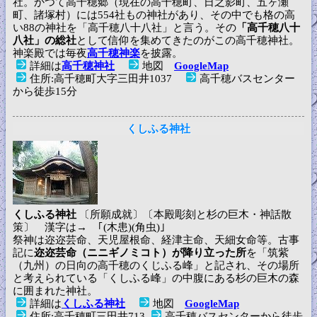
社。かつて高千穂郷（現在の高千穂町、日之影町、五ヶ瀬
町、諸塚村）には554社もの神社があり、その中でも格の高
い88の神社を「高千穂八十八社」と言う。その
「高千穂八十
八社」の総社
として信仰を集めてきたのがこの高千穂神社。
神楽殿では毎夜
高千穂神楽
を披露。
詳細は
高千穂神社
地図
GoogleMap
住所:高千穂町大字三田井1037
高千穂バスセンター
から徒歩15分
くしふる神社
くしふる神社
〔所願成就〕〔本殿彫刻と杉の巨木・神話散
策〕 漢字は→ ｢(木患)(角虫)｣
祭神は迩迩芸命、天児屋根命、経津主命、天細女命等。古事
記に
迩迩芸命（ニニギノミコト）が降り立った所
を「筑紫
（九州）の日向の高千穂のくじふる峰」と記され、その場所
と考えられている「くしふる峰」の中腹にある杉の巨木の森
に囲まれた神社。
詳細は
くしふる神社
地図
GoogleMap
住所:高千穂町三田井713
高千穂バスセンターから徒歩