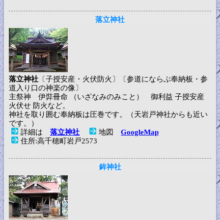
落立神社
落立神社
〔子授安産・火伏防火〕〔参道にならぶ奉納板・参
道入り口の神楽の像〕
主祭神 伊弉冊命 （いざなみのみこと） 御利益 子授安産
火伏せ 防火など。
神社を取り囲む奉納板は圧巻です。（天岩戸神社からも近い
です。）
詳細は
落立神社
地図
GoogleMap
住所:高千穂町岩戸2573
鉾神社