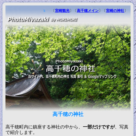
〔
宮崎観光
〕〔
高千穂メイン
〕〔
宮崎の神社
〕
高千穂の神社
高千穂町内に鎮座する神社の中から、
一部だけですが
、写真
で紹介します。