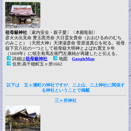
祖母嶽神社
〔家内安全・親子愛〕〔本殿彫刻〕
彦火火出見命 豊玉毘売命 大日霊女貴命（おおひるめのむち
のみこと）（天照大神）天津湯彦命 菅原道真公を祀る。祖母
嶽下宮八社の一つとして祖母嶽大明神とよばれ寛文９年
（1669年）に領主有馬左衛門左康純が再建したと伝える。
詳細は
祖母嶽神社
地図
GoogleMap
住所:高千穂町五ヶ所1662
以下は 五ヶ瀬町の神社ですが、ニ上山、ニ上神社に関係す
る神社ということで掲載
三ヶ所神社