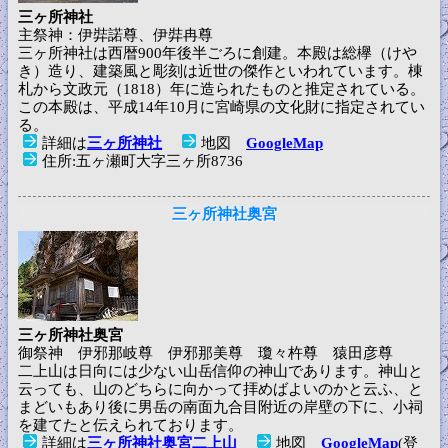
三ヶ所神社
主祭神：伊弉諾尊、伊弉冉尊
三ヶ所神社は西暦900年後半ごろに創建。本殿は総欅（けや
き）造り、建築風と彫刻は近世の傑作といわれています。棟
札から文政元（1818）年に造られたものと推定されている。
この本殿は、平成14年10月に宮崎県の文化財に指定されてい
る。
詳細は
三ヶ所神社
地図
GoogleMap
住所:五ヶ瀬町大字三ヶ所8736
三ヶ所神社奥宮
三ヶ所神社奥宮
御祭神 伊邪那岐尊 伊邪那美尊 瓊々杵尊 猿田彦尊
二上山は日向には少ない山岳信仰の神山であります。神山と
云っても、山のどちらに向かって拝めばよいのかと云ふ、と
まどいもあり後に男岳の南面九合目附近の岸壁の下に、小祠
を建てたと伝えられております。
詳細は
三ヶ所神社奥宮二上山
地図
GoogleMap
(登