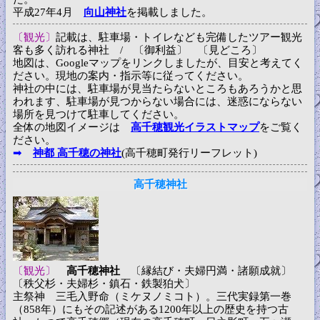
平成27年4月
向山神社
を掲載しました。
〔観光〕
記載は、駐車場・トイレなども完備したツアー観光
客も多く訪れる神社 / 〔御利益〕 〔見どころ〕
地図は、Googleマップをリンクしましたが、目安と考えてく
ださい。現地の案内・指示等に従ってください。
神社の中には、駐車場が見当たらないところもあろうかと思
われます、駐車場が見つからない場合には、迷惑にならない
場所を見つけて駐車してください。
全体の地図イメージは
高千穂観光イラストマップ
をご覧く
ださい。
➡
神都 高千穂の神社
(高千穂町発行リーフレット)
高千穂神社
〔観光〕
高千穂神社
〔縁結び・夫婦円満・諸願成就〕
〔秩父杉・夫婦杉・鎮石・鉄製狛犬〕
主祭神 三毛入野命（ミケヌノミコト）。三代実録第一巻
（858年）にもその記述がある1200年以上の歴史を持つ古