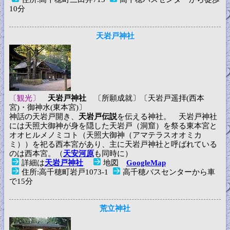
10分
天岩戸神社
〔観光〕
天岩戸神社
〔所願成就〕〔天岩戸遥拝(西本
宮)・御神水(東本宮)〕
神話の天岩戸開き、
天岩戸伝説
を伝える神社。 天岩戸神社
には天照大御神が身を隠した天岩戸（洞窟）を祭る東本宮と
オオヒルメノミコト（天照大御神（アマテラスオオミカ
ミ））を祀る西本宮があり、主に天岩戸神社と呼ばれている
のは西本宮。（
天安河原
も同時に）
詳細は
天岩戸神社
地図
GoogleMap
住所:高千穂町岩戸1073-1
高千穂バスセンターから車
で15分
荒立神社