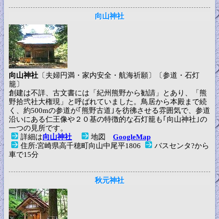
向山神社
向山神社
〔夫婦円満・家内安全・航海祈願〕〔参道・石灯
籠〕
創建は不詳、古文書には「紀州熊野から勧請」とあり、「熊
野拾弐社大権現」と呼ばれていました。鳥居から本殿まで続
く、約500mの参道が｢熊野古道｣を彷彿させる雰囲気で、参道
沿いにある仁王像や２０基の特徴的な石灯籠も｢向山神社｣の
一つの見所です。
詳細は
向山神社
地図
GoogleMap
住所:宮崎県高千穂町向山中尾平1806
バスセンタ?から
車で15分
秋元神社