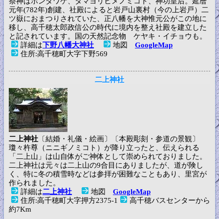
祭神はホンダワケ、タマヨリヒメノミコト、神功皇后。延暦
元年(782年)創建、社殿によると岩戸山裏村（今の上岩戸）二
ツ嶽におまつりされていた、正八幡を大神惟元公がこの地に
移し、高千穂太郎政信公の時代に境内を整え社殿を建立した
と記されています。国の天然記念物 ケヤキ・イチョウも。
詳細は
下野八幡大神社
地図
GoogleMap
住所:高千穂町大字下野569
二上神社
二上神社
〔結婚・礼儀・絵画〕〔本殿彫刻・参道の景観〕
瓊々杵尊（ニニギノミコト）が降り立ったと、伝えられる
「二上山」は山自体がご神体として崇められておりました。
二上神社は元々は二上山の9合目にありましたが、道が険し
く、特に冬の積雪時などは参拝が困難なこともあり、里宮が
作られました。
詳細は
二上神社
地図
GoogleMap
住所:高千穂町大字押方2375-1
高千穂バスセンターから
約7Km