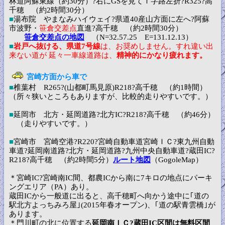
林道阿蘇東線（約30分）?右にGSを見てＴ字路左折?R325?高
千穂 （約2時間30分）
■
湯布院 やまなみハイウェイ?県道40産山方面に左へ?阿蘇
市波野・
笹倉交差点
直進?高千穂 （約2時間30分）
笹倉交差点の地図
（N=32.57.25 E=131.12.13）
■
岩戸へ抜ける、県道7号線
は、お奨めしません。すれ違い出
来ない道が 延々一車線道路は、
精神的にかなり疲れます。
宮崎方面から車で
■
椎葉村 R265?(山都町馬見原)R218?高千穂 （約1時間）
（所々狭いところもありますが、比較的走りやすいです。）
■
延岡市 北方・延岡道路?北方IC?R218?高千穂 （約46分）
（走りやすいです。）
■
宮崎市 宮崎空港?R220?宮崎自動車道宮崎ＩＣ?東九州自動
車道?延岡南道路?北方・延岡道路?九州中央自動車道?蔵田IC?
R218?高千穂 （約2時間5分）
ルート地図
（GogoleMap）
＊宮崎IC?宮崎南IC間、都農ICから南に7キロの地点にパーキ
ングエリア（PA）あり。
蔵田ICから一般道に出ると、高千穂町へ向かう途中に｢道の
駅北方よっちみろ屋｣(2015年春オープン)、｢道の駅青雲橋｣が
あります。
＊門川町の北に位置する
延岡南ＩＣ?蔵田IC区間は無料区間