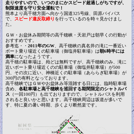
走りやすいので、いつのまにかスピード超過しがちですが、
制限速度を守り安全運転で！
熊本より高千穂方面へ向かう国道325号線、田原バイパス
で、
スピード違反取締り
を行っているのを時々見かけまし
た。
ＧＷ・お盆休み期間等の高千穂峡・天岩戸は朝早くの行動が
おすすめです。
参考迄・・
2011年のGW
、高千穂峡の真名井の滝に一番近い
ボート乗り場近くの駐車場（御塩井駐車場）は
朝6時半には
満車
になったようです。
高千穂の駐車場は、殆どは無料ですが、高千穂峡のみ、滝に
近いボート乗り場近くのの駐車場（御塩井駐車場）が500
円、その次に近い、神橋近くの駐車場（あららぎ駐車場）が
300円の有料となっております。
高千穂峡ではＧＷやお盆休み等混雑する日には、臨時駐車場
含め、
各駐車場と高千穂峡を巡回する期間限定のシャトルバ
ス
（一回100円）も出ておりますので、シャトルバスを利用
されると良いかと思います。高千穂峡周辺は坂道が多いで
す、特に夏の暑い時期、歩くより断然楽です。