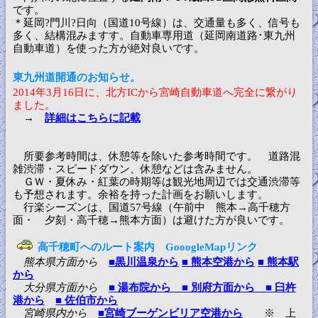
です。
＊延岡?門川?日向（国道10号線）は、交通量も多く、信号も
多く、結構混みますす。自動車専用道（延岡南道路･東九州
自動車道）を使った方が絶対良いです。
東九州道開通のお知らせ。
2014年3月16日に、北方ICから宮崎自動車道へ完全に繋がり
ました。
→
詳細はこちらに記載
所要参考時間は、休憩等を除いた参考時間です。 道路混
雑渋滞・スピードダウン、休憩などは含みません。
ＧＷ・夏休み・紅葉の時期等は観光地周辺では交通渋滞等
も予想されます。余裕を持った計画をお願いします。
行楽シーズンは、国道57号線（午前中 熊本→高千穂方
面・ 夕刻・高千穂→熊本方面）は避けた方が良いです。
高千穂町へのルート案内 GooogleMapリンク
熊本県方面から
■黒川温泉から
■ 熊本空港から
■ 熊本駅
から
大分県方面から
■ 湯布院から
■ 別府方面から
■ 臼杵
港から
■ 佐伯市から
宮崎県内から
■宮崎ブーゲンビリア空港から
※ 上