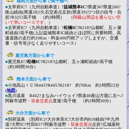
福岡方面から車で高千穂へ
■
太宰府IC?（九州自動車道）?
益城熊本IC
?県遺36?県遺206?
俵山経由(県遺28)?久石交差点左折(県道39)?2つ目の信号・右
折?R325?高千穂 （約3時間） （
阿蘇山周辺を通らない空
いて早いコースです。
）
■
太宰府IC?（九州自動車道）?
松橋IC
?R218?山都町、五ヶ瀬
町経由?高千穂(上記益城熊本IC経由とほぼ同じ所要時間。高
速道路の走行約10Km・料金400円程アップしますが、交通
量・信号等少なく走りやすいコース）
鹿児島方面から車で
■
鹿児島IC?
松橋IC
?R218?山都町、五ヶ瀬町経由?高千穂
（約3時間30分）
熊本方面から車で
■
小池高山ＩＣ?R443?R445?R218? 約70Km 約1時間22分
(
地図
)
■
黒川温泉 R442?まなみハイウェイ?県道40産山方面に左へ?
阿蘇市波野・
笹倉交差点
直進?高千穂 （約1時間30分）
大分方面から車で
■
別府温泉 (別府IC)?大分米良IC?大分市内R10経由?中九州
道?大野IC?竹田R57?阿蘇市波野・
笹倉交差点
左折?広城基幹