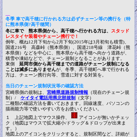
冬季 車で高千穂に行かれる方は必ずチェーン等の携行を（特
に熊本県側?高千穂間）
冬に車で 熊本県側から、高千穂へ行かれる方は、
スタッド
レスタイヤ装着やチェーン携行で！
例年、概ね12月下旬から2月下旬(2015年は3月初旬も積雪)、
国道216号 高森峠（熊本県側）、国道218号線 津花峠（熊
本県側）などを中心に、熊本県から高千穂へ向かう道路が、
積雪や凍結などで、チェーン規制となることがあります。
東側
延岡市側から高千穂までの道路がチェーン規制になる
ことは滅多にありません
が、冬季、高千穂町へ車で行かれる
方は、チェーン携行向等、雪道に対する対策を。
当日のチェーン規制状況等の確認方法
宮崎県側の規制は、
宮崎県道路規制情報
（現在のチェーン規
制）/
ケイタイ電話用県北部規制
（文字）
二種類の確認方法を書いておきます。回線速度、パソコンの
描画能力等で使いやすい方をお使いください。
１ 上記地図上でマウス操作、
アイコンが無いかチェッ
ク（地図はマウスで拡大縮小/ドラッグ＆ドロップが出来ま
す。）
地図上のアイコンをクリックすると、規制区間など、詳細が