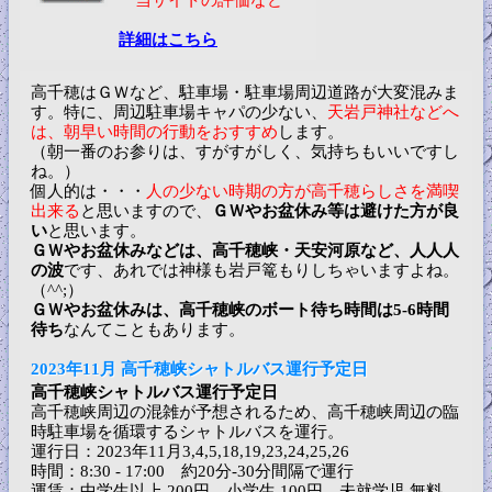
当サイトの評価など
詳細はこちら
高千穂はＧＷなど、駐車場・駐車場周辺道路が大変混みま
す。特に、周辺駐車場キャパの少ない、
天岩戸神社などへ
は、朝早い時間の行動をおすすめ
します。
（朝一番のお参りは、すがすがしく、気持ちもいいですし
ね。）
個人的は・・・
人の少ない時期の方が高千穂らしさを満喫
出来る
と思いますので、
ＧＷやお盆休み等は避けた方が良
い
と思います。
ＧＷやお盆休みなどは、高千穂峡・天安河原など、人人人
の波
です、あれでは神様も岩戸篭もりしちゃいますよね。
（^^;）
ＧＷやお盆休みは、高千穂峡のボート待ち時間は5-6時間
待ち
なんてこともあります。
2023年11月 高千穂峡シャトルバス運行予定日
高千穂峡シャトルバス運行予定日
高千穂峡周辺の混雑が予想されるため、高千穂峡周辺の臨
時駐車場を循環するシャトルバスを運行。
運行日：2023年11月3,4,5,18,19,23,24,25,26
時間：8:30 - 17:00 約20分-30分間隔で運行
運賃：中学生以上 200円、小学生 100円、未就学児 無料