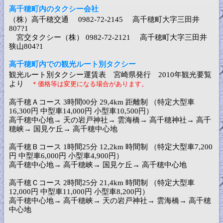
高千穂町内のタクシー会社
（株）高千穂交通 0982-72-2145 高千穂町大字三田井
807?1
宮交タクシー（株） 0982-72-2121 高千穂町大字三田井
狭山804?1
高千穂町内での観光ルート別タクシー
観光ルート別タクシー運賃表 宮崎県発行 2010年観光要覧
より
＊価格等は変更になる場合があります。
高千穂Ａコース 3時間00分 29,4km 距離制 （特定大型車
16,300円 中型車14,000円 小型車10,500円）
高千穂中心地→ 天の岩戸神社→ 雲海橋→ 高千穂神社→ 高千
穂峡→ 国見ケ丘→ 高千穂中心地
高千穂Ｂコース 1時間25分 12,2km 時間制 （特定大型車7,200
円 中型車6,000円 小型車4,900円）
高千穂中心地→ 高千穂峡→ 国見ケ丘→ 高千穂中心地
高千穂Ｃコース 2時間25分 21,4km 時間制 （特定大型車
12,000円 中型車11,000円 小型車8,200円）
高千穂中心地→ 高千穂峡→ 天の岩戸神社→ 雲海橋→ 高千穂
中心地