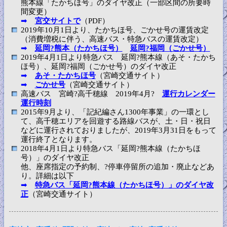
熊本線「たかちほ号」のダイヤ改正（一部区間の所要時
間変更）
➡
宮交サイトで
（PDF）
2019年10月1日より、たかちほ号、ごかせ号の運賃改定
（消費増税に伴う、高速バス・特急バスの運賃改定）
➡
延岡?熊本（たかちほ号）
延岡?福岡（ごかせ号）
2019年4月1日より特急バス 延岡?熊本線（あそ・たかち
ほ号）、延岡?福岡（ごかせ号）のダイヤ改正
➡
あそ・たかちほ号
（宮崎交通サイト）
➡
ごかせ号
（宮崎交通サイト）
高速バス 宮崎?高千穂線 2019年4月?
運行カレンダー
運行時刻
2015年9月より、「記紀編さん1300年事業」の一環とし
て、高千穂エリアを回遊する路線バスが、土・日・祝日
などに運行されておりましたが、2019年3月31日をもって
運行終了となります。
2018年4月1日より特急バス「延岡?熊本線（たかちほ
号）」のダイヤ改正
他、座席指定の予約制、?停車停留所の追加・廃止などあ
り。詳細は以下
➡
特急バス「延岡?熊本線（たかちほ号）」のダイヤ改
正
（宮崎交通サイト）