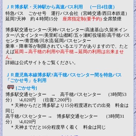
ＪＲ博多駅・天神駅から高速バス利用 （一日4往復）
特急バス ごかせ号 運行バス会社（宮崎交通/西日本鉄道）
延岡?天神 約４時間15分
座席指定制(要予約)
全席禁煙
博多駅交通センター/天神バスセンター/高速基山/久留米イン
ター/八女インター/美里町/山都町/五ヶ瀬町役場前/高千穂バス
センター/青雲橋/川水流/延岡バスセンター
乗車・降車等が制限されているエリアがありますので、たと
えば
延岡→高千穂の利用や高千穂→延岡の利用は出来ませ
ん。
詳細は公式サイトをご覧ください。
ＪＲ鹿児島本線博多駅?高千穂バスセンター間を特急バス
「ごかせ号」を利用
[ごかせ号]
博多駅交通センター → 高千穂バスセンター （3時間53
分） \4,020円 （往復7,200円）
＊天神からだと博多駅より15分程度遅れての出発 料金は
同じ
高千穂バスセンター → 博多駅交通センター （3時間31
分） \4,020円
＊天神までだと16分程度早く着く 料金は同じ