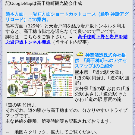
記GoogleMapは高千穂町観光協会作成
熊本方面←→岩戸方面ショートカットコース（通称 神話アグ
リロード）ごの案内。
熊本方面（325号）と天岩戸間を結ぶ岩戸坂トンネルを利用
すると、高千穂市街地を通らなくて良いので早いです。
詳細は こちらをご覧下さい。→
高千穂町下野と岩戸を結
ぶ岩戸坂トンネル開通
（当サイト内記事）
神楽酒造株式会社提
供 ｢高千穂町へのアクセ
スマップ｣のご紹介
熊本県 ｢道の駅 大津｣、
｢道の駅 阿蘇｣、｢道の駅 波
野｣
大分県 ｢道の駅 おおの｣｢道
の駅 あさじ｣｢道の駅 きよ
かわ｣｢道の駅 原尻の滝｣
｢道の駅 竹田｣、
それぞれ、道の駅から高千穂までの、分かりやすいドライブ
マップです。
主な路線の距離、所要時間等も記載されております。
← 地図をクリック、拡大してご覧ください。