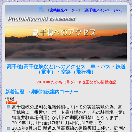
〔
宮崎観光ページへ
〕〔
高千穂メインページへ
〕
高千穂(高千穂峡など)へのアクセス 車・バス・鉄道
（電車）・空路（飛行機）
2019.08 たかちほ号ダイヤ改正などの情報追記
新着話題 / 期間特設案内コーナー
情報
高千穂峡の過剰な混雑解消に向けての実証実験の為、高
千穂峡に一番近い、ボート乗り場のところの駐車場（第1
御塩井駐車場利用）が以下の期間利用禁止となります。
2019年11月1日(金)17時?11月4日(月)17時まで。
2019年9月14日 県道28号高森線の道路復旧に伴い、延岡?