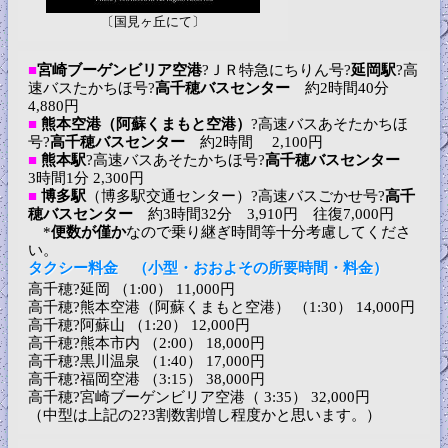
〔国見ヶ丘にて〕
■
宮崎ブーゲンビリア空港
?ＪＲ特急にちりん号?
延岡駅
?高
速バスたかちほ号?
高千穂バスセンター
約2時間40分
4,880円
■
熊本空港（阿蘇くまもと空港）
?高速バスあそたかちほ
号?
高千穂バスセンター
約2時間 2,100円
■
熊本駅
?高速バスあそたかちほ号?
高千穂バスセンター
3時間1分 2,300円
■
博多駅
（博多駅交通センター）?高速バスごかせ号?
高千
穂バスセンター
約3時間32分 3,910円 往復7,000円
*
便数が僅か
なので乗り継ぎ時間等十分考慮してくださ
い。
タクシー料金 （小型・おおよその所要時間・料金）
高千穂?延岡 （1:00） 11,000円
高千穂?熊本空港（阿蘇くまもと空港） （1:30） 14,000円
高千穂?阿蘇山 （1:20） 12,000円
高千穂?熊本市内 （2:00） 18,000円
高千穂?黒川温泉 （1:40） 17,000円
高千穂?福岡空港 （3:15） 38,000円
高千穂?宮崎ブーゲンビリア空港（ 3:35） 32,000円
（中型は上記の2?3割数割増し程度かと思います。）