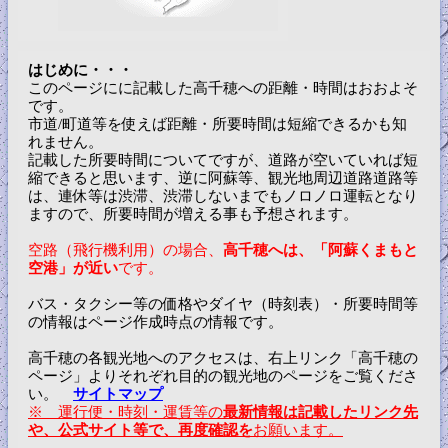
はじめに・・・
このページにに記載した高千穂への距離・時間はおおよそ
です。
市道/町道等を使えば距離・所要時間は短縮できるかも知
れません。
記載した所要時間についてですが、道路が空いていれば短
縮できると思います、逆に阿蘇等、観光地周辺道路道路等
は、連休等は渋滞、渋滞しないまでもノロノロ運転となり
ますので、所要時間が増える事も予想されます。
空路（飛行機利用）の場合、
高千穂へは、「阿蘇くまもと
空港」が近い
です。
バス・タクシー等の価格やダイヤ（時刻表）・所要時間等
の情報はページ作成時点の情報です。
高千穂の各観光地へのアクセスは、右上リンク「高千穂の
ページ」よりそれぞれ目的の観光地のページをご覧くださ
い。
サイトマップ
※ 運行便・時刻・運賃等の
最新情報は記載したリンク先
や、公式サイト等で、再度確認を
お願います。