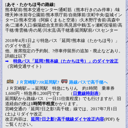
[
あそ・たかちほ号の路線
]
熊本駅前/熊本交通センター/通町筋（熊本行きのみ停車）/味
噌天神/水前寺公園前/熊本県庁前/自衛隊前/京町中央/益城イン
ター口/熊本空港（阿蘇くまもと空港）/久木野庁舎前/高森中
央/二瀬本入口/蘇陽総合支所前/馬見原中鶴/五ヶ瀬町役場前/高
千穂/青雲橋/舟の尾/川水流/高千穂通/延岡駅前バスセンター
2018年4月1日より特急バス「延岡?熊本線（たかちほ号）」
のダイヤ改正
他、座席指定の予約制、?停車停留所の追加・廃止などあり。
詳細は以下
➡
特急バス「延岡?熊本線（たかちほ号）」のダイヤ改正
（宮崎交通サイト）
ＪＲ宮崎駅?JR延岡駅?
路線バスで高千穂へ
ＪＲ宮崎駅←→延岡駅 特急にちりん 約1時間 乗車券
1,600円・特急券1,200円です。 （
日豊線時刻表
）
延岡駅から路線バス（一日11往復程度）でも行けますが、旧
道経由の便は
1時間半程度
かかります。
宮崎交通の「延岡?日之影?高千穂」線では、2017年7月1日
(土)よりダイヤ改正
改正内容は、
延岡?日之影?高千穂線ダイヤ改正内容
(PDF) を
ご覧ください。