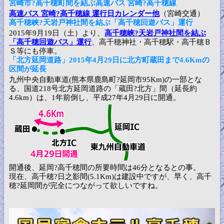
宮崎市?高千穂町間を結ぶ高速バス 宮崎?高千穂線
高速バス 宮崎?高千穂線 運行日カレンダー他
（宮崎交通）
高千穂峡?天岩戸神社間を結ぶ「高千穂回遊バス」運行
2015年9月19日（土）より、
高千穂峡?天岩戸神社間を結ぶ
「高千穂回遊バス」運行
、高千穂神社・高千穂駅・高千穂Ｂ
Ｓ等にも停車。
「北方延岡道路」2015年4月29日に北方町蔵田まで4.6Kmの
区間が延長
九州中央自動車道(熊本県鹿島町?延岡市95Km)の一部とな
る、国道218号北方延岡道路の「蔵田?北方」間（延長約
4.6km）は、1年前倒し、平成27年4月29日に開通。
開通後、延岡?高千穂間の所要時間は46分となるとの事。
現在、高千穂?日之影間(5.1Km)は建設中ですが、早く、高千
穂?延岡間が完全につながって欲しいですね。