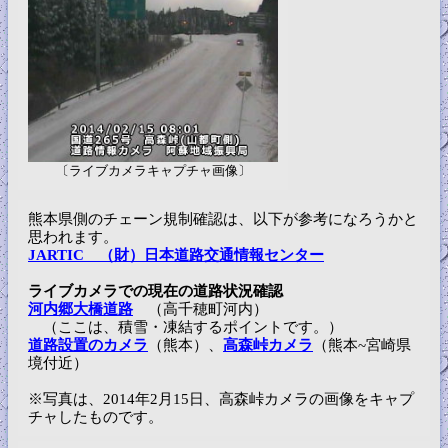
〔ライブカメラキャプチャ画像〕
熊本県側のチェーン規制確認は、以下が参考になろうかと
思われます。
JARTIC （財）日本道路交通情報センター
ライブカメラでの現在の道路状況確認
河内郷大橋道路
（高千穂町河内）
（ここは、積雪・凍結するポイントです。）
道路設置のカメラ
（熊本）、
高森峠カメラ
（熊本~宮崎県
境付近）
※写真は、2014年2月15日、高森峠カメラの画像をキャプ
チャしたものです。