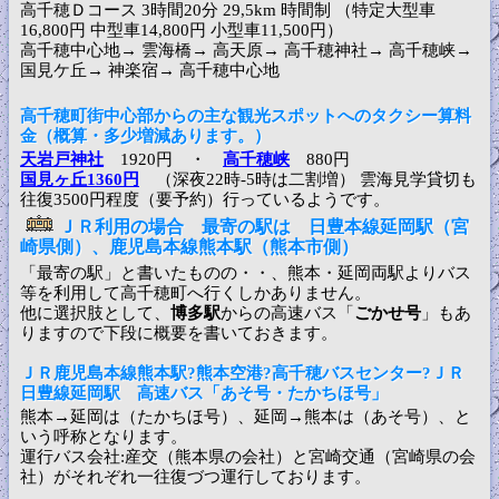
高千穂Ｄコース 3時間20分 29,5km 時間制 （特定大型車
16,800円 中型車14,800円 小型車11,500円）
高千穂中心地→ 雲海橋→ 高天原→ 高千穂神社→ 高千穂峡→
国見ケ丘→ 神楽宿→ 高千穂中心地
高千穂町街中心部からの主な観光スポットへのタクシー算料
金（概算・多少増減あります。）
天岩戸神社
1920円 ・
高千穂峡
880円
国見ヶ丘1360円
（深夜22時-5時は二割増） 雲海見学貸切も
往復3500円程度（要予約）行っているようです。
ＪＲ利用の場合 最寄の駅は 日豊本線延岡駅（宮
崎県側）、鹿児島本線熊本駅（熊本市側）
「最寄の駅」と書いたものの・・、熊本・延岡両駅よりバス
等を利用して高千穂町へ行くしかありません。
他に選択肢として、
博多駅
からの高速バス「
ごかせ号
」もあ
りますので下段に概要を書いておきます。
ＪＲ鹿児島本線熊本駅?熊本空港?高千穂バスセンター?ＪＲ
日豊線延岡駅 高速バス「あそ号・たかちほ号」
熊本→延岡は（たかちほ号）、延岡→熊本は（あそ号）、と
いう呼称となります。
運行バス会社:産交（熊本県の会社）と宮崎交通（宮崎県の会
社）がそれぞれ一往復づつ運行しております。