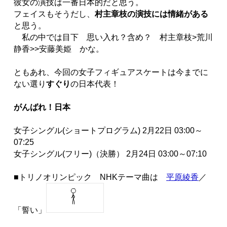
彼女の演技は一番日本的だと思う。
フェイスもそうだし、
村主章枝の演技には情緒がある
と思う。
私の中では目下 思い入れ？含め？ 村主章枝>荒川
静香>>安藤美姫 かな。
ともあれ、今回の女子フィギュアスケートは今までに
ない選り
すぐり
の日本代表！
がんばれ！日本
女子シングル(ショートプログラム) 2月22日 03:00～
07:25
女子シングル(フリー)（決勝） 2月24日 03:00～07:10
■トリノオリンピック NHKテーマ曲は
平原綾香
／
「誓い」