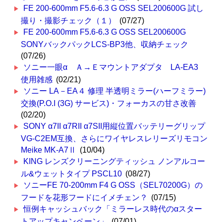
FE 200-600mm F5.6-6.3 G OSS SEL200600G 試し
撮り・撮影チェック（１）
(07/27)
FE 200-600mm F5.6-6.3 G OSS SEL200600G
SONYバックパックLCS-BP3他、収納チェック
(07/26)
ソニー一眼α Ａ→Ｅマウントアダプタ LA-EA3
使用雑感
(02/21)
ソニー LA－EA４ 修理 半透明ミラー(ハーフミラー)
交換(P.O.I (3G) サービス)・フォーカスの甘さ改善
(02/20)
SONY α7II α7RII α7SII用縦位置バッテリーグリップ
VG-C2EM互換、さらにワイヤレスレリーズリモコン
Meike MK-A7Ⅱ
(10/04)
KING レンズクリーニングティッシュ ノンアルコー
ル&ウェットタイプ PSCL10
(08/27)
ソニーFE 70-200mm F4 G OSS（SEL70200G）の
フードを花形フードにイメチェン？
(07/15)
恒例キャッシュバック「ミラーレス時代のαスター
トアップキャンペーン」
(07/01)