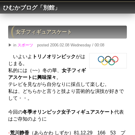
ひむかブログ「別館」
女子フィギュアスケート
▶ in
スポーツ
posted 2006.02.08 Wednesday / 00:08
いよいよ
トリノオリンピック
がは
じまる。
私的には（~~）冬の華、
女子フィギ
アスケートに興味深々
。
テレビを見ながら自分なりに採点して楽しむ。
私は、どちらかと言うと技より芸術的な演技が好きで
して・・。
今回の
冬季オリンピック女子フィギュアスケート
代表
はご存知のように
荒川静香
（あらかわ しずか）81.12.29 166 53 プ