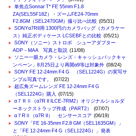
単焦点Sonnar T* FE 55mm F1.8
ZA(SEL55F18Z）・ズームFE24-70mm
F2.8GM（SEL2470GM）撮り比べ比較
(05/31)
SONYα7RII用 1300円のカメラバッグ（カメラケー
ス）純正ボディケース LCSEBFとの比較
(05/21)
SONY（ソニー）ストロボ シューアダプター
ADP－MAA 写真と取説
(11/08)
ソニー一眼カメラ・レンズ・キャッシュバックキャ
ンペーン」8月25日より再開α9等は対象外
(08/24)
SONY FE 12-24mm F4 G （SEL1224G）の実写サ
ンプル写真です。
(07/22)
超広角ズームレンズ FE 12-24mm F4 G
（SEL1224G）購入
(07/15)
α７ＲⅡ（α7R II ILCE-7RM2）オリジナルショルダ
ーネックストラップ作成（PART2）
(07/07)
α７RⅡ（α7R II） センサースコア
(06/19)
SONY「FE 16-35mm F2.8 GM（SEL1635GM）」
と「FE 12-24mm F4 G（SEL1224G）」発表