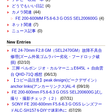
どうでもいい日記
(4)
カメラ関連
(44)
FE 200-600MM F5.6-6.3 G OSS SEL200600G
(4)
ネット関連
(7)
ニュース記事
(0)
New Entries
FE 24-70mm F2.8 GM（SEL2470GM）故障不具合
修理(ズーム外装ゴムラバー劣化・フードロック破
損)
(02/10)
三脚 ベルボン ジオ・カルマーニュE645L ＋ 自由雲
台 QHD-71Q 感想
(06/13)
【コピー品注意】peak design(ピークデザイン）
anchor links(アンカーリンクス)AL-4
(09/19)
FE 200-600mm F5.6-6.3 G OSS SEL200600G 試し
撮り・撮影チェック（２）
(07/31)
SONY FE 200-600mm F5.6-6.3 G OSS レンズフー
ドALC-SH157をDIYで迷彩色に
(07/29)