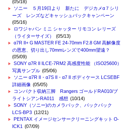
(05/18)
ソニー ５月19日より 新たに デジカメα７シリ
ーズ レンズなどキャッシュバックキャンペーン
(05/16)
ロワジャパン ミニ シャッター リモコン レリーズ
（ライターサイズ）
(05/13)
α7R II+ G MASTER FE 24-70mm F2.8 GM 高解像度
の恩恵、切り出し70mmレンズで400mm望遠？
(05/09)
SONY α7R II ILCE-7RM2 高感度性能 （ISO25600）
写真サンプル
(05/06)
ソニー α7R II・α7S II・α7 II ボディケース LCSEBF
詳細画像
(05/05)
コンパクト収納三脚 Rangers ゴールドRA010/ブ
ライトシアンRA011 感想
(10/14)
SONY（ソニー)のカメラバック、バックパック
LCS-BP3
(12/21)
PENTAX イメージセンサークリーニングキット O-
ICK1
(07/09)