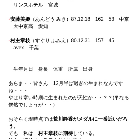
リンスホテル 宮城
安藤美姫
（あんどう みき）87.12.18 162 53 中京
大中京高 愛知
村主章枝
（すぐり ふみえ）80.12.31 157 45
avex 千葉
生年月日 身長 体重 所属 出身
あらま・・皆さん 12月半ば過ぎの生まれなんです
ね・・・
やはり寒い時期に生まれたのが天性か・・？？(単なる
偶然でしょうが・・)
おそらく現時点では
荒川静香がメダルに一番近いだろ
う。
でも 私は
村主章枝に期待
している。