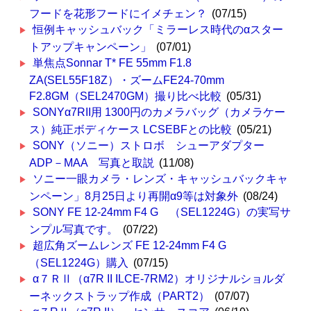
フードを花形フードにイメチェン？
(07/15)
恒例キャッシュバック「ミラーレス時代のαスター
トアップキャンペーン」
(07/01)
単焦点Sonnar T* FE 55mm F1.8
ZA(SEL55F18Z）・ズームFE24-70mm
F2.8GM（SEL2470GM）撮り比べ比較
(05/31)
SONYα7RII用 1300円のカメラバッグ（カメラケー
ス）純正ボディケース LCSEBFとの比較
(05/21)
SONY（ソニー）ストロボ シューアダプター
ADP－MAA 写真と取説
(11/08)
ソニー一眼カメラ・レンズ・キャッシュバックキャ
ンペーン」8月25日より再開α9等は対象外
(08/24)
SONY FE 12-24mm F4 G （SEL1224G）の実写サ
ンプル写真です。
(07/22)
超広角ズームレンズ FE 12-24mm F4 G
（SEL1224G）購入
(07/15)
α７ＲⅡ（α7R II ILCE-7RM2）オリジナルショルダ
ーネックストラップ作成（PART2）
(07/07)