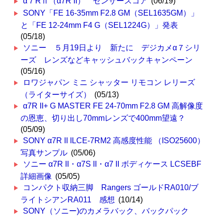
α７RⅡ（α7R II） センサースコア
(06/19)
SONY「FE 16-35mm F2.8 GM（SEL1635GM）」
と「FE 12-24mm F4 G（SEL1224G）」発表
(05/18)
ソニー ５月19日より 新たに デジカメα７シリ
ーズ レンズなどキャッシュバックキャンペーン
(05/16)
ロワジャパン ミニ シャッター リモコン レリーズ
（ライターサイズ）
(05/13)
α7R II+ G MASTER FE 24-70mm F2.8 GM 高解像度
の恩恵、切り出し70mmレンズで400mm望遠？
(05/09)
SONY α7R II ILCE-7RM2 高感度性能 （ISO25600）
写真サンプル
(05/06)
ソニー α7R II・α7S II・α7 II ボディケース LCSEBF
詳細画像
(05/05)
コンパクト収納三脚 Rangers ゴールドRA010/ブ
ライトシアンRA011 感想
(10/14)
SONY（ソニー)のカメラバック、バックパック