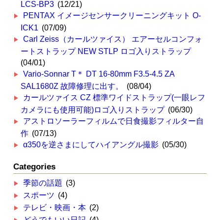
LCS-BP3
(12/21)
PENTAX イメージセンサークリーニングキット O-
ICK1
(07/09)
Carl Zeiss（カールツァイス） エアーセルコンフォ
ートストラップ NEW STLP ロゴ入りストラップ
(04/01)
Vario-Sonnar T＊ DT 16-80mm F3.5-4.5 ZA
SAL1680Z 故障修理に出す。
(08/04)
カールツァイス CZ 標準ワイドストラップ(一眼レフ
カメラにも使用可能)ロゴ入りストラップ
(06/30)
アストロソーラーフィルムで日食撮影フィルター自
作
(07/13)
α350を逆さまにしてハイアングル撮影
(05/30)
Categories
季節の話題
(3)
スポーツ
(4)
テレビ・映画・本
(2)
どうでもいい日記
(4)