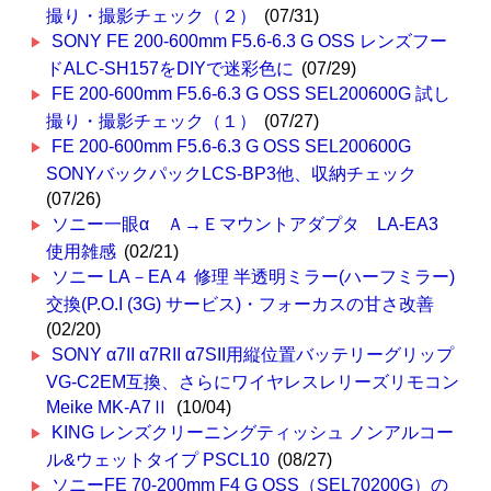
撮り・撮影チェック（２）
(07/31)
SONY FE 200-600mm F5.6-6.3 G OSS レンズフー
ドALC-SH157をDIYで迷彩色に
(07/29)
FE 200-600mm F5.6-6.3 G OSS SEL200600G 試し
撮り・撮影チェック（１）
(07/27)
FE 200-600mm F5.6-6.3 G OSS SEL200600G
SONYバックパックLCS-BP3他、収納チェック
(07/26)
ソニー一眼α Ａ→Ｅマウントアダプタ LA-EA3
使用雑感
(02/21)
ソニー LA－EA４ 修理 半透明ミラー(ハーフミラー)
交換(P.O.I (3G) サービス)・フォーカスの甘さ改善
(02/20)
SONY α7II α7RII α7SII用縦位置バッテリーグリップ
VG-C2EM互換、さらにワイヤレスレリーズリモコン
Meike MK-A7Ⅱ
(10/04)
KING レンズクリーニングティッシュ ノンアルコー
ル&ウェットタイプ PSCL10
(08/27)
ソニーFE 70-200mm F4 G OSS（SEL70200G）の