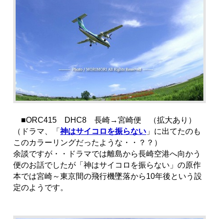
■ORC415 DHC8 長崎→宮崎便 （拡大あり）
（ドラマ、「
神はサイコロを振らない
」に出てたのも
このカラーリングだったような・・？？）
余談ですが・・ドラマでは離島から長崎空港へ向かう
便のお話でしたが「神はサイコロを振らない」の原作
本では宮崎～東京間の飛行機墜落から10年後という設
定のようです。