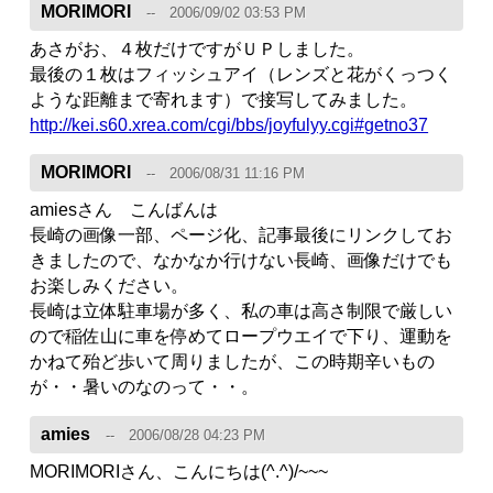
MORIMORI
2006/09/02 03:53 PM
あさがお、４枚だけですがＵＰしました。
最後の１枚はフィッシュアイ（レンズと花がくっつく
ような距離まで寄れます）で接写してみました。
http://kei.s60.xrea.com/cgi/bbs/joyfulyy.cgi#getno37
MORIMORI
2006/08/31 11:16 PM
amiesさん こんばんは
長崎の画像一部、ページ化、記事最後にリンクしてお
きましたので、なかなか行けない長崎、画像だけでも
お楽しみください。
長崎は立体駐車場が多く、私の車は高さ制限で厳しい
ので稲佐山に車を停めてロープウエイで下り、運動を
かねて殆ど歩いて周りましたが、この時期辛いもの
が・・暑いのなのって・・。
amies
2006/08/28 04:23 PM
MORIMORIさん、こんにちは(^.^)/~~~