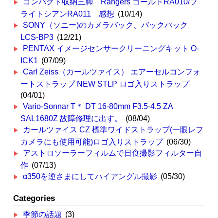
コンパクト収納三脚 Rangers ゴールドRA010/ブ
ライトシアンRA011 感想
(10/14)
SONY（ソニー)のカメラバック、バックパック
LCS-BP3
(12/21)
PENTAX イメージセンサークリーニングキット O-
ICK1
(07/09)
Carl Zeiss（カールツァイス） エアーセルコンフォ
ートストラップ NEW STLP ロゴ入りストラップ
(04/01)
Vario-Sonnar T＊ DT 16-80mm F3.5-4.5 ZA
SAL1680Z 故障修理に出す。
(08/04)
カールツァイス CZ 標準ワイドストラップ(一眼レフ
カメラにも使用可能)ロゴ入りストラップ
(06/30)
アストロソーラーフィルムで日食撮影フィルター自
作
(07/13)
α350を逆さまにしてハイアングル撮影
(05/30)
Categories
季節の話題
(3)