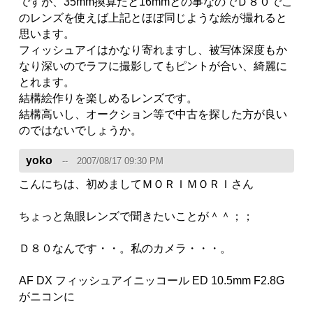
ですが、35mm換算だと16mmとの事なのでＤ８０でこ
のレンズを使えば上記とほぼ同じような絵が撮れると
思います。
フィッシュアイはかなり寄れますし、被写体深度もか
なり深いのでラフに撮影してもピントが合い、綺麗に
とれます。
結構絵作りを楽しめるレンズです。
結構高いし、オークション等で中古を探した方が良い
のではないでしょうか。
yoko
2007/08/17 09:30 PM
こんにちは、初めましてＭＯＲＩＭＯＲＩさん
ちょっと魚眼レンズで聞きたいことが＾＾；；
Ｄ８０なんです・・。私のカメラ・・・。
AF DX フィッシュアイニッコール ED 10.5mm F2.8G
がニコンに