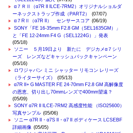
α７ＲⅡ（α7R II ILCE-7RM2）オリジナルショルダ
ーネックストラップ作成（PART2）
(07/07)
α７RⅡ（α7R II） センサースコア
(06/19)
SONY「FE 16-35mm F2.8 GM（SEL1635GM）」
と「FE 12-24mm F4 G（SEL1224G）」発表
(05/18)
ソニー ５月19日より 新たに デジカメα７シリ
ーズ レンズなどキャッシュバックキャンペーン
(05/16)
ロワジャパン ミニ シャッター リモコン レリーズ
（ライターサイズ）
(05/13)
α7R II+ G MASTER FE 24-70mm F2.8 GM 高解像度
の恩恵、切り出し70mmレンズで400mm望遠？
(05/09)
SONY α7R II ILCE-7RM2 高感度性能 （ISO25600）
写真サンプル
(05/06)
ソニー α7R II・α7S II・α7 II ボディケース LCSEBF
詳細画像
(05/05)