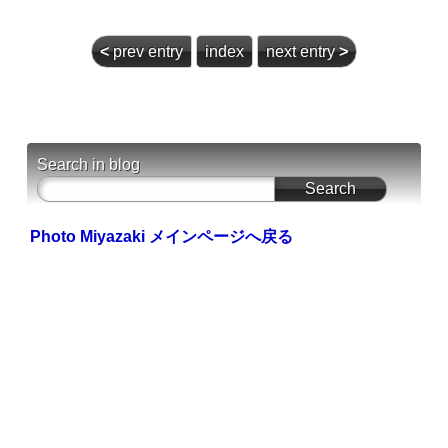
<
prev entry
index
next entry
>
Search in blog
Photo Miyazaki メインページへ戻る