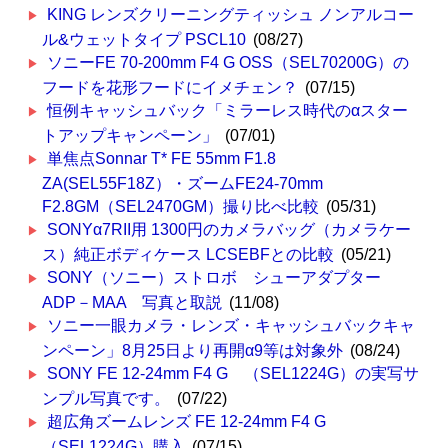
KING レンズクリーニングティッシュ ノンアルコー
ル&ウェットタイプ PSCL10
(08/27)
ソニーFE 70-200mm F4 G OSS（SEL70200G）の
フードを花形フードにイメチェン？
(07/15)
恒例キャッシュバック「ミラーレス時代のαスター
トアップキャンペーン」
(07/01)
単焦点Sonnar T* FE 55mm F1.8
ZA(SEL55F18Z）・ズームFE24-70mm
F2.8GM（SEL2470GM）撮り比べ比較
(05/31)
SONYα7RII用 1300円のカメラバッグ（カメラケー
ス）純正ボディケース LCSEBFとの比較
(05/21)
SONY（ソニー）ストロボ シューアダプター
ADP－MAA 写真と取説
(11/08)
ソニー一眼カメラ・レンズ・キャッシュバックキャ
ンペーン」8月25日より再開α9等は対象外
(08/24)
SONY FE 12-24mm F4 G （SEL1224G）の実写サ
ンプル写真です。
(07/22)
超広角ズームレンズ FE 12-24mm F4 G
（SEL1224G）購入
(07/15)