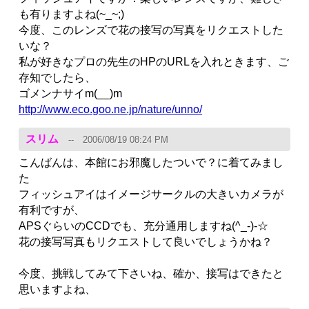
も有りますよね(~_~;)
今度、このレンズで花の接写の写真をリクエストした
いな？
私が好きなプロの先生のHPのURLを入れときます、ご
存知でしたら、
ゴメンナサイm(__)m
http://www.eco.goo.ne.jp/nature/unno/
スリム
2006/08/19 08:24 PM
こんばんは、本館にお邪魔したついで？に着てみまし
た
フィッシュアイはイメージサークルの大きいカメラが
有利ですが、
APSぐらいのCCDでも、充分通用しますね(^_-)-☆
花の接写写真もリクエストして良いでしょうかね？
今度、挑戦してみて下さいね、確か、接写はできたと
思いますよね、