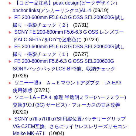
【コピー品注意】peak design(ピークデザイン）
anchor links(アンカーリンクス)AL-4
(09/19)
FE 200-600mm F5.6-6.3 G OSS SEL200600G 試し
撮り・撮影チェック（２）
(07/31)
SONY FE 200-600mm F5.6-6.3 G OSS レンズフー
ドALC-SH157をDIYで迷彩色に
(07/29)
FE 200-600mm F5.6-6.3 G OSS SEL200600G 試し
撮り・撮影チェック（１）
(07/27)
FE 200-600mm F5.6-6.3 G OSS SEL200600G
SONYバックパックLCS-BP3他、収納チェック
(07/26)
ソニー一眼α Ａ→Ｅマウントアダプタ LA-EA3
使用雑感
(02/21)
ソニー LA－EA４ 修理 半透明ミラー(ハーフミラー)
交換(P.O.I (3G) サービス)・フォーカスの甘さ改善
(02/20)
SONY α7II α7RII α7SII用縦位置バッテリーグリップ
VG-C2EM互換、さらにワイヤレスレリーズリモコン
Meike MK-A7Ⅱ
(10/04)