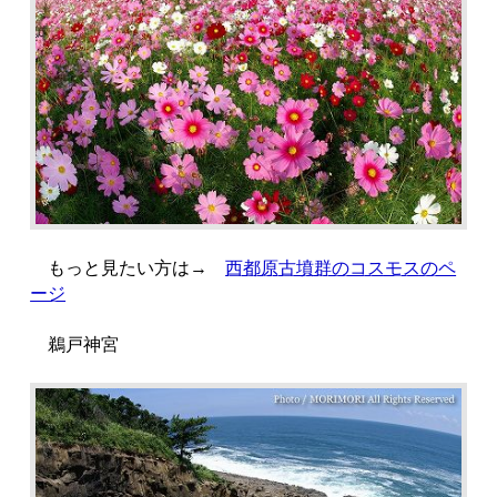
もっと見たい方は→
西都原古墳群のコスモスのペ
ージ
鵜戸神宮