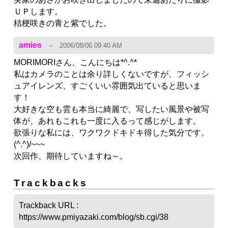
ＵＰします。
桔梗咲きの青と紫でした。
amies
2006/08/06 09:40 AM
MORIMORIさん、こんにちは*^.^*
私はカメラのことは余り詳しくないですが、フィッシ
ュアイレンズ、すごくいい雰囲気出ていると思いま
す！
大好きな空も雲も本当に綺麗で、写したい風景や被写
体が、あれもこれも一度に入るって感じがします。
欲張りな私には、ワクワクドキドキ得した気分です。
(^.^)/~~~
次回作、期待していますね～。
Trackbacks
Trackback URL :
https://www.pmiyazaki.com/blog/sb.cgi/38