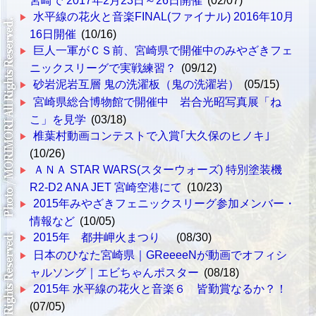
宮崎で 2017年2月23日～26日開催
(02/07)
水平線の花火と音楽FINAL(ファイナル) 2016年10月
16日開催
(10/16)
巨人一軍がＣＳ前、宮崎県で開催中のみやざきフェ
ニックスリーグで実戦練習？
(09/12)
砂岩泥岩互層 鬼の洗濯板（鬼の洗濯岩）
(05/15)
宮崎県総合博物館で開催中 岩合光昭写真展「ね
こ」を見学
(03/18)
椎葉村動画コンテストで入賞｢大久保のヒノキ｣
(10/26)
ＡＮＡ STAR WARS(スターウォーズ) 特別塗装機
R2-D2 ANA JET 宮崎空港にて
(10/23)
2015年みやざきフェニックスリーグ参加メンバー・
情報など
(10/05)
2015年 都井岬火まつり
(08/30)
日本のひなた宮崎県｜GReeeeNが動画でオフィシ
ャルソング｜エビちゃんポスター
(08/18)
2015年 水平線の花火と音楽６ 皆勤賞なるか？！
(07/05)