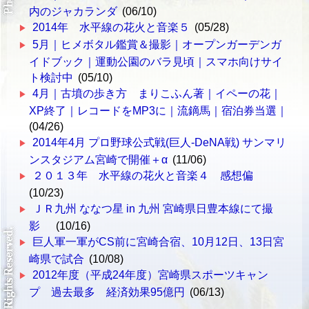
内のジャカランダ
(06/10)
2014年 水平線の花火と音楽５
(05/28)
5月｜ヒメボタル鑑賞＆撮影｜オープンガーデンガ
イドブック｜運動公園のバラ見頃｜スマホ向けサイ
ト検討中
(05/10)
4月｜古墳の歩き方 まりこふん著｜イペーの花｜
XP終了｜レコードをMP3に｜流鏑馬｜宿泊券当選｜
(04/26)
2014年4月 プロ野球公式戦(巨人-DeNA戦) サンマリ
ンスタジアム宮崎で開催＋α
(11/06)
２０１３年 水平線の花火と音楽４ 感想偏
(10/23)
ＪＲ九州 ななつ星 in 九州 宮崎県日豊本線にて撮
影
(10/16)
巨人軍一軍がCS前に宮崎合宿、10月12日、13日宮
崎県で試合
(10/08)
2012年度（平成24年度）宮崎県スポーツキャン
プ 過去最多 経済効果95億円
(06/13)