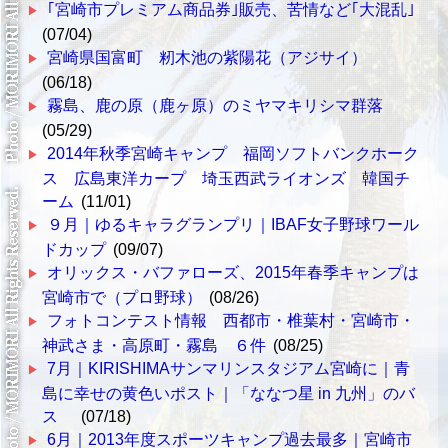
｢宮崎市プレミアム商品券｣販売、苦情など｢大混乱｣
(07/04)
宮崎県国富町 籾木池の紫陽花（アジサイ）
(06/18)
霧島、鹿の原（鹿ヶ原）のミヤマキリシマ群落
(05/29)
2014年秋季宮崎キャンプ 福岡ソフトバンクホーク
ス 広島東洋カープ 埼玉西武ライオンズ 韓国チ
ーム
(11/01)
９月｜ゆるキャラグランプリ｜IBAF女子野球ワール
ドカップ
(09/07)
オリックス・バファローズ、2015年春季キャンプは
宮崎市で（プロ野球）
(08/26)
フォトコンテスト情報 西都市・椎葉村・宮崎市・
神武さま・高原町・霧島 ６件
(08/25)
7月｜KIRISHIMAサンマリンスタジアム宮崎に｜青
島に幸せの黄色いポスト｜「ななつ星 in 九州」のバ
ス
(07/18)
6月｜2013年度スポーツキャンプ過去最多｜宮崎市