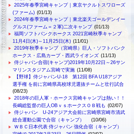
2025年春季宮崎キャンプ｜東京ヤクルトスワローズ
(ファーム)
(01/13)
2024年春季宮崎キャンプ｜東北楽天ゴールデンイー
グルス(ファーム＝２軍)二次キャンプ
(01/13)
福岡ソフトバンクホークス 2021宮崎秋季キャンプ
11月4日(木)～11月25日(木)
(11/01)
2019年秋季キャンプ（宮崎県）巨人・ソフトバンク
ホークス・広島カープ・西武ライオンズ
(11/13)
侍ジャパン合宿(キャンプ)2019年10月22日～26サン
マリンスタジアム宮崎で実施
(11/08)
【野球】侍ジャパンU-18 第12回 BFA U18アジア
選手権 を前に宮崎県高校球児選抜チームと壮行試合
(08/23)
2018年の巨人軍・ホークス宮崎キャンプは熱い！！
長嶋総監督の巨人OBｖｓホークスＯＢ戦も
(02/07)
侍ジャパン U-24アジア大会前に宮崎県宮崎市清武
総合運動公園で合宿（キャンプ）
(10/06)
ＷＢＣ日本代表 侍ジャパン 強化合宿（キャンプ）