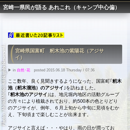
宮崎一県民が語る あれこれ（キャンプ中心偏）
宮崎県国富町 籾木池の紫陽花（アジサ
イ）
▶ in
自然･花
posted 2015.06.18 Thursday / 07:36
ここ数年、良く見聞きするようになった、国富町｢
籾木
池（籾木溜池）のアジサイ
｣を訪ねました。
｢
籾木池のアジサイ
｣は、地元堀内地区の活動グループ
の方々により植栽されており、約500本の色とりどり
のアジサイが、例年、６月上旬から中旬に見頃をむか
え、下旬頃まで楽しむことが出来ます。
アジサイと言えば・・・やはり、雨の日が潤ってお