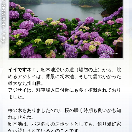
イイですネ！、
籾木池沿いの道（堤防の上）から、眺
めるアジサイは、背景に籾木池、そして雲のかかった
雄大な九州山脈。
アジサイは、駐車場入口付近にも多く植栽されており
ました。
桜の木もありましたので、桜の咲く時期も良いかも知
れませんね。
籾木池は、バス釣りのスポットとしても、釣り愛好家
から親しまれているとのことです。