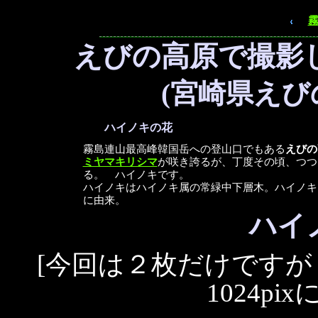
えびの高原で撮影
(宮崎県え
ハイノキの花
霧島連山最高峰韓国岳への登山口でもある
えびの
ミヤマキリシマ
が咲き誇るが、丁度その頃、つつ
る。 ハイノキです。
ハイノキはハイノキ属の常緑中下層木。ハイノキ
に由来。
ハイ
[今回は２枚だけです
1024p