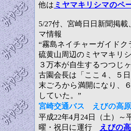
他は
ミヤマキリシマのペ
5/27付、宮崎日日新聞掲
マ情報
“霧島ネイチャーガイドク
硫黄山周辺のミヤマキリシ
３万本が自生するつつじ
古園会長は「ここ４、５日
末ごろから満開になり、
していた。”
宮崎交通バス えびの高原
平成22年4月24日（土）～
曜・祝日に運行
えびの高