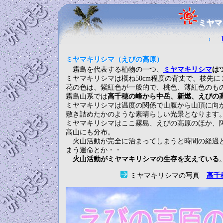
ミヤマ
ミヤマキリシマ（えびの高原）
霧島を代表する植物の一つ、
ミヤマキリシマ
は
ミヤマキリシマは概ね50cm程度の背丈で、枝先に
花の色は、紫紅色が一般的で、桃色、薄紅色のも
霧島山系では
高千穂の峰から中岳、新燃、えびの
ミヤマキリシマは温度の関係で山腹から山頂に向
敷き詰めたかのような素晴らしい光景となります
ミヤマキリシマはここ霧島、えびの高原のほか、
高山にも分布。
火山活動が完全に治まってしまうと時間の経過と
まう運命とか・・
火山活動がミヤマキリシマの生存を支えている
ミヤマキリシマの写真
高千