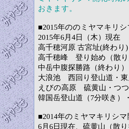
おきます。
■2015年ののミヤマキリ
2015年6月4日（木）現在
高千穂河原 古宮址(終わり
高千穂峰 登り始め（散り
中岳中腹探勝路（終わり）
大浪池 西回り登山道・東
えびの高原 硫黄山・つ
韓国岳登山道（7分咲き）
■2014年のミヤマキリシ
6月6日現在、硫黄山（散