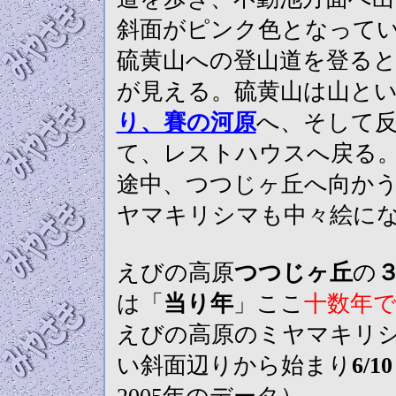
斜面がピンク色となって
硫黄山への登山道を登る
が見える。硫黄山は山と
り、賽の河原
へ、そして反
て、レストハウスへ戻
途中、つつじヶ丘へ向か
ヤマキリシマも中々絵に
えびの高原
つつじヶ丘
の
は「
当り年
」ここ
十数年
えびの高原のミヤマキリ
い斜面辺りから始まり
6/1