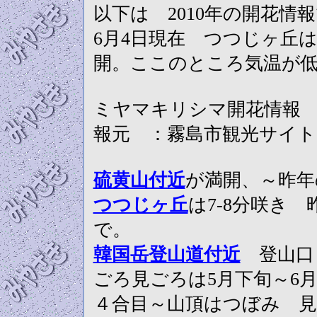
以下は 2010年の開花情
6月4日現在 つつじヶ丘
開。ここのところ気温が
ミヤマキリシマ開花情報 （
報元 ：霧島市観光サイト
硫黄山付近
が満開、～昨年
つつじヶ丘
は7-8分咲き
で。
韓国岳登山道付近
登山口～
ごろ見ごろは5月下旬～6
４合目～山頂はつぼみ 見