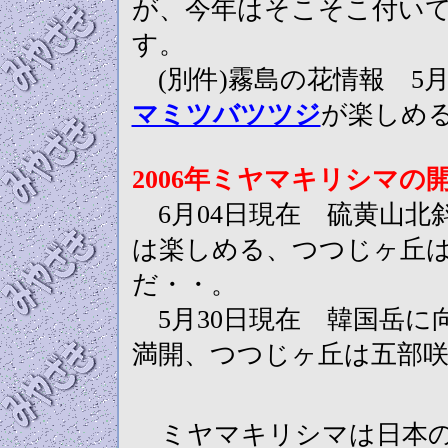
が、今年はそこそこ付い
す。
(別件)霧島の花情報 5
マミツバツツジ
が楽しめ
2006年ミヤマキリシマの
6月04日現在 硫黄山北
は楽しめる、つつじヶ丘
だ・・。
5月30日現在 韓国岳に
満開、つつじヶ丘は五部
ミヤマキリシマは日本