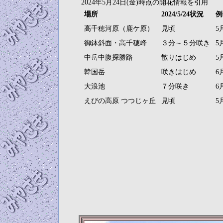
2024年5月24日(金)時点の開花情報を引用
場所
2024/5/24状況
例
高千穂河原（鹿ケ原）
見頃
5
御鉢斜面・高千穂峰
３分～５分咲き
5
中岳中腹探勝路
散りはじめ
5
韓国岳
咲きはじめ
6
大浪池
７分咲き
6
えびの高原 つつじヶ丘
見頃
5