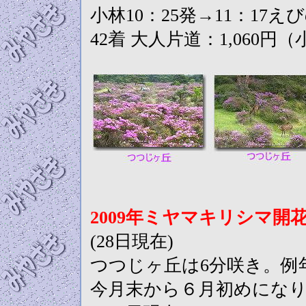
小林10：25発→11：17え
42着 大人片道：1,060
2009年ミヤマキリシマ開
(28日現在)
つつじヶ丘は6分咲き。例
今月末から６月初めにな