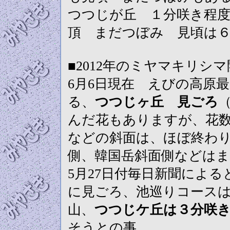
つつじが丘 １分咲き程
頂 まだつぼみ 見頃は６
■2012年のミヤマキリシ
6月6日現在 えびの高原
る、
つつじヶ丘 見ごろ
んだ花もありますが、花
などの斜面は、ほぼ終わ
側、韓国岳斜面側などは
5月27日付毎日新聞によ
に見ごろ、池巡りコース
山、
つつじケ丘は３分咲き
そうとの事。