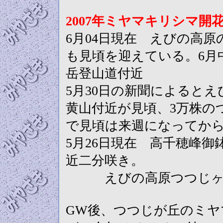
2007年ミヤマキリシマ開
6月04日現在 えびの高
も見頃を迎えている。6月
岳登山道付近
5月30日の新聞によるとえ
黄山付近が見頃、3万株の
で見頃は来週になってからか
5月26日現在 高千穂峰御
近二分咲き。
えびの高原つつじヶ丘
GW後、つつじが丘のミ