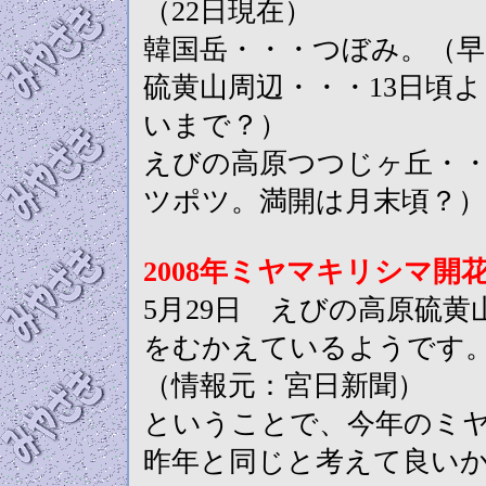
（22日現在）
韓国岳・・・つぼみ。（
硫黄山周辺・・・13日頃
いまで？）
えびの高原つつじヶ丘・
ツポツ。満開は月末頃？）
2008年ミヤマキリシマ開
5月29日 えびの高原硫
をむかえているようです。
（情報元：宮日新聞）
ということで、今年のミ
昨年と同じと考えて良い