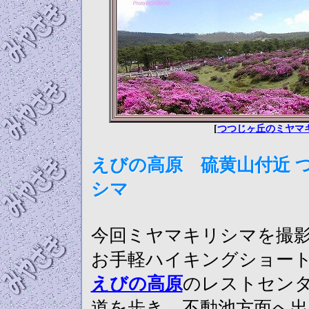
[
つつじヶ丘のミヤマ
えびの高原 硫黄山付近 
シマ
今回ミヤマキリシマを撮
お手軽ハイキングショー
えびの高原
のレストセンタ
道を歩き、不動池方面へ出