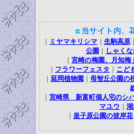
当サイト内、
｜
ミヤマキリシマ
｜
生駒高原
公園
｜
しゃくな
｜
宮崎の梅園、月知梅 
｜
フラワーフェスタ
｜
こど
｜
延岡植物園
｜
母智丘公園の
｜
宮崎県 新富町個人宅のシ
マユウ
｜
湖
｜
皇子原公園の彼岸花