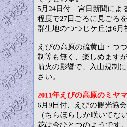
5月24日付 宮日新聞に
程度で27日ごろに見ごろ
群生地のつつじケ丘は6月
えびの高原の硫黄山・つ
制等も無く、楽しめます
噴火の影響で、入山規制
さい。
2011年えびの高原のミヤ
6月9日付、えびの観光協
（ちらほらしか咲いてな
花は今ひとつのようです