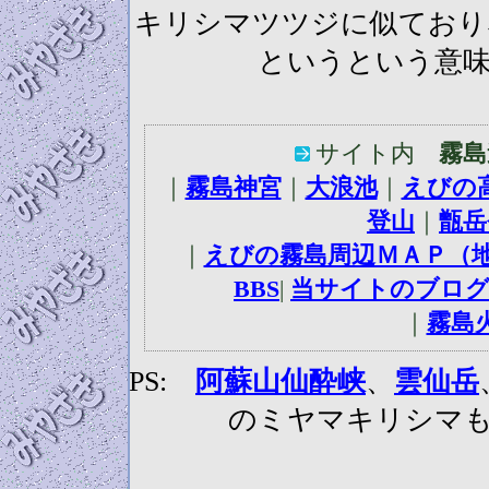
キリシマツツジに似ており
というという意
サイト内
霧島
｜
霧島神宮
｜
大浪池
｜
えびの
登山
｜
甑岳
｜
えびの霧島周辺ＭＡＰ（
BBS
|
当サイトのブロ
｜
霧島
PS:
阿蘇山仙酔峡
、
雲仙岳
のミヤマキリシマ