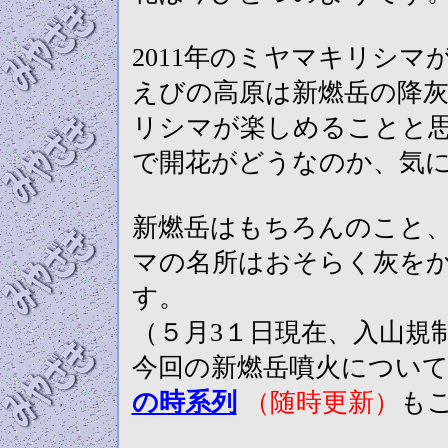
2011年のミヤマキリシ
えびの高原は新燃岳の降
リシマが楽しめることと
で開花がどうなのか、気
新燃岳はもちろんのこと
マの名所はおそらく灰を
す。
（５月3１日現在、入山規
今回の新燃岳噴火につい
の時系列
（随時更新）
も