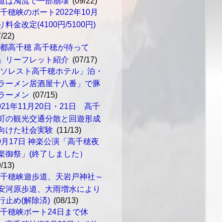
道は濁流で一部崩壊
(09/22)
千穂峡のボート2022年10月
り料金改定(4100円/5100円)
7/22)
都高千穂 高千穂が待って
」リーフレット紹介
(07/17)
「ソレスト高千穂ホテル」泊・
ラーメン居酒屋十八番」で豚
ラーメン
(07/15)
021年11月20日・21日 高千
町の観光交通分散と回遊形成
向けた社会実験
(11/13)
0月17日 神楽公演「高千穂夜
楽御祭」(終了しました）
9/13)
高千穂峡遊歩道、天岩戸神社～
安河原歩道、大雨増水により
行止め(解除済)
(08/13)
千穂峡ボート24日まで休