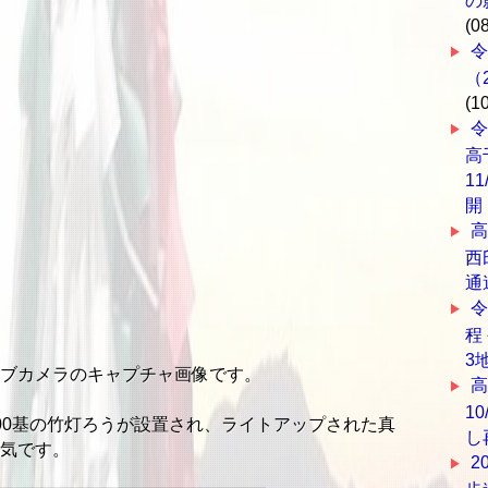
の
(0
（
(1
令
高
1
開
高
西
通
令
程
3
ブカメラのキャプチャ画像です。
1
00基の竹灯ろうが設置され、ライトアップされた真
し
気です。
2