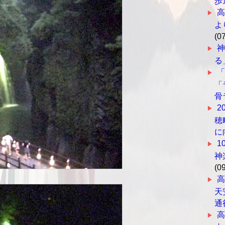
歩
高
よ
(0
神
る
「
骨
2
穂
に
1
神
(0
天
通
高