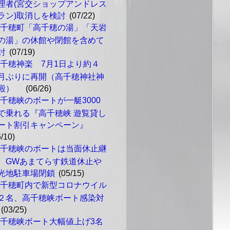
理者(宮交ショップアンドレス
ラン)取消しを検討
(07/22)
高千穂町「高千穂の湯」「天岩
の湯」の休館や閉館を含めて
討
(07/19)
千穂神楽 7月1日より約４
月ぶりに再開（高千穂神社神
楽殿）
(06/26)
千穂峡のボートが一艇3000
で乗れる『高千穂峡 遊覧貸し
ート割引キャンペーン』
6/10)
高千穂峡のボートは当面休止継
、GWあまてらす鉄道休止や
光地駐車場閉鎖
(05/15)
高千穂町内で新型コロナウイル
２名、高千穂峡ボート感染対
(03/25)
千穂峡ボート大幅値上げ3名