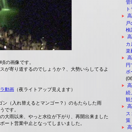
管
ト
戸
検
高
カ
高
20頃の画像です。
円
スが寄り道するのでしょうか？、大勢いらしてるよ
ボ
(0
ラ動画
（夜ライトアップ見えます）
続
観
ゴン（入れ替えるとマンゴー？）のもたらした雨
ようです。
ス
の大雨以来、やっと水位が下がり、再開出来ました
策
ボート営業中止となってしまいました。
高