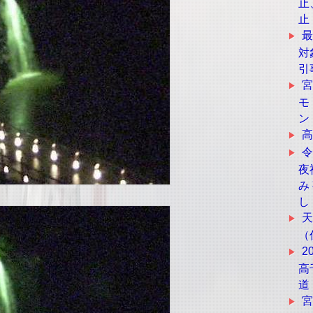
止
止
最
対
引
モ
ン
令
夜
み
し
（
2
高
道