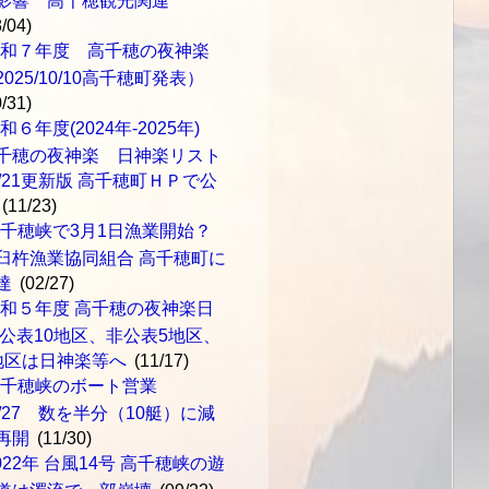
影響 高千穂観光関連
8/04)
令和７年度 高千穂の夜神楽
2025/10/10高千穂町発表）
0/31)
和６年度(2024年-2025年)
千穂の夜神楽 日神楽リスト
1/21更新版 高千穂町ＨＰで公
(11/23)
千穂峡で3月1日漁業開始？
臼杵漁業協同組合 高千穂町に
達
(02/27)
和５年度 高千穂の夜神楽日
 公表10地区、非公表5地区、
地区は日神楽等へ
(11/17)
高千穂峡のボート営業
0/27 数を半分（10艇）に減
再開
(11/30)
022年 台風14号 高千穂峡の遊