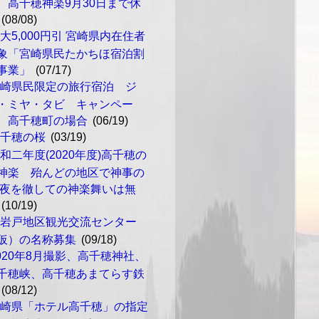
、高千穂神楽9月30日まで休
(08/08)
大5,000円引 宮崎県内在住者
象「宮崎県民たかちほ宿泊割
事業」
(07/17)
宮崎県民限定の旅行宿泊 ジ
・ミヤ・タビ キャンペー
 高千穂町の場合
(06/19)
高千穂の桜
(03/19)
和二年度(2020年度)高千穂の
神楽 殆んどの地区で神事の
 夜を徹しての神楽舞いは無
(10/19)
天岩戸地区観光交流センター
仮）の名称募集
(09/18)
020年8月撮影、高千穂神社、
千穂峡、高千穂あまてらす鉄
(08/12)
宮崎県「ホテル高千穂」の指定