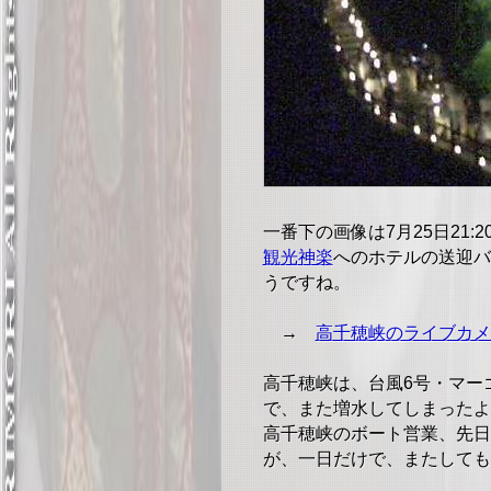
一番下の画像は7月25日21:
観光神楽
へのホテルの送迎バ
うですね。
→
高千穂峡のライブカメ
高千穂峡は、台風6号・マー
で、また増水してしまった
高千穂峡のボート営業、先日
が、一日だけで、またしても