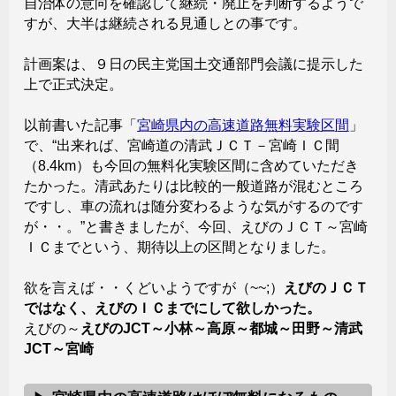
自治体の意向を確認して継続・廃止を判断するようで
すが、大半は継続される見通しとの事です。
計画案は、９日の民主党国土交通部門会議に提示した
上で正式決定。
以前書いた記事「
宮崎県内の高速道路無料実験区間
」
で、“出来れば、宮崎道の清武ＪＣＴ－宮崎ＩＣ間
（8.4km）も今回の無料化実験区間に含めていただき
たかった。清武あたりは比較的一般道路が混むところ
ですし、車の流れは随分変わるような気がするのです
が・・。”と書きましたが、今回、えびのＪＣＴ～宮崎
ＩＣまでという、期待以上の区間となりました。
欲を言えば・・くどいようですが（~~;）
えびのＪＣＴ
ではなく、えびのＩＣまでにして欲しかった。
えびの～
えびのJCT～小林～高原～都城～田野～清武
JCT～宮崎