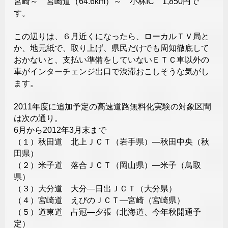
宮崎～ 宮崎道（64.6km）～ 小林IC 1,850円で
す。
この辺りは、６月近くになったら、ローカルＴＶ局と
か、地元紙で、取り上げ、県民だけでも周知徹底して
おかないと、支払い準備をしていないＥＴＣ車以外の
車がインターチェンジ出口で渋滞おこしそうな気がし
ます。
2011年度に追加予定の高速道路無料化実験の対象区間
は次の通り。
6月から2012年3月末まで
（１）秋田道 北上ＪＣＴ（岩手県）―秋田中央（秋
田県）
（２）米子道 落合ＪＣＴ（岡山県）―米子（鳥取
県）
（３）大分道 大分―日出ＪＣＴ（大分県）
（４）宮崎道 えびのＪＣＴ―宮崎（宮崎県）
（５）道東道 占冠―夕張（北海道、今年秋開通予
定）