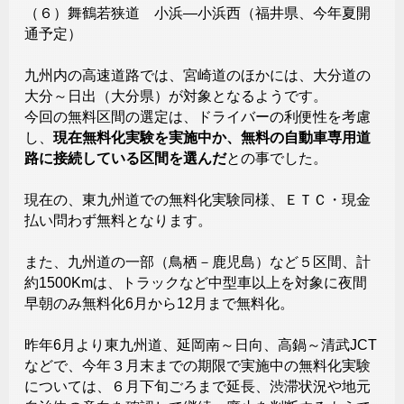
（６）舞鶴若狭道 小浜―小浜西（福井県、今年夏開
通予定）
九州内の高速道路では、宮崎道のほかには、大分道の
大分～日出（大分県）が対象となるようです。
今回の無料区間の選定は、ドライバーの利便性を考慮
し、
現在無料化実験を実施中か、無料の自動車専用道
路に接続している区間を選んだ
との事でした。
現在の、東九州道での無料化実験同様、ＥＴＣ・現金
払い問わず無料となります。
また、九州道の一部（鳥栖－鹿児島）など５区間、計
約1500Kmは、トラックなど中型車以上を対象に夜間
早朝のみ無料化6月から12月まで無料化。
昨年6月より東九州道、延岡南～日向、高鍋～清武JCT
などで、今年３月末までの期限で実施中の無料化実験
については、６月下旬ごろまで延長、渋滞状況や地元