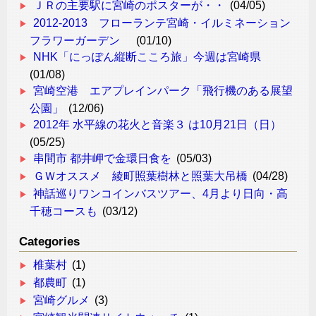
ＪＲの主要駅に宮崎のポスターが・・
(04/05)
2012-2013 フローランテ宮崎・イルミネーション
フラワーガーデン
(01/10)
NHK「にっぽん縦断こころ旅」今週は宮崎県
(01/08)
宮崎空港 エアプレインパーク「飛行機のある展望
公園」
(12/06)
2012年 水平線の花火と音楽３ は10月21日（日）
(05/25)
串間市 都井岬で金環日食を
(05/03)
ＧＷオススメ 綾町照葉樹林と照葉大吊橋
(04/28)
神話巡りワンコインバスツアー、4月より日向・高
千穂コースも
(03/12)
Categories
椎葉村
(1)
都農町
(1)
宮崎グルメ
(3)