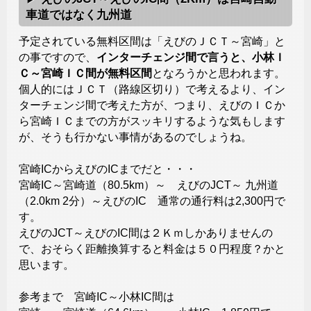
車道ではなく九州道
予定されている無料区間は「えびのＪＣＴ～宮崎」と
の事ですので、
インターチェンジ間で言うと、小林Ｉ
Ｃ～宮崎ＩＣ間が無料区間
となろうかと思われます。
個人的にはＪＣＴ（路線区切り）で考えるより、イン
ターチェンジ間で考えた方が、つまり、えびのＩＣか
ら宮崎ＩＣまでの方がスッキリするような気もします
が、そうも行かない事情があるのでしょうね。
宮崎ICからえびのICまでだと・・・
宮崎IC～宮崎道（80.5km）～ えびのJCT～ 九州道
（2.0km 2分）～えびのIC 通常の通行料は2,300円で
す。
えびのJCT～えびのIC間は２Ｋｍしかありませんの
で、おそらく距離換算すると料金は５０円程度？かと
思います。
参考まで 宮崎IC～小林IC間は