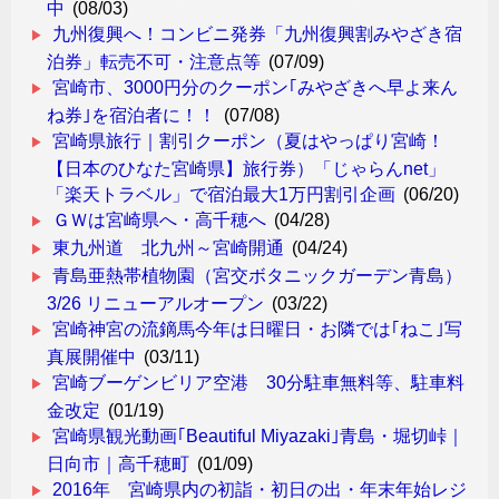
中
(08/03)
九州復興へ！コンビニ発券「九州復興割みやざき宿
泊券」転売不可・注意点等
(07/09)
宮崎市、3000円分のクーポン｢みやざきへ早よ来ん
ね券｣を宿泊者に！！
(07/08)
宮崎県旅行｜割引クーポン（夏はやっぱり宮崎！
【日本のひなた宮崎県】旅行券）「じゃらんnet」
「楽天トラベル」で宿泊最大1万円割引企画
(06/20)
ＧＷは宮崎県へ・高千穂へ
(04/28)
東九州道 北九州～宮崎開通
(04/24)
青島亜熱帯植物園（宮交ボタニックガーデン青島）
3/26 リニューアルオープン
(03/22)
宮崎神宮の流鏑馬今年は日曜日・お隣では｢ねこ｣写
真展開催中
(03/11)
宮崎ブーゲンビリア空港 30分駐車無料等、駐車料
金改定
(01/19)
宮崎県観光動画｢Beautiful Miyazaki｣青島・堀切峠｜
日向市｜高千穂町
(01/09)
2016年 宮崎県内の初詣・初日の出・年末年始レジ