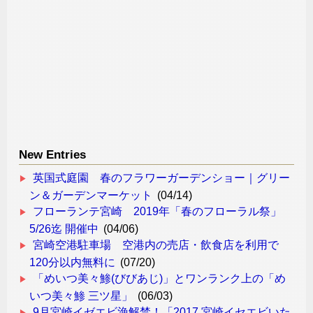
New Entries
英国式庭園 春のフラワーガーデンショー｜グリー
ン＆ガーデンマーケット
(04/14)
フローランテ宮崎 2019年「春のフローラル祭」
5/26迄 開催中
(04/06)
宮崎空港駐車場 空港内の売店・飲食店を利用で
120分以内無料に
(07/20)
「めいつ美々鯵(びびあじ)」とワンランク上の「め
いつ美々鯵 三ツ星」
(06/03)
9月宮崎イゼエビ漁解禁！「2017 宮崎イセエビいた