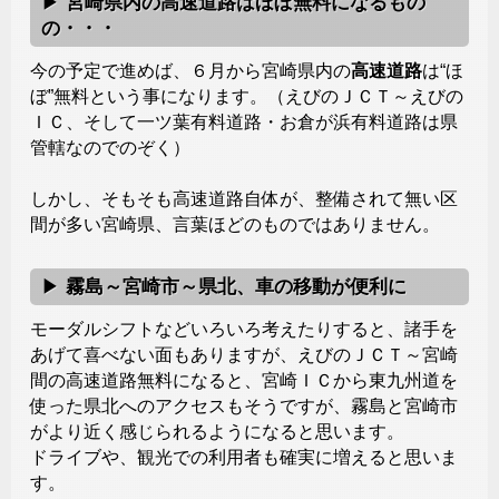
宮崎県内の高速道路はほぼ無料になるもの
の・・・
今の予定で進めば、６月から宮崎県内の
高速道路
は“ほ
ぼ”無料という事になります。（えびのＪＣＴ～えびの
ＩＣ、そして一ツ葉有料道路・お倉が浜有料道路は県
管轄なのでのぞく）
しかし、そもそも高速道路自体が、整備されて無い区
間が多い宮崎県、言葉ほどのものではありません。
霧島～宮崎市～県北、車の移動が便利に
モーダルシフトなどいろいろ考えたりすると、諸手を
あげて喜べない面もありますが、えびのＪＣＴ～宮崎
間の高速道路無料になると、宮崎ＩＣから東九州道を
使った県北へのアクセスもそうですが、霧島と宮崎市
がより近く感じられるようになると思います。
ドライブや、観光での利用者も確実に増えると思いま
す。