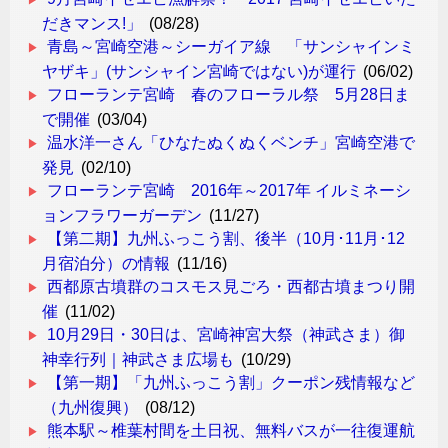
だきマンス!」
(08/28)
青島～宮崎空港～シーガイア線 「サンシャインミ
ヤザキ」(サンシャイン宮崎ではない)が運行
(06/02)
フローランテ宮崎 春のフローラル祭 5月28日ま
で開催
(03/04)
温水洋一さん「ひなたぬくぬくベンチ」宮崎空港で
発見
(02/10)
フローランテ宮崎 2016年～2017年 イルミネーシ
ョンフラワーガーデン
(11/27)
【第二期】九州ふっこう割、後半（10月･11月･12
月宿泊分）の情報
(11/16)
西都原古墳群のコスモス見ごろ・西都古墳まつり開
催
(11/02)
10月29日・30日は、宮崎神宮大祭（神武さま）御
神幸行列｜神武さま広場も
(10/29)
【第一期】「九州ふっこう割」クーポン残情報など
（九州復興）
(08/12)
熊本駅～椎葉村間を土日祝、無料バスが一往復運航