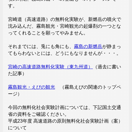
す。
宮崎道（高速道路）の無料化実験が、新燃岳の噴火で
沈み込んだ、霧島観光・宮崎観光の起爆剤の一つとな
ってくれることを願ってやみません。
それまでには、兎にも角にも、
霧島の新燃岳
が静まっ
てもらわないとには、どうにもなりませんが・・・。
宮崎の高速道路無料化実験（東九州道）
（過去に書い
た記事）
霧島観光・えびの観光
（霧島えびの関連のトップペ
ージ）
今回の無料化社会実験計画については、下記国土交通
省の資料をご確認ください。
平成23年度 高速道路の原則無料化社会実験計画（案）
について