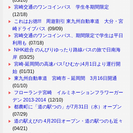
(03/20)
宮崎交通のワンコインパス 学生冬期間限定
(12/18)
これはお徳!!! 周遊割引 東九州自動車道 大分・宮
崎ドライブパス
(09/09)
宮崎交通のワンコインパス、期間限定で学生は平日
利用も
(07/18)
NHK総合 のんびりゆったり路線バスの旅で日南海
岸
(03/25)
宮崎-延岡間の高速バス｢ひむか｣4月1日より運行開
始
(01/31)
東九州自動車道 宮崎市－延岡間 3月16日開通
(01/10)
フローランテ宮崎 イルミネーションフラワーガー
デン 2013-2014
(12/10)
都農町に「道の駅つの」が7月31日（水）オープン
(07/29)
道の駅えびの 4月20日オープン・道の駅つのも近々
(04/21)