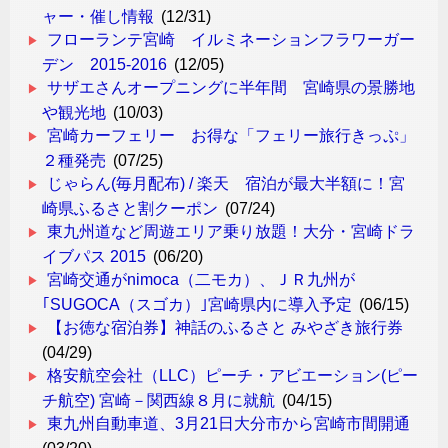
ャー・催し情報
(12/31)
フローランテ宮崎 イルミネーションフラワーガー
デン 2015-2016
(12/05)
サザエさんオープニングに半年間 宮崎県の景勝地
や観光地
(10/03)
宮崎カーフェリー お得な「フェリー旅行きっぷ」
２種発売
(07/25)
じゃらん(毎月配布) / 楽天 宿泊が最大半額に！宮
崎県ふるさと割クーポン
(07/24)
東九州道など周遊エリア乗り放題！大分・宮崎ドラ
イブパス 2015
(06/20)
宮崎交通がnimoca（二モカ）、ＪＲ九州が
｢SUGOCA（スゴカ）｣宮崎県内に導入予定
(06/15)
【お徳な宿泊券】神話のふるさと みやざき旅行券
(04/29)
格安航空会社（LLC）ピーチ・アビエーション(ピー
チ航空) 宮崎－関西線８月に就航
(04/15)
東九州自動車道、3月21日大分市から宮崎市間開通