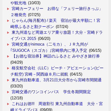
や観光地
(10/03)
宮崎カーフェリー お得な「フェリー旅行きっぷ」
２種発売
(07/25)
じゃらん(毎月配布) / 楽天 宿泊が最大半額に！宮
崎県ふるさと割クーポン
(07/24)
東九州道など周遊エリア乗り放題！大分・宮崎ドラ
イブパス 2015
(06/20)
宮崎交通がnimoca（二モカ）、ＪＲ九州が
｢SUGOCA（スゴカ）｣宮崎県内に導入予定
(06/15)
【お徳な宿泊券】神話のふるさと みやざき旅行券
(04/29)
格安航空会社（LLC）ピーチ・アビエーション(ピー
チ航空) 宮崎－関西線８月に就航
(04/15)
東九州自動車道、3月21日大分市から宮崎市間開通
(03/20)
宮崎交通のワンコインパス 学生冬期間限定
(12/18)
これはお徳!!! 周遊割引 東九州自動車道 大分・宮
崎ドライブパス
(09/09)