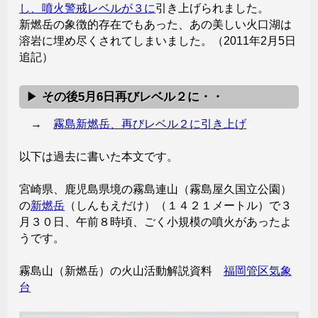
し、噴火警戒レベルが３に
引き上げられました。
新燃岳の象徴的存在でもあった、あの美しい火口湖は
溶岩に埋め尽くされてしまいました。（2011年2月5日
追記）
その後5月6日再びレベル２に・・
→
霧島新燃岳、再びレベル２に引き上げ
以下は過去に書いた本文です。
宮崎県、鹿児島県境の霧島連山（霧島屋久国立公園）
の
新燃岳
（しんもえだけ）（１４２１メートル）で３
月３０日、午前８時頃、ごく小規模の噴火があったよ
うです。
霧島山（新燃岳）の火山活動解説資料
福岡管区気象
台