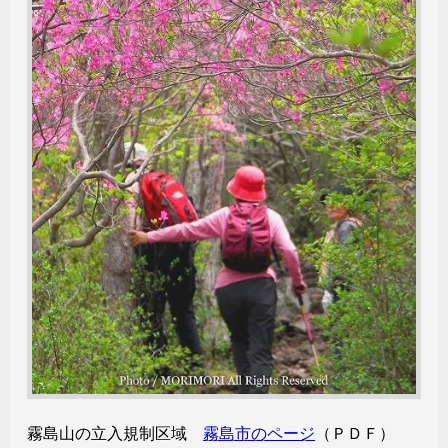
霧島山の立入規制区域
霧島市のページ
（ＰＤＦ）