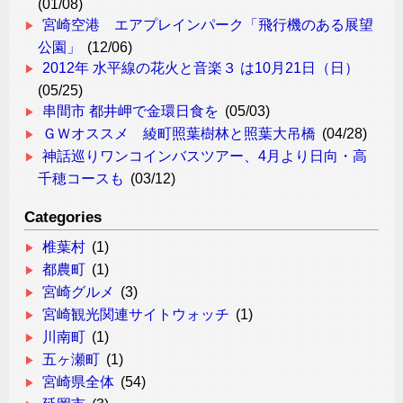
(01/08)
宮崎空港 エアプレインパーク「飛行機のある展望
公園」
(12/06)
2012年 水平線の花火と音楽３ は10月21日（日）
(05/25)
串間市 都井岬で金環日食を
(05/03)
ＧＷオススメ 綾町照葉樹林と照葉大吊橋
(04/28)
神話巡りワンコインバスツアー、4月より日向・高
千穂コースも
(03/12)
Categories
椎葉村
(1)
都農町
(1)
宮崎グルメ
(3)
宮崎観光関連サイトウォッチ
(1)
川南町
(1)
五ヶ瀬町
(1)
宮崎県全体
(54)