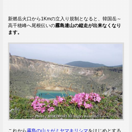
新燃岳火口から1Kmの立入り規制となると、韓国岳～
高千穂峰へ尾根伝いの
霧島連山の縦走が出来なくなり
ます。
これから
霧島の山々がミヤマキリシマ
をはじめとする