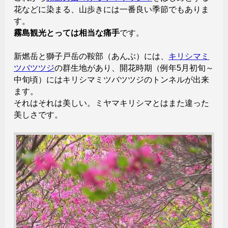
花などに染まる、山歩きには一番良い季節でもありま
す。
霧島観光とっては相当な痛手
です。
新燃岳と獅子戸岳の鞍部（あんぶ）には、
キリシマミ
ツバツツジ
の群生地があり、開花時期（例年5月初旬～
中旬頃）にはキリシマミツバツツジのトンネルが出来
ます。
それはそれは美しい。ミヤマキリシマとはまた違った
美しさです。