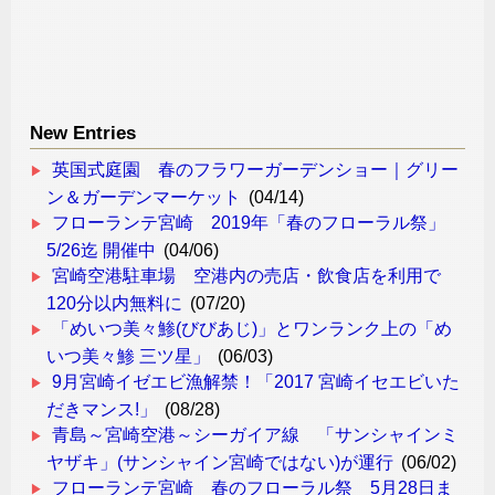
New Entries
英国式庭園 春のフラワーガーデンショー｜グリー
ン＆ガーデンマーケット
(04/14)
フローランテ宮崎 2019年「春のフローラル祭」
5/26迄 開催中
(04/06)
宮崎空港駐車場 空港内の売店・飲食店を利用で
120分以内無料に
(07/20)
「めいつ美々鯵(びびあじ)」とワンランク上の「め
いつ美々鯵 三ツ星」
(06/03)
9月宮崎イゼエビ漁解禁！「2017 宮崎イセエビいた
だきマンス!」
(08/28)
青島～宮崎空港～シーガイア線 「サンシャインミ
ヤザキ」(サンシャイン宮崎ではない)が運行
(06/02)
フローランテ宮崎 春のフローラル祭 5月28日ま