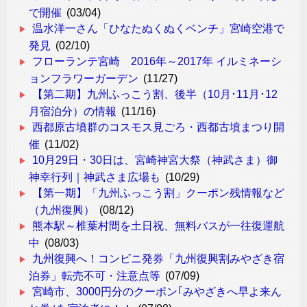
で開催
(03/04)
温水洋一さん「ひなたぬくぬくベンチ」宮崎空港で
発見
(02/10)
フローランテ宮崎 2016年～2017年 イルミネーシ
ョンフラワーガーデン
(11/27)
【第二期】九州ふっこう割、後半（10月･11月･12
月宿泊分）の情報
(11/16)
西都原古墳群のコスモス見ごろ・西都古墳まつり開
催
(11/02)
10月29日・30日は、宮崎神宮大祭（神武さま）御
神幸行列｜神武さま広場も
(10/29)
【第一期】「九州ふっこう割」クーポン残情報など
（九州復興）
(08/12)
熊本駅～椎葉村間を土日祝、無料バスが一往復運航
中
(08/03)
九州復興へ！コンビニ発券「九州復興割みやざき宿
泊券」転売不可・注意点等
(07/09)
宮崎市、3000円分のクーポン｢みやざきへ早よ来ん