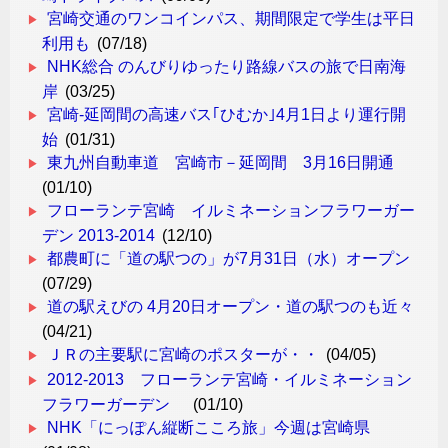
宮崎交通のワンコインパス、期間限定で学生は平日
利用も
(07/18)
NHK総合 のんびりゆったり路線バスの旅で日南海
岸
(03/25)
宮崎-延岡間の高速バス｢ひむか｣4月1日より運行開
始
(01/31)
東九州自動車道 宮崎市－延岡間 3月16日開通
(01/10)
フローランテ宮崎 イルミネーションフラワーガー
デン 2013-2014
(12/10)
都農町に「道の駅つの」が7月31日（水）オープン
(07/29)
道の駅えびの 4月20日オープン・道の駅つのも近々
(04/21)
ＪＲの主要駅に宮崎のポスターが・・
(04/05)
2012-2013 フローランテ宮崎・イルミネーション
フラワーガーデン
(01/10)
NHK「にっぽん縦断こころ旅」今週は宮崎県