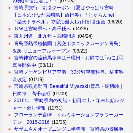
ね券｣を宿泊者に！！
(07/08)
宮崎県旅行｜割引クーポン（夏はやっぱり宮崎！
【日本のひなた宮崎県】旅行券）「じゃらんnet」
「楽天トラベル」で宿泊最大1万円割引企画
(06/20)
ＧＷは宮崎県へ・高千穂へ
(04/28)
東九州道 北九州～宮崎開通
(04/24)
青島亜熱帯植物園（宮交ボタニックガーデン青島）
3/26 リニューアルオープン
(03/22)
宮崎神宮の流鏑馬今年は日曜日・お隣では｢ねこ｣写
真展開催中
(03/11)
宮崎ブーゲンビリア空港 30分駐車無料等、駐車料
金改定
(01/19)
宮崎県観光動画｢Beautiful Miyazaki｣青島・堀切峠｜
日向市｜高千穂町
(01/09)
2016年 宮崎県内の初詣・初日の出・年末年始レジ
ャー・催し情報
(12/31)
フローランテ宮崎 イルミネーションフラワーガー
デン 2015-2016
(12/05)
サザエさんオープニングに半年間 宮崎県の景勝地