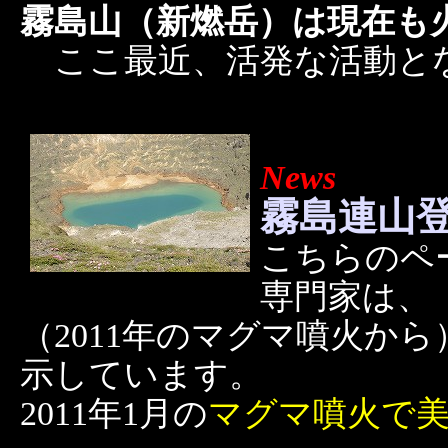
霧島山（新燃岳）は現在も
ここ最近、活発な活動と
News
霧島連山
こちらのペ
専門家は、
（2011年のマグマ噴火か
示しています。
2011年1月の
マグマ噴火で