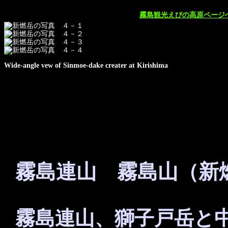
霧島観光えびの高原ページ
Wide-angle vew of Sinmoe-dake creater at Kirishima
霧島連山 霧島山（新
霧島連山、獅子戸岳と中