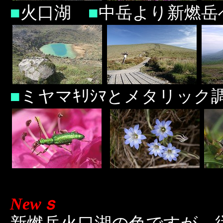
■
火口湖
■
中岳より新燃
■
ミヤマｷﾘｼﾏとメタリッ
Newｓ