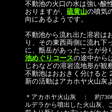
不動池の火口の水は強い酸性(
おりますが、
硫黄山
の噴気
向にあるようです。
不動池から流れ出た溶岩は
り、その東西両側に流れ下
に、甑岳があったことが分
池めぐりコース
の途中から
じわなどの溶岩流地形が観
不動池はおおきく分けると
新の活動はアカホヤ火山灰
＊アカホヤ火山灰 ： 約73
ルデラから噴出した火山灰、こ