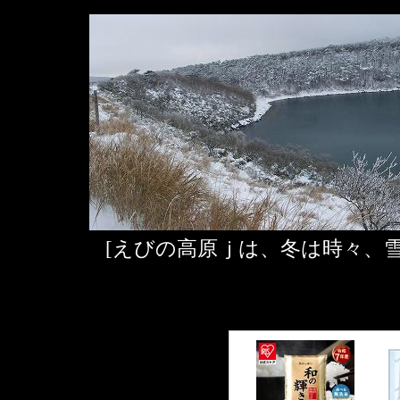
[えびの高原ｊは、冬は時々、