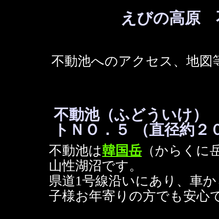
えびの高原 
不動池へのアクセス、地図
不動池（ふどういけ） La
トＮＯ．５ （直径約２０
不動池は
韓国岳
（からくに岳
山性湖沼です。
県道1号線沿いにあり、車
子様お年寄りの方でも安心