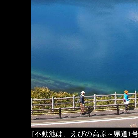
[不動池は、えびの高原～県道1