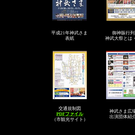
平成21年神武さま
御神賑行列
表紙
神武大祭とは
交通規制図
神武さま広
PDFファイル
出演団体紹
（市観光サイト）