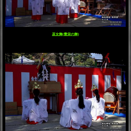
巫女舞(豊栄の舞)