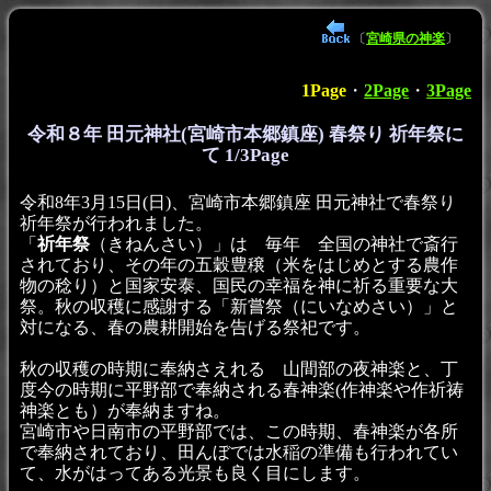
〔
宮崎県の神楽
〕
1Page
・
2Page
・
3Page
令和８年 田元神社(宮崎市本郷鎮座) 春祭り 祈年祭に
て 1/3Page
令和8年3月15日(日)、宮崎市本郷鎮座 田元神社で春祭り
祈年祭が行われました。
「
祈年祭
（きねんさい）」は 毎年 全国の神社で斎行
されており、その年の五穀豊穣（米をはじめとする農作
物の稔り）と国家安泰、国民の幸福を神に祈る重要な大
祭。秋の収穫に感謝する「新嘗祭（にいなめさい）」と
対になる、春の農耕開始を告げる祭祀です。
秋の収穫の時期に奉納さえれる 山間部の夜神楽と、丁
度今の時期に平野部で奉納される春神楽(作神楽や作祈祷
神楽とも）が奉納ますね。
宮崎市や日南市の平野部では、この時期、春神楽が各所
で奉納されており、田んぼでは水稲の準備も行われてい
て、水がはってある光景も良く目にします。