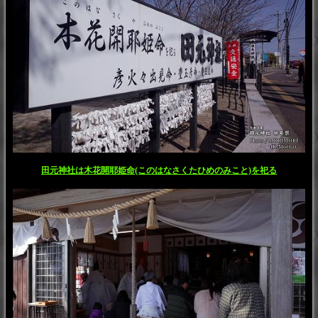
田元神社は木花開耶姫命(このはなさくたひめのみこと)を祀る