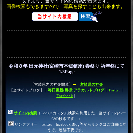
以下より、当サイト内の検索が出来ます。
画像検索もできますので、写真を探すことも出来ます。
令和８年 田元神社(宮崎市本郷鎮座) 春祭り 祈年祭にて
1/3Page
【宮崎県内の神楽関連】
➡
宮崎県の神楽
【当サイトブログ】｜
毎日更新(目標)アラカルトブログ
｜
Twitter
｜
Facebook
｜
サイト内検索
（Googleカスタム検索を利用した、当サイト内ペー
ジの検索です。）
リンクフリー twitter facebook Blog等からリンクはご自由にど
うぞ。連絡不要です。