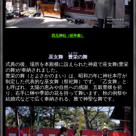
田元神社（祈年祭）
とよさか
巫女舞
豊栄
の舞
式典の後、場所を本殿横に設えられた神庭で巫女舞(豊栄
の舞)が奉納されました。
豊栄の舞（とよさかのまい）は、昭和25年に神社本庁が
制定した代表的な巫女舞（祭祀舞）です。「乙女舞」と
も呼ばれ、太陽の恵みや自然への感謝、五穀豊穣を祈
り、右手に榊や季節の花を持って舞います。秋の例祭や
結婚式などで広く奉納される、雅で神聖な舞です。