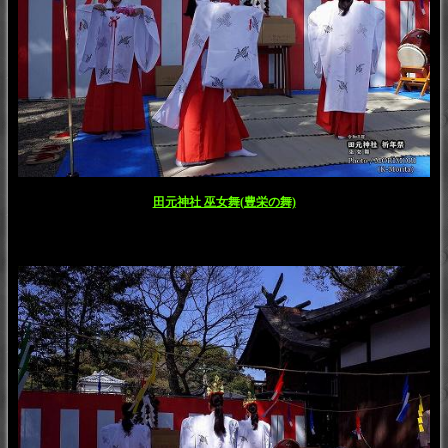
田元神社 巫女舞(豊栄の舞)