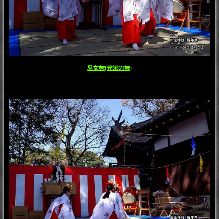
巫女舞(豊栄の舞)