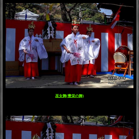
巫女舞(豊栄の舞)