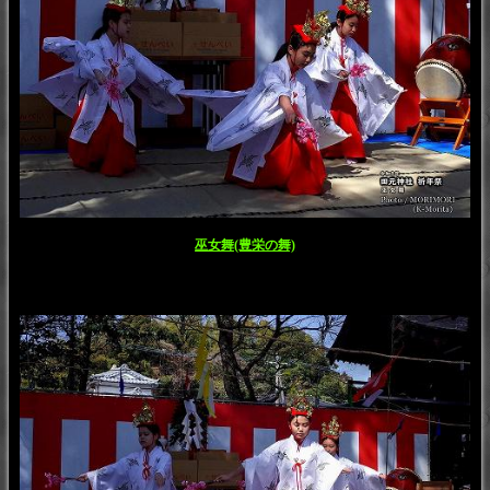
巫女舞(豊栄の舞)