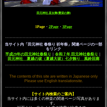
田元神社 巫女舞(豊栄の舞)
1Page
・
2Page
・
3Page
当サイト内「田元神社 春祭り 祈年祭」関連ページの一部
をリンク
平成29年の田元神社春祭り
｜
令和７年 田元神社春祭り
｜
田元神社 夏越の祓（夏越大祓）七夕飾り 風鈴回廊
The contents of this site are written in Japanese only
Please use English translationsite.
【サイト内検索のご案内】
当サイト内には多くの神楽の関連ページ/写真がありま
す。