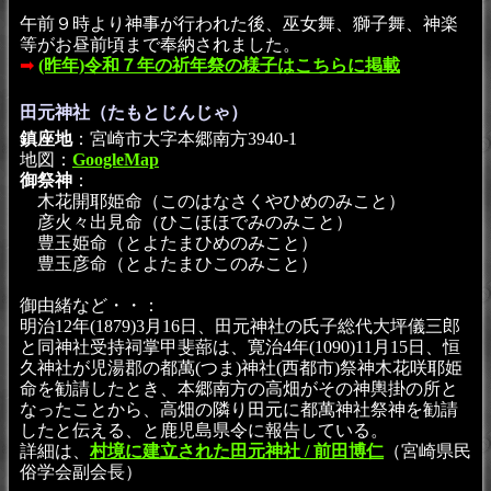
午前９時より神事が行われた後、巫女舞、獅子舞、神楽
等がお昼前頃まで奉納されました。
➡
(昨年)令和７年の祈年祭の様子はこちらに掲載
田元神社（たもとじんじゃ）
鎮座地
：宮崎市大字本郷南方3940-1
地図：
GoogleMap
御祭神
：
木花開耶姫命（このはなさくやひめのみこと）
彦火々出見命（ひこほほでみのみこと）
豊玉姫命（とよたまひめのみこと）
豊玉彦命（とよたまひこのみこと）
御由緒など・・：
明治12年(1879)3月16日、田元神社の氏子総代大坪儀三郎
と同神社受持祠掌甲斐蔀は、寛治4年(1090)11月15日、恒
久神社が児湯郡の都萬(つま)神社(西都市)祭神木花咲耶姫
命を勧請したとき、本郷南方の高畑がその神輿掛の所と
なったことから、高畑の隣り田元に都萬神社祭神を勧請
したと伝える、と鹿児島県令に報告している。
詳細は、
村境に建立された田元神社 / 前田博仁
（宮崎県民
俗学会副会長）