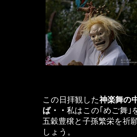
この日拝観した
神楽舞の
ば・・
私はこの｢めご舞｣
五穀豊穣と子孫繁栄を祈
しょう。