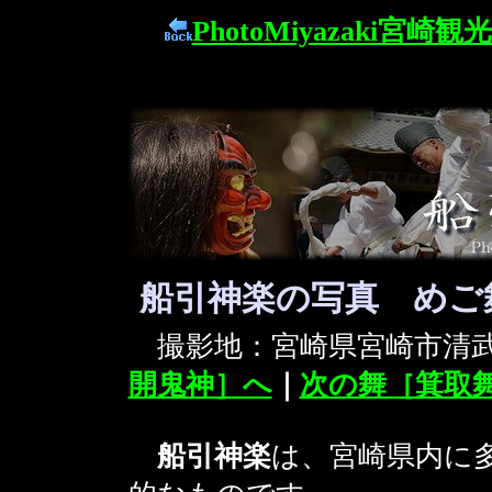
PhotoMiyazaki宮崎
船引神楽の写真 めご
撮影地：宮崎県宮崎市
開鬼神］へ
｜
次の舞［箕取
船引神楽
は、宮崎県内に