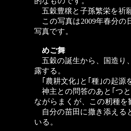
的なものです。
五穀豊穣と子孫繁栄を祈願
この写真は2009年春分の
写真です。
めご舞
五穀の誕生から、国造り、
露する。
｢農耕文化｣と｢種｣の起源
神主との問答のあと｢つと
ながらまくが、この籾種を
自分の苗田に撒き添えると
いる。