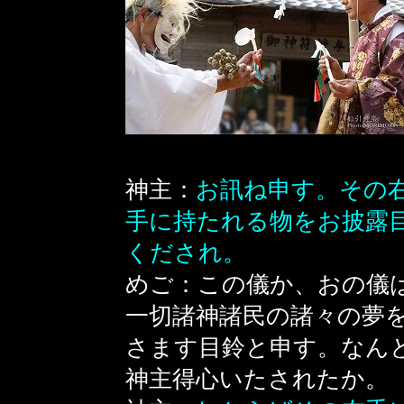
神主：
お訊ね申す。その
手に持たれる物をお披露
くだされ。
めご：この儀か、おの儀
一切諸神諸民の諸々の夢
さます目鈴と申す。なん
神主得心いたされたか。