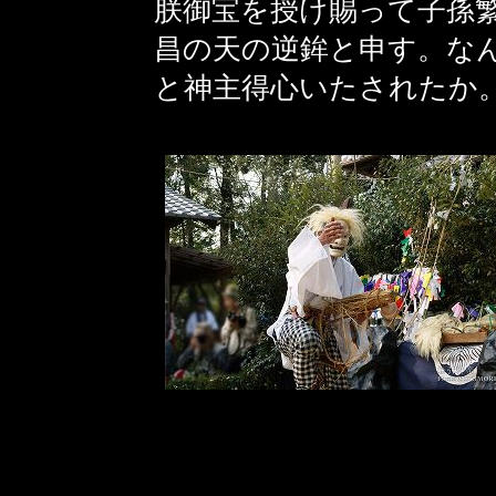
朕御宝を授け賜って子孫
昌の天の逆鉾と申す。な
と神主得心いたされたか