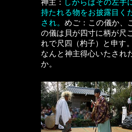
神主：
しからばその左手
持たれる物をお披露目く
され。
めご：この儀か、
の儀は貝が四寸に柄が尺
れで尺四（杓子）と申す
なんと神主得心いたされ
か。