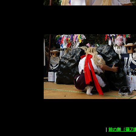
｜
前の舞［薙刀