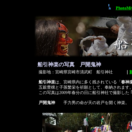
Photo
船引神楽の写真 戸開鬼神
撮影地：宮崎県宮崎市清武町 船引神社
｜
船引神楽
は、宮崎県内に多く残されている「
春神
五穀豊穣と子孫繁栄を祈願として、奉納されます
この写真は2009年春分の日に船引神社で撮影した
戸開鬼神
手力男の命が天の岩戸を開く神楽。