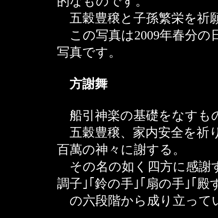
的なものです。
五穀豊穣と子孫繁栄を祈願
この写真は2009年春分の
写真です。
方謝舞
船引神楽の基礎をなすもの
五穀豊穣、家内安全を祈り
百萬の神々に謝する。
その名の如く四方に感謝する
調子｣｢鈴の手｣｢扇の手｣｢殿
の六段階から成り立って