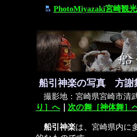
PhotoMiyazaki宮崎
船引神楽の写真 方謝
撮影地：宮崎県宮崎市
り］へ
｜
次の舞［神体舞］
船引神楽
は、宮崎県内に