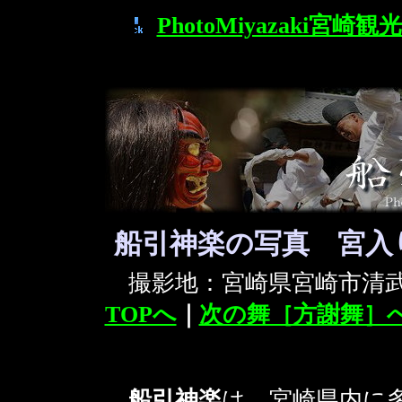
PhotoMiyazaki宮崎
船引神楽の写真 宮入
撮影地：宮崎県宮崎市
TOPへ
｜
次の舞［方謝舞］
船引神楽
は、宮崎県内に