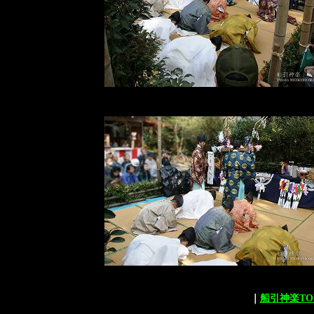
｜
船引神楽TO