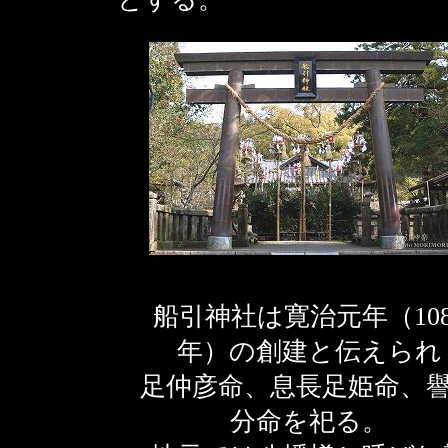
船引神社は寛治元年（108
年）の創建と伝えられ
足仲彦命、息長足姫命、
分命を祀る。