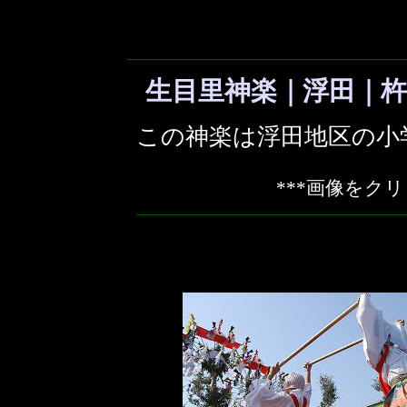
生目里神楽｜浮田｜
この神楽は浮田地区の小
***画像をク