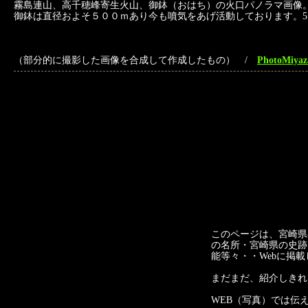
霧島連山、高千穂峰寄生火山、御鉢（おはち）の火口パノラマ画像
御鉢は直径およそ５００ｍあり今も噴気をあげ活動しております。
（部分的に撮影した画像を合成して作成したもの） /
PhotoMi
このページは、宮崎県
の名所・宮崎県の史跡
能等々・・Webに掲載
まだまだ、紹介しきれ
WEB（写真）では伝