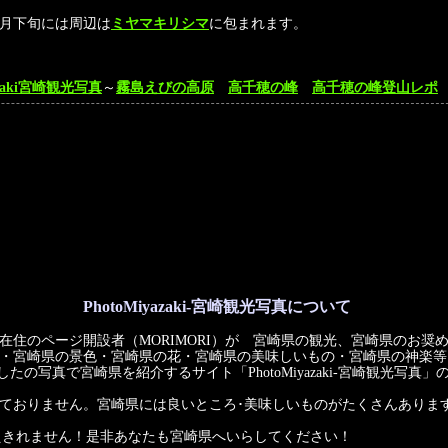
。
5月下旬には周辺は
ミヤマキリシマ
に包まれます。
yazaki宮崎観光写真
～
霧島えびの高原
高千穂の峰
高千穂の峰登山レポ
PhotoMiyazaki-宮崎観光写真について
在住のページ開設者（MORIMORI）が 宮崎県の観光、宮崎県のお奨
・宮崎県の景色・宮崎県の花・宮崎県の美味しいもの・宮崎県の神楽等
したの写真で宮崎県を紹介するサイト「PhotoMiyazaki-宮崎観光写真
ておりません。宮崎県には良いところ･美味しいものがたくさんありま
えきれません！是非あなたも宮崎県へいらしてください！