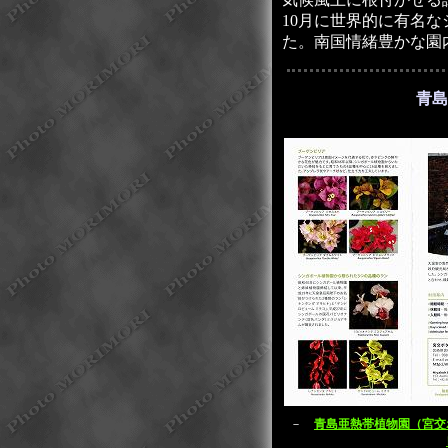
10月に世界的に有名
た。南国情緒豊かな園
青島
－
青島亜熱帯植物園（宮交