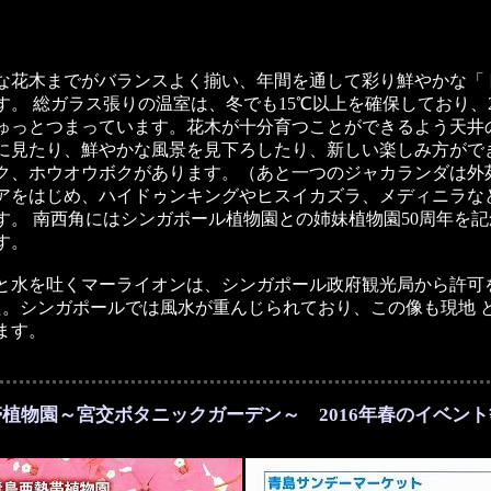
な花木までがバランスよく揃い、年間を通して彩り鮮やかな「
。 総ガラス張りの温室は、冬でも15℃以上を確保しており、
ぎゅっとつまっています。花木が十分育つことができるよう天井の
に見たり、鮮やかな風景を見下ろしたり、新しい楽しみ方がで
ク、ホウオウボクがあります。（あと一つのジャカランダは外
アをはじめ、ハイドゥンキングやヒスイカズラ、メディニラな
す。 南西角にはシンガポール植物園との姉妹植物園50周年を
す。
と水を吐くマーライオンは、シンガポール政府観光局から許可を
た。シンガポールでは風水が重んじられており、この像も現地 
ます。
植物園～宮交ボタニックガーデン～ 2016年春のイベン