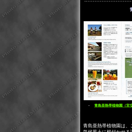
－
青島亜熱帯植物園（宮
青島亜熱帯植物園は、
気候風土に根付かせる