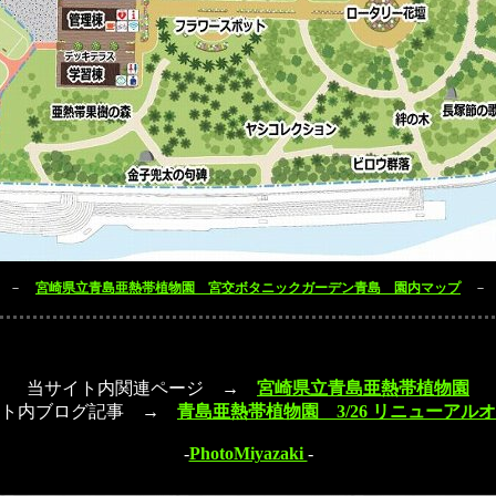
－
宮崎県立青島亜熱帯植物園 宮交ボタニックガーデン青島 園内マップ
－
当サイト内関連ページ →
宮崎県立青島亜熱帯植物園
イト内ブログ記事 →
青島亜熱帯植物園 3/26 リニューアル
-
PhotoMiyazaki
-