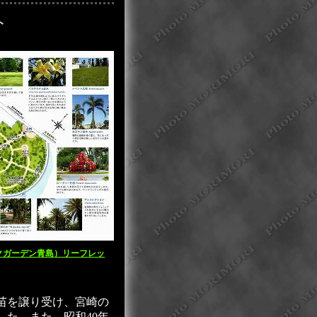
ト
クガーデン青島）リーフレッ
苗を譲り受け、宮崎の
た。また、昭和40年