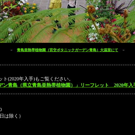
－
青島亜熱帯植物園（宮交ボタニックガーデン青島）大温室にて
－
ト(2020年入手)もご覧ください。
デン青島（県立青島亜熱帯植物園）」リーフレット 2020年入
0
祝日は除く）