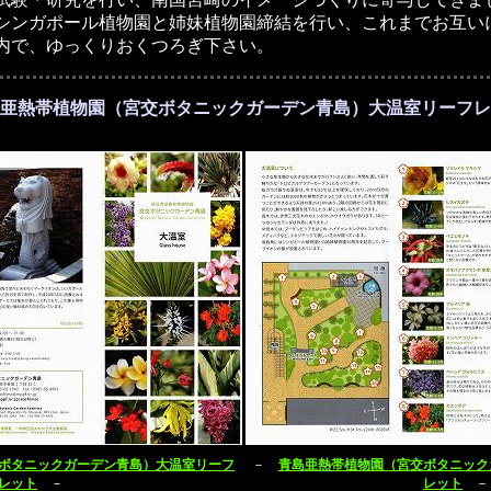
なシンガポール植物園と姉妹植物園締結を行い、これまでお互い
内で、ゆっくりおくつろぎ下さい。
亜熱帯植物園（宮交ボタニックガーデン青島）大温室リーフレ
ボタニックガーデン青島）大温室リーフ
－
青島亜熱帯植物園（宮交ボタニック
レット
－
レット
－