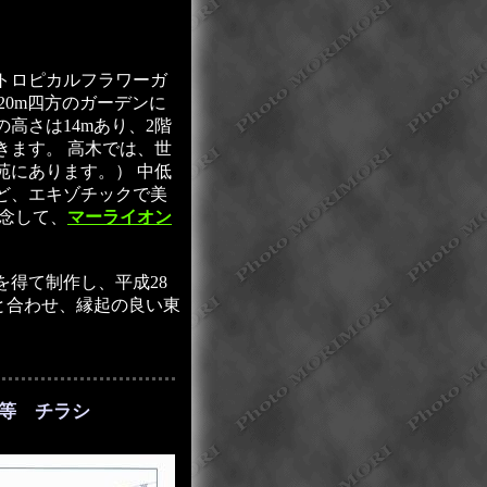
トロピカルフラワーガ
20m四方のガーデンに
高さは14mあり、2階
きます。 高木では、世
苑にあります。） 中低
ど、エキゾチックで美
記念して、
マーライオン
得て制作し、平成28
と合わせ、縁起の良い東
ト等 チラシ