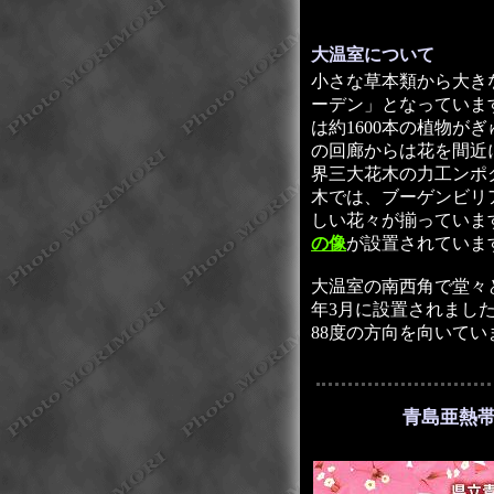
大温室について
小さな草本類から大き
ーデン」となっています
は約1600本の植物が
の回廊からは花を間近
界三大花木の力工ンポ
木では、ブーゲンビリ
しい花々が揃っていま
の像
が設置されていま
大温室の南西角で堂々
年3月に設置されまし
88度の方向を向いてい
青島亜熱帯