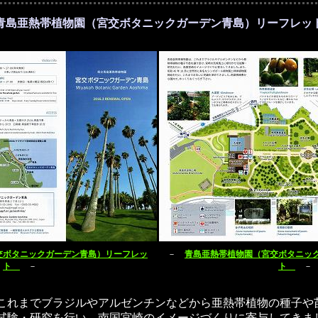
青島亜熱帯植物園（宮交ボタニックガーデン青島）リーフレッ
交ボタニックガーデン青島）リーフレッ
－
青島亜熱帯植物園（宮交ボタニッ
ト
－
ト
－
これまでブラジルやアルゼンチンなどから亜熱帯植物の種子や
試験・研究を行い、南国宮崎のイメージづくりに寄与してきまし