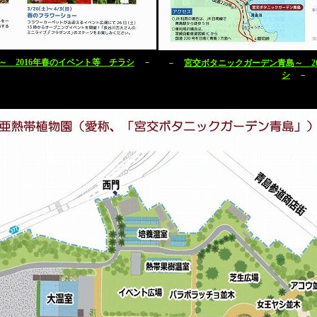
～ 2016年春のイベント等 チラシ
－
－
宮交ボタニックガーデン青島～ 2
シ
－