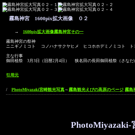
霧島神宮 1600pix拡大画像 ０２
→
1600pix拡大画像霧島神宮その一
霧島神宮の祭神
ニニギノミコト コノハナサクヤヒメ ヒコホホデミノミコト ト
主な行事
御田植祭 3月3日（旧暦2月4日） 狭名田の長田御田植祭（さな
引用元
/
PhotoMiyazaki宮崎観光写真
～
霧島観光えびの高原のページ
霧島
PhotoMiyaz