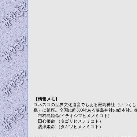
【情報メモ】
ユネスコの世界文化遺産でもある嚴島神社（いつくし
島）に鎮座。全国に約500社ある厳島神社の総本社。
市杵島姫命(イチキシマヒメノミコト)
田心姫命 （タゴリヒメノミコト）
湍津姫命 （タギツヒメノミコト）