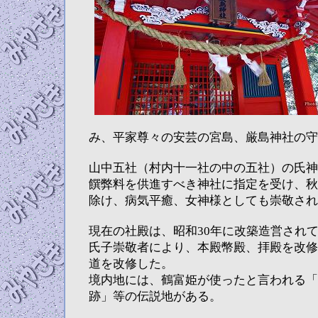
み、平家尊々の安芸の宮島、厳島神社の守
山中五社（村内十一社の中の五社）の氏神様
饌弊料を供進すべき神社に指定を受け、秋
除け、病気平癒、女神様としても崇敬され
現在の社殿は、昭和30年に改築造営され
氏子崇敬者により、本殿幣殿、拝殿を改修
道を改修した。
境内地には、鶴富姫が使ったと言われる「
跡」等の伝説地がある。