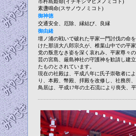
市杵島姫命(イチキシマヒメノミコト)
素盞鳴命(スサノウノミコト)
御神徳
交通安全、厄除、縁結び、良縁
御由緒
壇ノ浦の戦いで破れた平家一門討伐の命を
けた那須大八郎宗久が、椎葉山中での平家
党の叛意なき姿を深く哀れみ、平家尊々の
芸の宮島、厳島神社の守護神を歓請し建立
たものとされています。
現在の社殿は、平成八年に氏子崇敬者によ
り、本殿、幣殿、拝殿を改修し、社務所、
鳥居は、平成17年の土石流により喪失、平