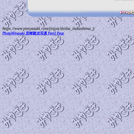
https://www.pmiyazaki.com/jinjya/shiiba_itukushima_j/
PhotoMiyazaki 宮崎観光写真 Part2 Page