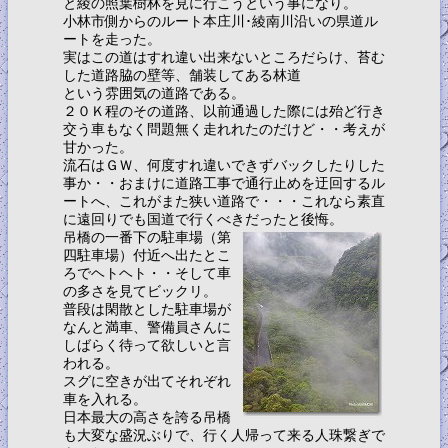
と綾の照葉樹林を見に行こうという事になり。
小林市側からのルート本庄川･綾南川沿いの県道ル
ートを走った。
実はこの道はすれ違い出来ないところだらけ、苔む
した道路脇の壁等、舗装してある林道
という雰囲気の道路である。
２０Ｋ程のその道路、以前通過した際には殆ど行き
交う車もなく問題無く走れれたのだけど・・考えが
甘かった。
流石はＧＷ、何度すれ違いできずバックしたりした
事か・・おまけに道路工事で通行止めを迂回するル
ートへ、これがまた狭い道路で・・・これなら素直
に遠回りでも国道で行くべきだったと後悔。
吊橋の一番下の駐車場（第
四駐車場）付近へ出たとこ
ろでヘトヘト・・そして車
の多さを見てビックリ。
普段は閑散とした駐車場が
なんと満車、警備員さんに
しばらく待って欲しいと言
われる。
スグに空きが出てそれぞれ
車を入れる。
日本最大の高さを誇る吊橋
も大変な盛況ぶりで、行く人帰って来る人珠繋ぎで