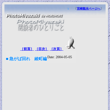
〔
宮崎観光ページへ
〕
［前頁］
［目次］
［次頁］
Date: 2004-05-05
■ 急がば回れ 綾町編