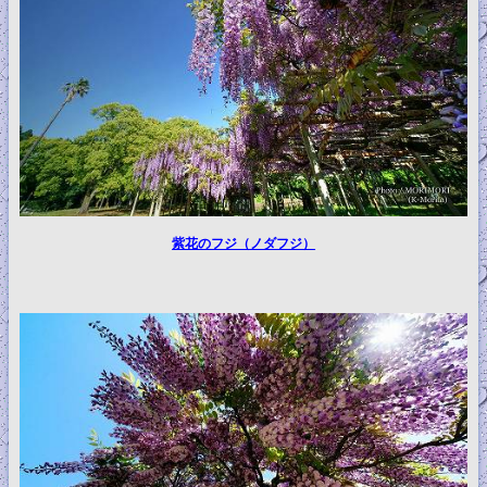
紫花のフジ（ノダフジ）