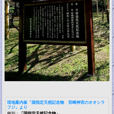
現地案内板「国指定天然記念物 宮崎神宮のオオシラ
フジ」より
種別：
「国指定天然記念物」