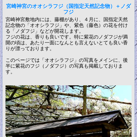
宮崎神宮のオオシラフジ（国指定天然記念物）＋ノダ
フジ
宮崎神宮敷地内には、藤棚があり、４月に、国指定天然
記念物の「オオシラフジ」や、紫色（藤色）の花を付け
る「ノダフジ」などが開花します。
フジの花は、香りも良いです。特に紫花のノダフジが満
開の頃は、あたり一面になんとも言えないとても良い香
りが漂っております。
このページでは「オオシラフジ」の写真をメインに、後
半に紫花のフジ（ノダフジ）の写真も掲載しておりま
す。