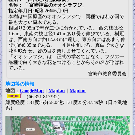
名称：
「 宮崎神宮のオオシラフジ」
指定年月日: 昭和26年6月9日
本樹は中国原産のオオシラフジで、同種ではわが国で
最も大きい樹木である。
根回り2.95mで幹が二つに分かれている。 西の枝は径
1.6 m、東南の枝は径1.41 mあり長く伸びている。樹冠
は、西南方向に約12.23 mに達し、東方向にはあまり伸
びず約6.35 mである。 ４月中旬ごろ、真白で大きな
花を咲かせ、皆の目を楽しませてくれている。
「オオシラフジ」は、正式の学名ではなく、フジの一
品種で白く大きな花をつけることからその名が呼ばれ
ている。
宮崎市教育委員会
地図等の情報
地図：
GoogleMap
｜
Mapfan
｜
Mapion
（66 351 817*32）
緯度経度：31度55分58.04秒 131度25分37.49秒（日本測地
系）