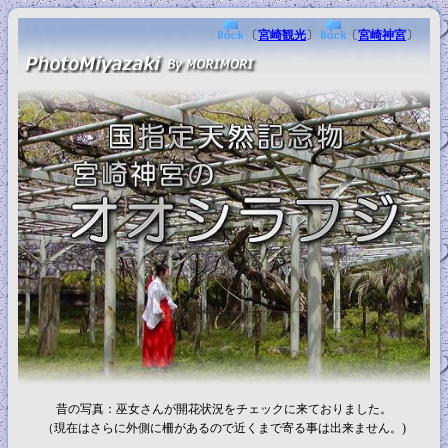
〔
宮崎観光
〕
〔
宮崎神宮
〕
昔の写真：巫女さんが開花状況をチェックに来ておりました。
（現在はさらに外側に柵があるので近くまで寄る事は出来ません。)