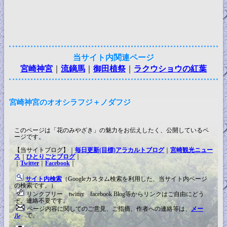
当サイト内関連ページ
宮崎神宮
｜
流鏑馬
｜
御田植祭
｜
ラクウショウの紅葉
宮崎神宮のオオシラフジ＋ノダフジ
このページは「花のみやざき」の魅力をお伝えしたく、公開しているペ
ージです。
【当サイトブログ】｜
毎日更新(目標)アラカルトブログ
｜
宮崎観光ニュー
ス
｜
ひとりごとブログ
｜
｜
Twitter
｜
Facebook
｜
サイト内検索
（Googleカスタム検索を利用した、当サイト内ページ
の検索です。）
リンクフリー twitter facebook Blog等からリンクはご自由にどう
ぞ。連絡不要です。
ページ内容に関してのご意見、ご指摘、作者への連絡等は、
メー
ル
で。