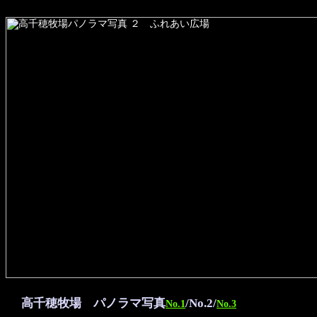
高千穂牧場 パノラマ写真
/No.2/
No.1
No.3