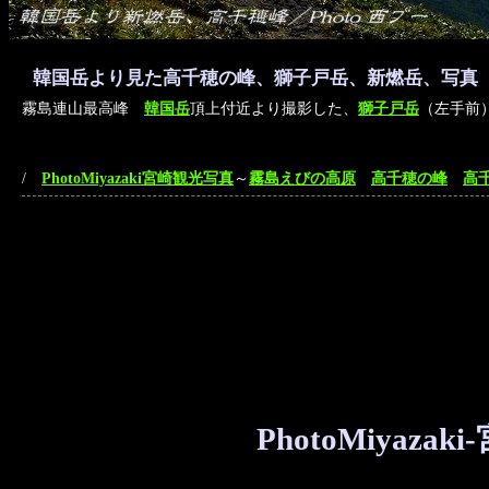
韓国岳より見た高千穂の峰、獅子戸岳、新燃岳、写真
霧島連山最高峰
韓国岳
頂上付近より撮影した、
獅子戸岳
（左手前
/
PhotoMiyazaki宮崎観光写真
～
霧島えびの高原
高千穂の峰
高
PhotoMiyaz