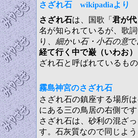
さざれ石 wikipadiaより
さざれ石
は、国歌「
君が代
名が知られているが、歌詞
り、
細かい石・小石の意
で
経て行く中で巌（いわお）
ざれ石と呼ばれているも
霧島神宮のさざれ石
さざれ石の鎮座する場所は
にある三の鳥居の右側です
さざれ石は、砂利の混ざっ
す。石灰質なので同じよう