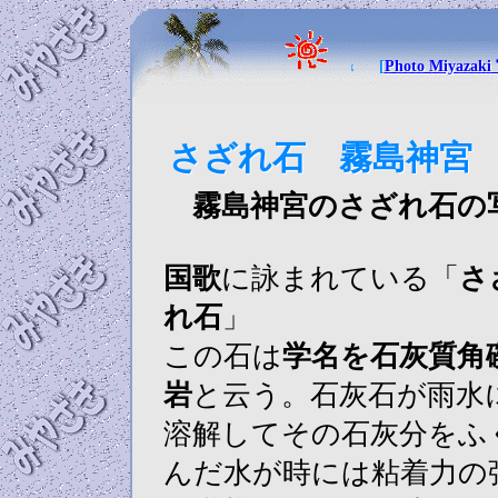
[
Photo Miya
さざれ石 霧島神宮
霧島神宮のさざれ石の
国歌
に詠まれている「
さ
れ石
」
この石は
学名を石灰質角
岩
と云う。石灰石が雨水
溶解してその石灰分をふ
んだ水が時には粘着力の