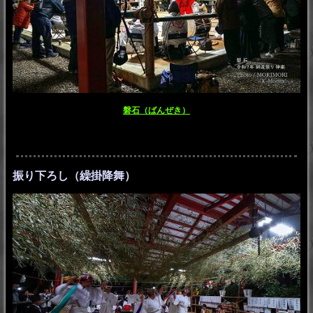
磐石（ばんぜき）
振り下ろし（繰掛降舞）