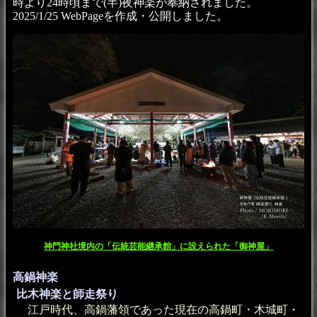
時より24時頃まで(半)夜神楽が奉納されました。
2025/1/25 WebPageを作成・公開しました。
神門神社境内の「伝統芸能継承館」に設えられた「御神屋」
高鍋神楽
比木神楽と師走祭り
江戸時代、高鍋藩領であった現在の高鍋町・木城町・