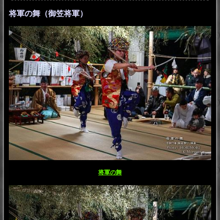
将軍の舞（御笠将軍）
将軍の舞