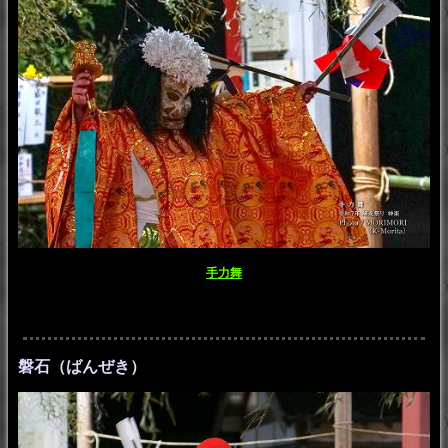
手力舞
磐石（ばんぜき）