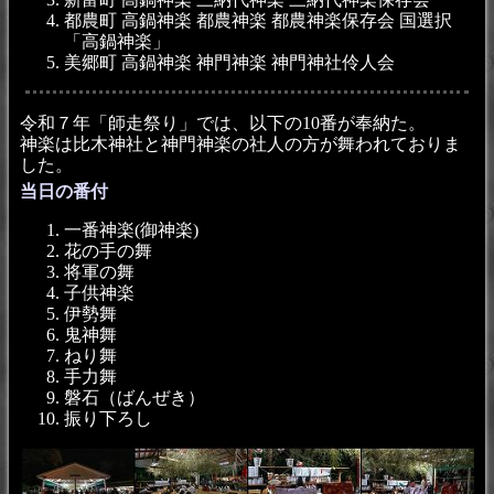
都農町 高鍋神楽 都農神楽 都農神楽保存会 国選択
「高鍋神楽」
美郷町 高鍋神楽 神門神楽 神門神社伶人会
令和７年「師走祭り」では、以下の10番が奉納た。
神楽は比木神社と神門神楽の社人の方が舞われておりま
した。
当日の番付
一番神楽(御神楽)
花の手の舞
将軍の舞
子供神楽
伊勢舞
鬼神舞
ねり舞
手力舞
磐石（ばんぜき）
振り下ろし