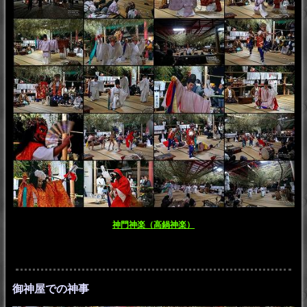
神門神楽（高鍋神楽）
御神屋での神事