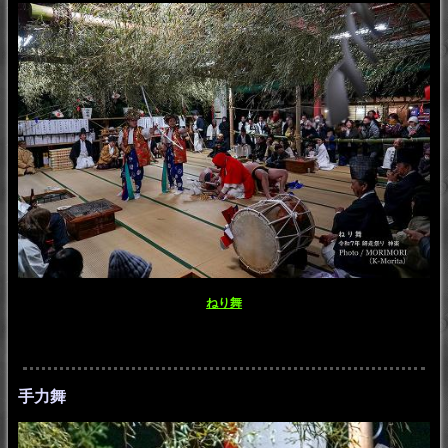
ねり舞
手力舞