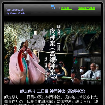
〔
師走祭り
〕 〔
宮崎県の神楽
〕
師走祭り 二日目 神門神楽 (高鍋神楽)
師走祭り 二日目の夜に神門神社、境内地に常設された
鉄骨作りの「伝統芸能継承館」に御神屋が設えられ、19