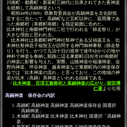
川南町・都農町・新富町三納代に伝承されてきた夜神楽
を総称して高鍋神楽という。
昭和44年(1969）県教育委員会が高鍋神楽を文化財指
定するに当たって、高鍋町など五町以外に、延岡藩であ
った南郷村（美郷町南郷）を指定範囲に含めた。
比木神社と南郷神門神社二社で行われる「師走祭り」が
大きな理由と思われる。
比木神社は美郷町神門神社祭神である父禎嘉王を、比
木神社祭神息子福智王が訪問する神門御神事祭（師走祭
り）を行う。かつて九泊十日の巡幸で途中ゆかりの地や
神朴で神楽を奉納し順路に辺る東郷町(日向市)や南郷村
の神楽に影響を与えた。実際、山陰神楽や福瀬神楽、迫
野内神楽、坪谷神楽、越表神楽など東郷町内の神楽保存
会では「比木神楽の流れ」と言っており、この地域の神
楽が比木（高鍋）系神楽といわれる由縁である。
/
比木神楽 百済王族祭祀と高鍋神楽の広がり / 前田博
仁著
より引用
高鍋神楽 保存会の内訳
高鍋町 高鍋神楽 高鍋神楽 高鍋神楽保存会 国選択
「高鍋神楽」
木城町 高鍋神楽 比木神楽 比木神社 国選択「高鍋神
楽」
新富町 高鍋神楽 三納代神楽 三納代神楽保存会