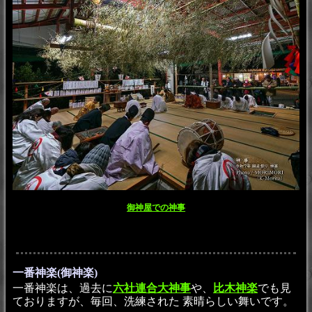
御神屋での神事
一番神楽(御神楽)
一番神楽は、過去に
六社連合大神事
や、
比木神楽
でも見
ておりますが、毎回、洗練された 素晴らしい舞いです。